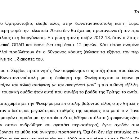
Το
κο Ομπράντοβιτς έλαβε τέλος στην Κωνσταντινούπολη και η Ευρω
ύτερη φορά την τελευταία 20ετία δεν θα έχει ως πρωταγωνιστή τον πρ
τλους στη διοργάνωση. Η πρώτη ήταν η σεζόν 2012-13, όταν ο Ζοτς 
ϊκό ΟΠΑΠ και έκανε ένα τάιμ-άοιυτ 12 μηνών. Κάτι τέτοιο αναμένετ
λλοί προβλέπουν ότι ο 60χρονος κόουτς (έκλεισε τα εξήντα, τον πε
νει τις… διακοπές του.
που ο Σέρβος προπονητής δεν συμφώνησε στις συζητήσεις που έκανε
Κωνσταντινούπολη με τη διοίκηση της Φενέρμπαχτσε κι έφυγε γι
πάρω την τελική απόφαση με την οικογένειά μου
” η πιο πιθανή εξέλιξ
η τουρκική ομάδα ήταν αυτή που συνέβη το βράδυ της Τρίτης: το αντίο
ποχαιρέτησε την Φενέρ με μια επιστολή, βάζοντας τέλος στην θητεία τ
ταν ο δεύτερος μεγαλύτερος σταθμός της καριέρας του μετά τον Πα
αι μακράν η ομάδα με την οποία ο Ζοτς δέθηκε απόλυτα (προφανώς εξαιρ
ν οποίο ανδρώθηκε και αγαπάει περισσότερο), έγινε σχεδόν συ
ύργησε το μύθο του ανίκητου προπονητή. Όχι ότι δεν είχε επιτυχίες σ
ίζουμε ότι πριν το καλοκαίρι του 1999 συμφωνήσει με τον Παύλο Γ