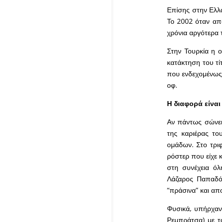
Επίσης στην Ελλ
Το 2002 όταν απο
χρόνια αργότερα 
Στην Τουρκία η 
κατάκτηση του τί
που ενδεχομένως ν
οφ.
Η διαφορά είναι
Αν πάντως σώνει
της καριέρας το
ομάδων. Στο τριφ
ρόστερ που είχε 
στη συνέχεια όλ
Λάζαρος Παπαδόπ
“πράσινα” και απ
Φυσικά, υπήρχαν 
Ρεμπράτσα) με τ