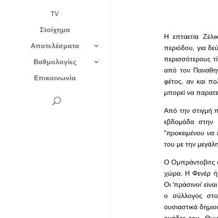
TV
Στοίχημα
Η επταετία Ζέλι
Αποτελέσματα
περιόδου, για δε
περισσότερους τί
Βαθμολογίες
από τον Παναθηνα
Επικοινωνία
φέτος, αν και πο
μπορεί να παρατεί
Από την στιγμή 
εβδομάδα στην 
“
προκειμένου να 
του με την μεγάλ
Ο Ομπράντοβιτς α
χώρα. Η Φενέρ ή
Οι ‘πράσινοι’ είν
ο σύλλογος στο
ουσιαστικά δημιο
ομάδες του. Θυμ