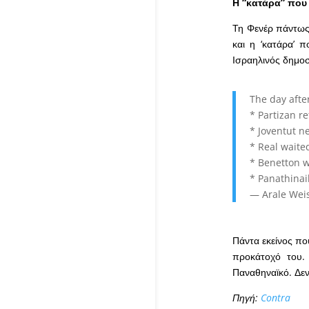
Η “κατάρα” που
Τη Φενέρ πάντως 
και η ‘κατάρα’ 
Ισραηλινός δημο
The day afte
* Partizan r
* Joventut n
* Real waited
* Benetton w
* Panathinai
— Arale Wei
Πάντα εκείνος πο
προκάτοχό του.
Παναθηναϊκό. Δεν 
Πηγή:
Contra