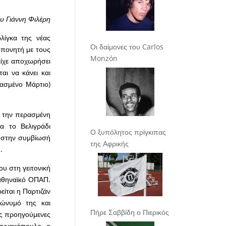
υ Γιάννη Φιλέρη
λίγκα της νέας
Οι δαίμονες του Carlos
οπονητή με τους
Monzón
είχε αποχωρήσει
αι να κάνει και
ρασμένο Μάρτιο)
 την περασμένη
α το Βελιγράδι
Ο ξυπόλητος πρίγκιπας
η στην συμβίωσή
της Αφρικής
…
ου στη γειτονική
ναθηναϊκό ΟΠΑΠ.
είται η Παρτιζάν
νώνυμό της και
Πήρε Σαββίδη ο Πιερικός
τις προηγούμενες
ιαννακόπουλο, ο