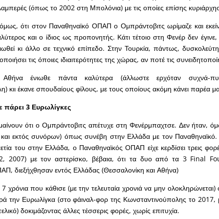
λαμπερές (όπως το 2002 στη Μπολόνια) με τις οποίες επίσης κυριάρχη
 όμως, ότι στον Παναθηναϊκό ΟΠΑΠ ο Ομπράντοβιτς ωρίμαζε και εκεί
αλύτερος και ο ίδιος ως προπονητής. Κάτι τέτοιο στη Φενέρ δεν έγινε,
ωθεί κι άλλο σε τεχνικό επίπεδο. Στην Τουρκία, πάντως, δυσκολεύτ
οποιήσει τις όποιες ιδιαιτερότητες της χώρας, αν ποτέ τις συνειδητοποί
ν Αθήνα ένιωθε πάντα καλύτερα (άλλωστε ερχόταν συχνά-π
) κιι έκανε σπουδαίους φίλους, με τους οποίους ακόμη κάνει παρέα μα
χε πάρει 3 Ευρωλίγκες
μαίνουν ότι ο Ομπράντοβιτς απέτυχε στη Φενέρμπαχτσε. Δεν ήταν, ό
 και εκτός συνόρων) όπως συνέβη στην Ελλάδα με τον Παναθηναϊκό. 
τία του στην Ελλάδα, ο Παναθηναϊκός ΟΠΑΠ είχε κερδίσει τρεις φορ
02, 2007) με τον αστερίσκο, βέβαια, ότι τα δυο από τα 3 Final F
ΑΠ, διεξήχθησαν εντός Ελλάδας (Θεσσαλονίκη και Αθήνα)
 7 χρόνια που κάθισε (με την τελευταία χρονιά να μην ολοκληρώνεται)
ρά την Ευρωλίγκα (στο φάιναλ-φορ της Κωνσταντινούπολης το 2017, 
ελικό) δοκιμάζοντας άλλες τέσσερις φορές, χωρίς επιτυχία.