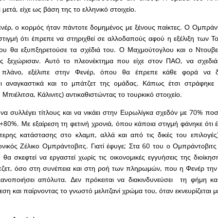
 μετά, είχε ως βάση της το ελληνικό στοιχείο.
νέρ, ο κορμός ήταν πάντοτε δομημένος με ξένους παίκτες. Ο Ομπράν
τιγμή ότι έπρεπε να στηριχθεί σε αλλοδαπούς αφού η εξέλιξη των 
ου θα εξυπξηρετούσε τα σχέδιά του. Ο Μαχμούτογλου και ο Ντουβερ
 ξεχώρισαν. Αυτό το πλεονέκτημα που είχε στον ΠΑΟ, να σχεδιά
πλάνο, εξέλιπε στην Φενέρ, όπου θα έπρεπε κάθε φορά να δια
σι αναγκαστικά και το μπάτζετ της ομάδας. Κάπως έτσι στράφηκε
Μπιέλιτσα, Κάλινιτς) αντικαθιστώντας το τουρκικό στοιχείο.
 να συλλέγει τίτλους και να νικάει στην Ευρωλίγκα σχεδόν με 70% ποσ
80%. Με εξαίρεση τη φετινή χρονιά, όπου κάποια στιγμή φάνηκε ότι έ
ότερης κατάστασης στο κλαμπ, αλλά και από τις δικές του επιλογές
νικός Ζέλικο Ομπράντοβιτς. Γιατί έφυγε; Στα 60 του ο Ομπράντοβιτς 
α σκεφτεί να εργαστεί χωρίς τις οικονομικές εγγυήσεις της διοίκησ
ζετ, όσο στη συνέπεια και στη ροή των πληρωμών, που η Φενέρ την τ
κανοποιήσει απόλυτα. Δεν πρόκειται να διακινδυνεύσει τη φήμη κα
εση και παίρνοντας το γνωστό μελιτζανί χρώμα του, όταν εκνευρίζεται 