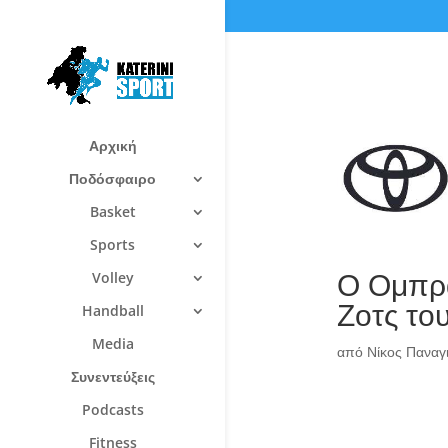
Αρχική
Ποδόσφαιρο
Basket
Sports
Ο Ομπρά
Volley
Ζοτς το
Handball
Media
από
Νίκος Πανα
Συνεντεύξεις
Podcasts
Fitness