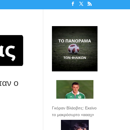
ταν ο
Γκόραν Βλάοβιτς: Εκείνο
το μακρόσυρτο «αααχ»