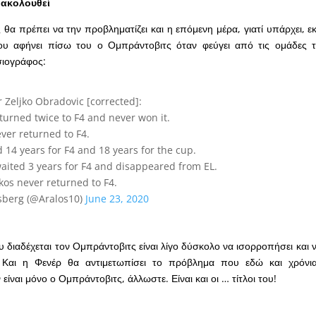
 ακολουθεί
θα πρέπει να την προβληματίζει και η επόμενη μέρα, γιατί υπάρχει, ε
που αφήνει πίσω του ο Ομπράντοβιτς όταν φεύγει από τις ομάδες τ
σιογράφος:
r Zeljko Obradovic [corrected]:
eturned twice to F4 and never won it.
ever returned to F4.
 14 years for F4 and 18 years for the cup.
aited 3 years for F4 and disappeared from EL.
kos never returned to F4.
sberg (@Aralos10)
June 23, 2020
υ διαδέχεται τον Ομπράντοβιτς είναι λίγο δύσκολο να ισορροπήσει και 
 Και η Φενέρ θα αντιμετωπίσει το πρόβλημα που εδώ και χρόνι
είναι μόνο ο Ομπράντοβιτς, άλλωστε. Είναι και οι … τίτλοι του!