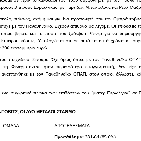
ρούσε 3 τίτλους Ευρωλίγκας (με Παρτιζάν, Μπανταλόνα και Ρεάλ Μαδρί
σκολο, πάντως, ακόμη και για ένα προπονητή σαν τον Ομπράντοβιτς
πέτυχε με τον Παναθηναϊκό. Σχεδόν απίθανο θα λέγαμε. Οι επιδόσεις τ
’, όπως βέβαια και τα ποσά που ξόδεψε η Φενέρ για να δημιουργή
έμπειρου κόουτς. Υπολογίζεται ότι σε αυτά τα επτά χρόνια ο τουρ
 200 εκατομμύρια ευρώ.
 του παιχνιδιού; Σίγουρα! Όχι όμως όπως με τον Παναθηναϊκό ΟΠΑ
 τη Φενέρμπαχτσε ήταν περισσότερο επαγγελματική, δεν είχε 
αναπτύχθηκε με τον Παναθηναϊκό ΟΠΑΠ, στον οποίο, άλλωστε, κά
ένα συγκριτικό πίνακα των επιδόσεων του “μίστερ-Ευρωλίγκα” σε Π
ΤΟΒΙΤΣ, ΟΙ ΔΥΟ ΜΕΓΑΛΟΙ ΣΤΑΘΜΟΙ
ΟΜΑΔΑ
ΑΠΟΤΕΛΕΣΜΑΤΑ
Πρωτάθλημα:
381-64 (85.6%)