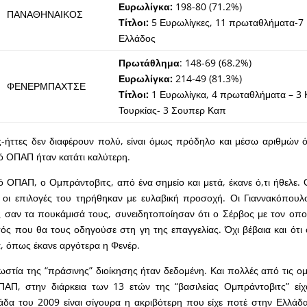
Ευρωλίγκα:
198-80 (71.2%)
ΠΑΝΑΘΗΝΑΙΚΟΣ
Τίτλοι:
5 Ευρωλίγκες, 11 πρωταθλήματα-7
Ελλάδος
Πρωτάθλημα
: 148-69 (68.2%)
Ευρωλίγκα:
214-49 (81.3%)
ΦΕΝΕΡΜΠΑΧΤΣΕ
Τίτλοι:
1 Ευρωλίγκα, 4 πρωταθλήματα – 3
Τουρκίας- 3 Σουπερ Καπ
ς-ήττες δεν διαφέρουν πολύ, είναι όμως πρόδηλο και μέσω αριθμών ό
ό ΟΠΑΠ ήταν κατάτι καλύτερη.
 ΟΠΑΠ, ο Ομπράντοβιτς, από ένα σημείο και μετά, έκανε ό,τι ήθελε. Ο
 οι επιλογές του τηρήθηκαν με ευλαβική προσοχή. Οι Γιαννακόπουλ
 σαν τα πουκάμισά τους, συνειδητοποίησαν ότι ο Σέρβος με τον οπ
ός που θα τους οδηγούσε στη γη της επαγγελίας. Όχι βέβαια και ότι
α, όπως έκανε αργότερα η Φενέρ.
ωστία της “πράσινης” διοίκησης ήταν δεδομένη. Και πολλές από τις ομ
ΑΠ, στην διάρκεια των 13 ετών της “βασιλείας Ομπράντοβιτς” είχα
δα του 2009 είναι σίγουρα η ακριβότερη που είχε ποτέ στην Ελλάδα