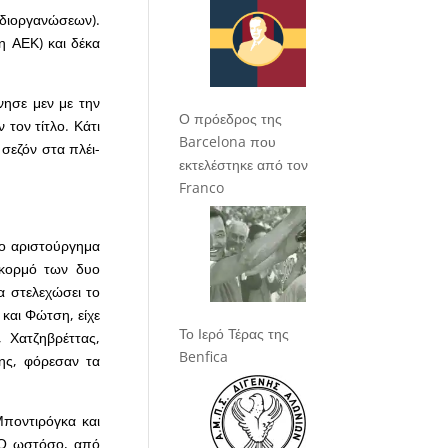
διοργανώσεων).
η ΑΕΚ) και δέκα
νησε μεν με την
Ο πρόεδρος της
τον τίτλο. Κάτι
Barcelona που
 σεζόν στα πλέι-
εκτελέστηκε από τον
Franco
το αριστούργημα
 κορμό των δυο
α στελεχώσει το
 και Φώτση, είχε
Το Ιερό Τέρας της
 Χατζηβρέττας,
Benfica
ης, φόρεσαν τα
Μποντιρόγκα και
ΑΟ ωστόσο, από