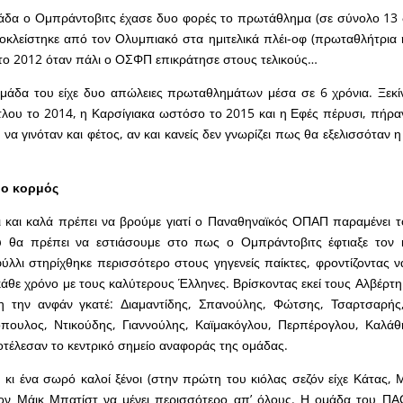
άδα ο Ομπράντοβιτς έχασε δυο φορές το πρωτάθλημα (σε σύνολο 13 
κλείστηκε από τον Ολυμπιακό στα ημιτελικά πλέι-οφ (πρωταθλήτρια 
το 2012 όταν πάλι ο ΟΣΦΠ επικράτησε στους τελικούς…
ομάδα του είχε δυο απώλειες πρωταθλημάτων μέσα σε 6 χρόνια. Ξεκί
τλου το 2014, η Καρσίγιακα ωστόσο το 2015 και η Εφές πέρυσι, πήραν 
α γινόταν και φέτος, αν και κανείς δεν γνωρίζει πως θα εξελισσόταν η
 ο κορμός
 και καλά πρέπει να βρούμε γιατί ο Παναθηναϊκός ΟΠΑΠ παραμένει 
υ θα πρέπει να εστιάσουμε στο πως ο Ομπράντοβιτς έφτιαξε τον
ύλλι στηρίχθηκε περισσότερο στους γηγενείς παίκτες, φροντίζοντας ν
κάθε χρόνο με τους καλύτερους Έλληνες. Βρίσκοντας εκεί τους Αλβέρτη
η την ανφάν γκατέ: Διαμαντίδης, Σπανούλης, Φώτσης, Τσαρτσαρής,
ουλος, Ντικούδης, Γιαννούλης, Καϊμακόγλου, Περπέρογλου, Καλάθ
οτέλεσαν το κεντρικό σημείο αναφοράς της ομάδας.
κι ένα σωρό καλοί ξένοι (στην πρώτη του κιόλας σεζόν είχε Κάτας, 
ον Μάικ Μπατίστ να μένει περισσότερο απ’ όλους. Η ομάδα του Π