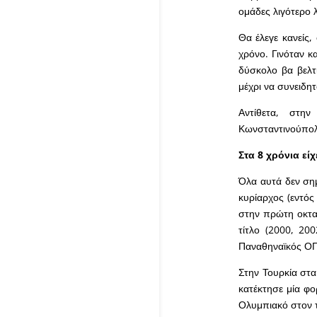
ομάδες λιγότερο 
Θα έλεγε κανείς,
χρόνο. Γινόταν κ
δύσκολο βα βελτι
μέχρι να συνειδητ
Αντίθετα, στη
Κωνσταντινούπολη
Στα 8 χρόνια εί
Όλα αυτά δεν ση
κυρίαρχος (εντός
στην πρώτη οκταε
τίτλο (2000, 20
Παναθηναϊκός ΟΠ
Στην Τουρκία στα
κατέκτησε μία φο
Ολυμπιακό στον τ