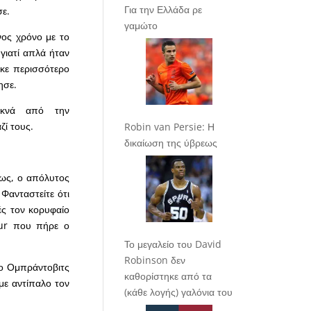
Για την Ελλάδα ρε
σε.
γαμώτο
νος χρόνο με το
 γιατί απλά ήταν
ηκε περισσότερο
ησε.
υκνά από την
ζί τους.
Robin van Persie: Η
δικαίωση της ύβρεως
μως, ο απόλυτος
Φανταστείτε ότι
ές τον κορυφαίο
our που πήρε ο
Το μεγαλείο του David
Robinson δεν
 ο Ομπράντοβιτς
καθορίστηκε από τα
με αντίπαλο τον
(κάθε λογής) γαλόνια του