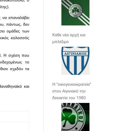
της).
 να επαναλάβει
ου, πάντως, δεν
σει ομάδες των
Κάθε νέα αρχή και
κικός κολοσσός
μπλέξιμο
Π. Η σχέση που
ενδεχομένως το
θισε σχεδόν τα
Η “οικογενειοκρατεία”
αναθηναϊκό και
στον Αιγινιακό την
δεκαετία του 1980