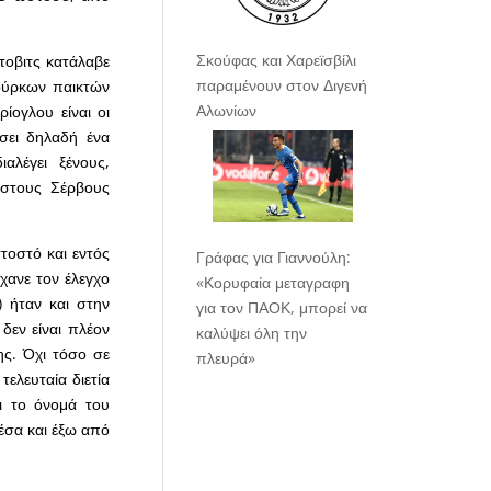
Σκούφας και Χαρεϊσβίλι
τοβιτς κατάλαβε
παραμένουν στον Διγενή
Τούρκων παικτών
Αλωνίων
ίογλου είναι οι
σει δηλαδή ένα
λέγει ξένους,
 στους Σέρβους
τοστό και εντός
Γράφας για Γιαννούλη:
χανε τον έλεγχο
«Κορυφαία μεταγραφη
) ήταν και στην
για τον ΠΑΟΚ, μπορεί να
δεν είναι πλέον
καλύψει όλη την
ης. Όχι τόσο σε
πλευρά»
ελευταία διετία
ι το όνομά του
μέσα και έξω από