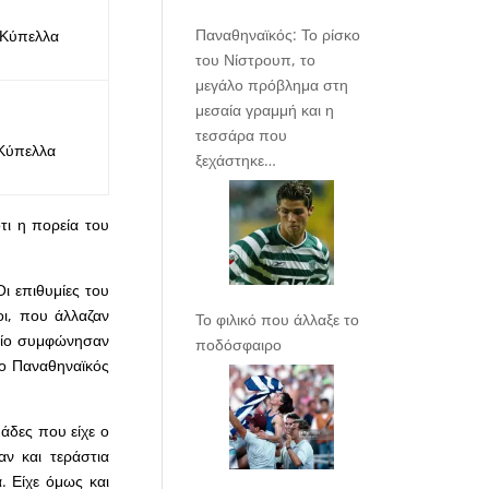
Παναθηναϊκός: Το ρίσκο
 Κύπελλα
του Νίστρουπ, το
μεγάλο πρόβλημα στη
μεσαία γραμμή και η
τεσσάρα που
 Κύπελλα
ξεχάστηκε…
τι η πορεία του
ι επιθυμίες του
οι, που άλλαζαν
Το φιλικό που άλλαξε το
οίο συμφώνησαν
ποδόσφαιρο
 ο Παναθηναϊκός
άδες που είχε ο
ν και τεράστια
. Είχε όμως και