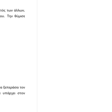
κτός των άλλων,
ου. Την θύμισε
να ξεπεράσει τον
α υπάρχει στον