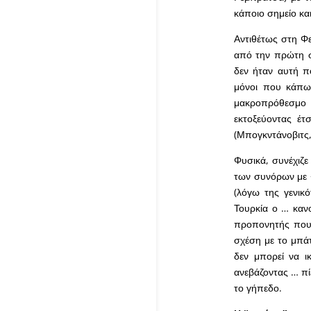
κάποιο σημείο και
Αντιθέτως στη Φε
από την πρώτη σ
δεν ήταν αυτή π
μόνοι που κάπως
μακροπρόθεσμο 
εκτοξεύοντας έτ
(Μπογκντάνοβιτς, 
Φυσικά, συνέχιζε
των συνόρων με +
(λόγω της γενικ
Τουρκία ο … κανο
προπονητής που θ
σχέση με το μπάτ
δεν μπορεί να ι
ανεβάζοντας … πί
το γήπεδο.