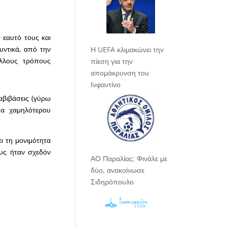
 εαυτό τους και
υντικά, από την
Η UEFA κλιμακώνει την
άλλους τρόπους
πίεση για την
απομάκρυνση του
Ινφαντίνο
αβιβάσεις (γύρω
μα χαμηλότερου
ι τη μονιμότητα
ους ήταν σχεδόν
ΑΟ Παραλίας: Φινάλε με
δύο, ανακοίνωσε
Σιδηρόπουλο