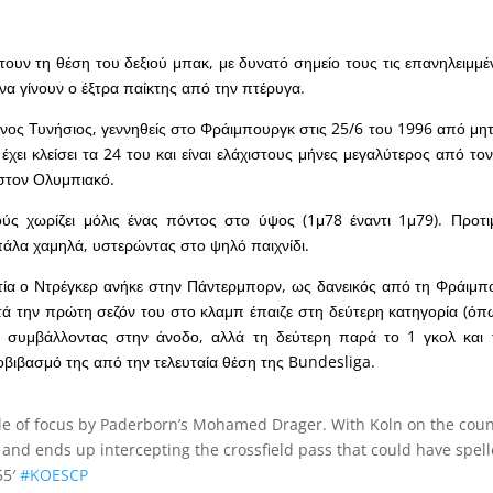
ουν τη θέση του δεξιού μπακ, με δυνατό σημείο τους τις επανηλειμμ
 να γίνουν ο έξτρα παίκτης από την πτέρυγα.
ος Τυνήσιος, γεννηθείς στο Φράιμπουργκ στις 25/6 του 1996 από μητ
έχει κλείσει τα 24 του και είναι ελάχιστους μήνες μεγαλύτερος από τ
στον Ολυμπιακό.
ύς χωρίζει μόλις ένας πόντος στο ύψος (1μ78 έναντι 1μ79). Προτι
πάλα χαμηλά, υστερώντας στο ψηλό παιχνίδι.
ετία ο Ντρέγκερ ανήκε στην Πάντερμπορν, ως δανεικός από τη Φράιμπο
τά την πρώτη σεζόν του στο κλαμπ έπαιζε στη δεύτερη κατηγορία (ό
 συμβάλλοντας στην άνοδο, αλλά τη δεύτερη παρά το 1 γκολ και τ
βιβασμό της από την τελευταία θέση της Bundesliga.
 of focus by Paderborn’s Mohamed Drager. With Koln on the count
n and ends up intercepting the crossfield pass that could have spell
55′
#KOESCP