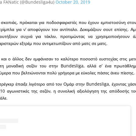
a FANatic (@Bundesliga4u)
October 20, 2019
σκοπιάς, πρόκειται για ποδοσφαιριστές που έχουν εμπιστοσύνη στον
ρίμπλα για ν’ αποφύγουν τον αντίπαλο. Δοκιμάζουν σουτ επίσης. Αμ
ουτήξουν συχνά για τάκλιν, προτιμώντας να χρησιμοποιήσουν 
αριστερών εξτρέμ που αντιμετωπίζουν από ματς σε ματς.
και ο άλλος δεν εμφάνισαν το καλύτερο ποσοστό ευστοχίας στις μετ
τη μοναδική σεζόν του στην Bundesliga, αλλά σ’ ένα πρωτάθλη
ούμερα που βελτιώνονται πολύ γρήγορα με εύκολες πάσες άνευ πίεσης.
Ντρέγκερ έπαιξε λιγότερο από τον Ομάρ στην Bundesliga, έχοντας χάσε
 10 αγωνιστικές της σεζόν, η συνολική αξιολόγηση της απόδοσής τ
άλε.