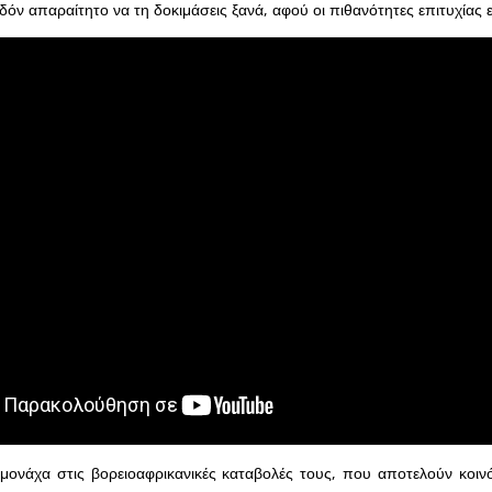
δόν απαραίτητο να τη δοκιμάσεις ξανά, αφού οι πιθανότητες επιτυχίας ε
μονάχα στις βορειοαφρικανικές καταβολές τους, που αποτελούν κοιν