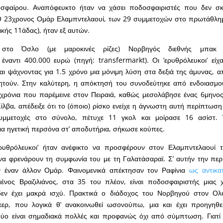
οσφαίρου. Αναπόφευκτο ήταν να χάσει ποδοσφαιριστές που δεν σ
 23χρονος Ομάρ Ελαμπντελαουί, των 29 συμμετοχών στο πρωτάθλημ
ικής 11άδας), ήταν εξ αυτών.
 στο Όσλο (με μαροκινές ρίζες) Νορβηγός διεθνής μπακ 
έναντι 400.000 ευρώ (πηγή: transfermarkt). Οι ‘ερυθρόλευκοι’ είχ
αι ψάχνοντας για 1.5 χρόνο μια μόνιμη λύση στα δεξιά της άμυνας,
ζητούν. Στην καλύτερη, η απόκτησή του συνοδεύτηκε από ενδοιασμο
χρόνια που παρέμεινε στον Πειραιά, καθώς μεσολάβησε ένας 6μηνος
λβα, απέδειξε ότι το (όποιο) ρίσκο ενείχε η άγνωστη αυτή περίπτωση 
μμετοχές στο σύνολο, πέτυχε 11 γκολ και μοίρασε 16 ασίστ. 
ια ηγετική περσόνα στ’ αποδυτήρια, σήκωσε κούπες.
ρυθρόλευκοι’ ήταν ανέφικτο να προσφέρουν στον Ελαμπντελαουί 
να φρενάρουν τη συμφωνία του με τη Γαλατάσαραϊ. Σ’ αυτήν την πε
 έναν άλλον Ομάρ. Φαινομενικά απέκτησαν τον Ραφίνια
ως αντικα
ένος Βραζιλιάνος, στα 35 του πλέον, είναι ποδοσφαιριστής μιας 
εν έχει μακρά ισχύ. Πρακτικά ο διάδοχος του Νορβηγού στον Ολυ
ερ, που λογικά θ’ ανακοινωθεί ωσονούπω, μια και έχει προηγηθε
δύο είναι σημαδιακά πολλές και προφανώς όχι από σύμπτωση. Γιατί