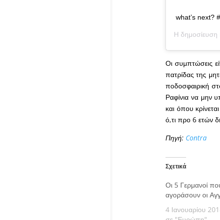
what’s next? 
Η δημοσίευση 
Οι συμπτώσεις εί
πατρίδας της μητ
ποδοσφαιρική στό
Ραφίνια να μην υ
και όπου κρίνετα
ό,τι προ 6 ετών 
Πηγή:
Contra
Σχετικά
Οι 5 Γερμανοί πο
αγοράσουν οι Αγγ
4 Ιανουαρίου 201
σε "Ευρώπη"