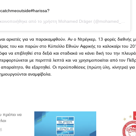
#catchmeoutside#harissa?
κοινοποιήθηκε από το χρήστη
Mohamed Dräger
(@mohamed_draeger) στις
ναι αρκετές για να παρακαμφθούν. Αν ο Ντρέγκερ, 13 φορές διεθνής με
έρας του και παρών στο Κύπελλο Εθνών Αφρικής το καλοκαίρι του 20
φα να επιβληθεί στα δεξιά και σταδιακά να κάνει δική του την πλευρά
περφορτώνεται με περιτττά λεπτά και να χρησιμοποιείται από τον Πέδ
ι απαραίτητο, θα εξαρτηθεί. Οι προϋποθέσεις (πρώτη ύλη, κίνητρα) γι
δημιουργούνται αναμφίβολα.
υ πρέπει να
λοι
8