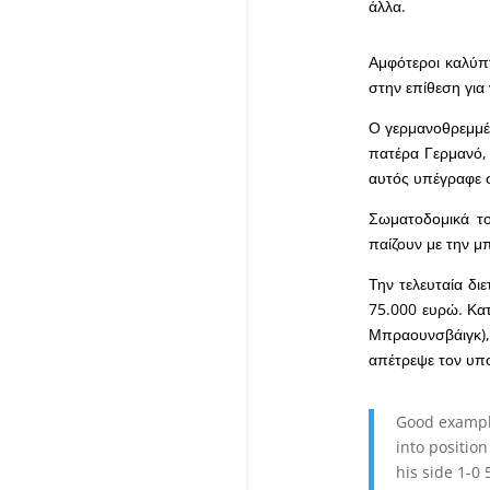
άλλα.
Αμφότεροι καλύπτ
στην επίθεση για
Ο γερμανοθρεμμέν
πατέρα Γερμανό, 
αυτός υπέγραφε 
Σωματοδομικά το
παίζουν με την μ
Την τελευταία δι
75.000 ευρώ. Κα
Μπραουνσβάιγκ),
απέτρεψε τον υπο
Good example
into positio
his side 1-0 