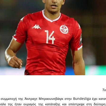
Το
συμμετοχή της Άιντραχτ Μπραουνσβάιγκ στην Bundesliga έχει καταγ
νάλε της ήταν ουραγός της κατάταξης και επέστρεψε στη δεύτερη