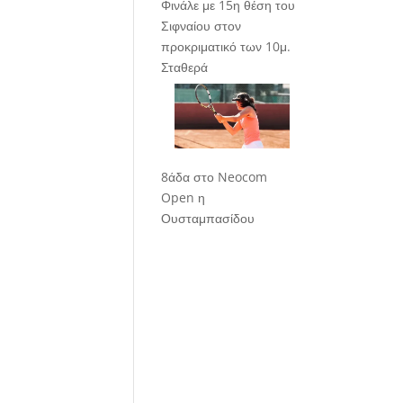
Φινάλε με 15η θέση του
Σιφναίου στον
προκριματικό των 10μ.
Σταθερά
8άδα στο Neocom
Open η
Ουσταμπασίδου