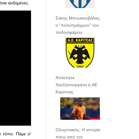
ίναι αυξημένες.
Σάκης Μπουκουβάλας,
ο “πολυπράγμων” του
ποδοσφαίρου
Απέκτησε
Χατζηπουργάνη η ΑΕ
Καρίτσας
Ολυμπιακός: Η ιστορία
ό τόπο. Πάμε σ’
πίσω από τον