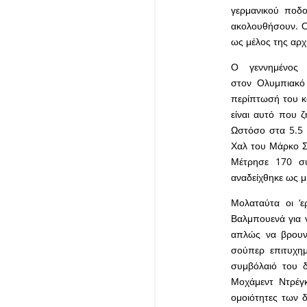
γερμανικού ποδ
ακολουθήσουν. Ο
ως μέλος της αρχ
Ο γεννημένος
στον Ολυμπιακό 
περίπτωσή του κ
είναι αυτό που 
Ωστόσο στα 5.5 
Χαλ του Μάρκο Σί
Μέτρησε 170 συ
αναδείχθηκε ως μ
Μολαταύτα οι ‘ε
Βαλμπουενά για 
απλώς να βρουν
σούπερ επιτυχημ
συμβόλαιό του δ
Μοχάμεντ Ντρέγκ
ομοιότητες των 