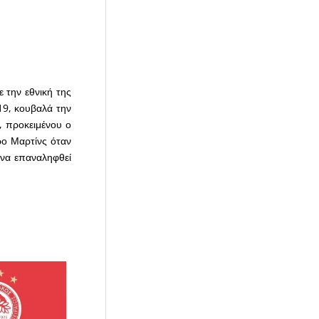
31 Αύγ, 2020 στις 11:40 πμ PDT
 την εθνική της
19, κουβαλά την
, προκειμένου ο
ρο Μαρτίνς όταν
α να επαναληφθεί