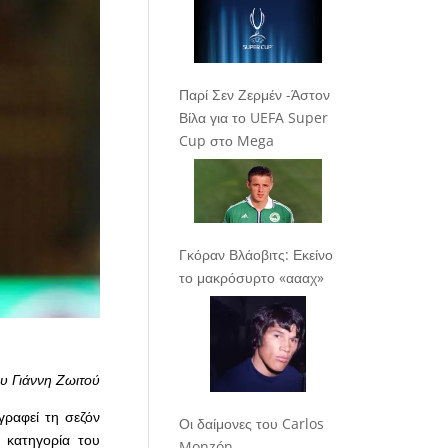
Παρί Σεν Ζερμέν -Άστον
Βίλα για το UEFA Super
Cup στο Mega
Γκόραν Βλάοβιτς: Εκείνο
το μακρόσυρτο «αααχ»
υ Γιάννη Ζωιτού
ραφεί τη σεζόν
Οι δαίμονες του Carlos
 κατηγορία του
Monzón