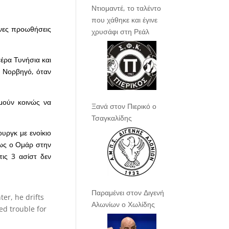
Ντιομαντέ, το ταλέντο
που χάθηκε και έγινε
ένες προωθήσεις
χρυσάφι στη Ρεάλ
έρα Τυνήσια και
ον Νορβηγό, όταν
μούν κοινώς να
Ξανά στον Πιερικό ο
Τσαγκαλίδης
υργκ με ενοίκιο
πως ο Ομάρ στην
ις 3 ασίστ δεν
Παραμένει στον Διγενή
er, he drifts
Αλωνίων ο Χωλίδης
ed trouble for