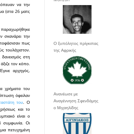
κόπευαν να την
α (στα 26 ματς
παραχωρήθηκε
αν σκανάρει την
 αποφάσισαν πως
Ο ξυπόλητος πρίγκιπας
ύς τουλάχιστον.
της Αφρικής
 δανεισμός στη
άξιζε τον κόπο.
Έγινε αρχηγός,
τα χρήματα του
Ανανέωσε με
ρίπτωση όφειλαν
Αναγέννηση Σφενδάμης
ταστάτη του
. Ο
ο Μιχαηλίδης
χρήσεως και το
μπιακό είναι ο
ί συμφωνία. Οι
 μια πετυχημένη