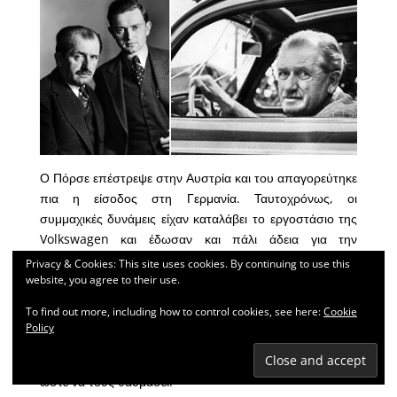
Ο Πόρσε επέστρεψε στην Αυστρία και του απαγορεύτηκε
πια η είσοδος στη Γερμανία. Ταυτοχρόνως, οι
συμμαχικές δυνάμεις είχαν καταλάβει το εργοστάσιο της
Volkswagen και έδωσαν και πάλι άδεια για την
παραγωγή του μισητού γερμανικού «Σκαραβαίου», κι
Privacy & Cookies: This site uses cookies. By continuing to use this
αυτό γιατί υπήρχε τρομακτική έλλειψη αυτοκινήτων στη
website, you agree to their use.
δοκιμαζόμενη από τον πόλεμο Ευρώπη: χιλιάδες
To find out more, including how to control cookies, see here:
Cookie
«Σκαραβαίοι» εμφανίστηκαν έτσι στους γερμανικούς
Policy
δρόμους το 1949 και επιτράπηκε στον δημιουργό τους
να επιστρέψει για μία και μόνο επίσκεψη στο Βερολίνο
ώστε να τους θαυμάσει!