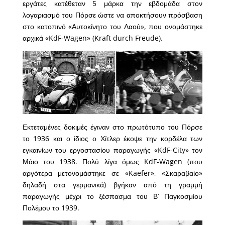
εργάτες κατέθεταν 5 μάρκα την εβδομάδα στον
λογαριασμό του Πόρσε ώστε να αποκτήσουν πρόσβαση
στο κατοπινό «Αυτοκίνητο του Λαού», που ονομάστηκε
αρχικά «KdF-Wagen» (Kraft durch Freude).
Εκτεταμένες δοκιμές έγιναν στο πρωτότυπο του Πόρσε
το 1936 και ο ίδιος ο Χίτλερ έκοψε την κορδέλα των
εγκαινίων του εργοστασίου παραγωγής «KdF-City» τον
Μάιο του 1938. Πολύ λίγα όμως KdF-Wagen (που
αργότερα μετονομάστηκε σε «Kaefer», «Σκαραβαίο»
δηλαδή στα γερμανικά) βγήκαν από τη γραμμή
παραγωγής μέχρι το ξέσπασμα του Β’ Παγκοσμίου
Πολέμου το 1939.