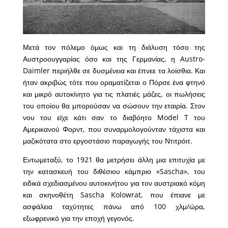
Μετά τον πόλεμο όμως και τη διάλυση τόσο της
Αυστροουγγαρίας όσο και της Γερμανίας, η Austro-
Daimler περιήλθε σε δυσμένεια και έπνεε τα λοίσθια. Και
ήταν ακριβώς τότε που οραματίζεται ο Πόρσε ένα φτηνό
και μικρό αυτοκίνητο για τις πλατιές μάζες, οι πωλήσεις
του οποίου θα μπορούσαν να σώσουν την εταιρία. Στον
νου του είχε κάτι σαν το διαβόητο Model T του
Αμερικανού Φορντ, που συναρμολογούνταν τάχιστα και
μαζικότατα στο εργοστάσιο παραγωγής του Ντιτρόιτ.
Εντωμεταξύ, το 1921 θα μετρήσει άλλη μια επιτυχία με
την κατασκευή του διθέσιου κάμπριο «Sascha», του
ειδικά σχεδιασμένου αυτοκινήτου για τον αυστριακό κόμη
και σκηνοθέτη Sascha Kolowrat, που έπιανε με
ασφάλεια ταχύτητες πάνω από 100 χλμ/ώρα,
εξωφρενικό για την εποχή γεγονός.