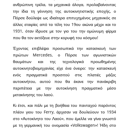
ανθρώπινη τρέλα, τα μηχανικά άλογα, προλαβαίνοντας
την ίδια τη γέννηση της αυτοκινητιστικής εποχής, ο
Πόρσε δούλεψε ως ιδιαίτερα επιτυχημένος μηχανικός σε
άλλες εταιρίες από τα τέλη του 19ου αιώνα μέχρι και το
1931, όταν ίδρυσε με τον γιο του την ομώνυμη φίρμα
που θα τον εκτόξευε στην κορυφή του κόσμου!
Έχοντας επιβλέψει προσωπικά την κατασκευή των
πρώτων Mercedes, ο Πόρσε των αγωνιστικών
θαυμάτων και της τεχνολογικά προωθημένης
αυτοκινητοβιομηχανίας είχε ένα όνειρο: την κατασκευή
ενός πραγματικά προσιτού στις πλατιές μάζες
αυτοκινήτου, αυτού που θα έκανε την πανάκριβη
περιπέτεια με την αυτοκίνηση πραγματικό μέσο
μετακίνησης του λαού.
Κι έτσι, και πάλι με τη βοήθεια του πανταχού παρόντος
πλέον γιου του Ferry, άρχισαν να δουλεύουν το 1934
στο «Αυτοκίνητο του Λαού», που έμελλε να γίνει γνωστό
με τη γερμανική του ονομασία «Volkswagen»! Ήδη στο