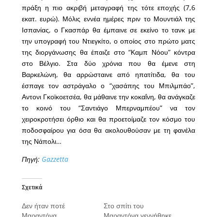
πράξη η πιο ακριβή μεταγραφή της τότε εποχής (7,6
εκατ. ευρώ). Μόλις εννέα ημέρες πριν το Μουντιάλ της
Ισπανίας, ο Γκασπάρ θα έμπαινε σε εκείνο το τανκ με
την υπογραφή του Ντιεγκίτο, ο οποίος στο πρώτο ματς
της διοργάνωσης θα έπαιζε στο “Καμπ Νόου” κόντρα
στο Βέλγιο. Στα δύο χρόνια που θα έμενε στη
Βαρκελώνη, θα αρρώσταινε από ηπατίτιδα, θα του
έσπαγε τον αστράγαλο ο “χασάπης του Μπιλμπάο”,
Αντονι Γκοϊκοετσέα, θα μάθαινε την κοκαΐνη, θα ανάγκαζε
το κοινό του “Σαντιάγο Μπερναμπέου” να τον
χειροκροτήσει όρθιο και θα προετοίμαζε τον κόσμο του
ποδοσφαίρου για όσα θα ακολουθούσαν με τη φανέλα
της Νάπολι…
Πηγή:
Gazzetta
Σχετικά
Δεν ήταν ποτέ
Στο σπίτι του
Μαραντόνα
Μαραντόνα γεννήθηκε