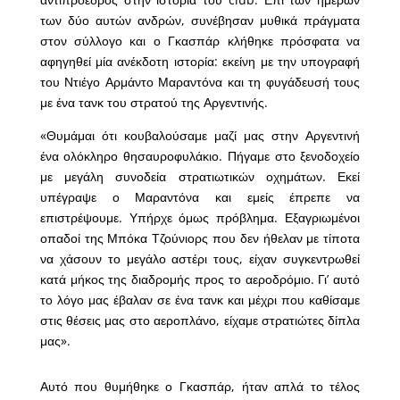
των δύο αυτών ανδρών, συνέβησαν μυθικά πράγματα
στον σύλλογο και ο Γκασπάρ κλήθηκε πρόσφατα να
αφηγηθεί μία ανέκδοτη ιστορία: εκείνη με την υπογραφή
του Ντιέγο Αρμάντο Μαραντόνα και τη φυγάδευσή τους
με ένα τανκ του στρατού της Αργεντινής.
«Θυμάμαι ότι κουβαλούσαμε μαζί μας στην Αργεντινή
ένα ολόκληρο θησαυροφυλάκιο. Πήγαμε στο ξενοδοχείο
με μεγάλη συνοδεία στρατιωτικών οχημάτων. Εκεί
υπέγραψε ο Μαραντόνα και εμείς έπρεπε να
επιστρέψουμε. Υπήρχε όμως πρόβλημα. Εξαγριωμένοι
οπαδοί της Μπόκα Τζούνιορς που δεν ήθελαν με τίποτα
να χάσουν το μεγάλο αστέρι τους, είχαν συγκεντρωθεί
κατά μήκος της διαδρομής προς το αεροδρόμιο. Γι’ αυτό
το λόγο μας έβαλαν σε ένα τανκ και μέχρι που καθίσαμε
στις θέσεις μας στο αεροπλάνο, είχαμε στρατιώτες δίπλα
μας».
Αυτό που θυμήθηκε ο Γκασπάρ, ήταν απλά το τέλος