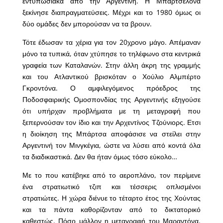
εντυπωσιακά από την Αργεντινή. Η Μπαρτσελόνα
ξεκίνησε διαπραγματεύσεις. Μέχρι και το 1980 όμως οι
δύο ομάδες δεν μπορούσαν να τα βρουν.
Τότε έδωσαν τα χέρια για τον 20χρονο μάγο. Απέμαναν
μόνο τα τυπικά, όταν χτύπησε το τηλέφωνο στα κεντρικά
γραφεία των Καταλανών. Στην άλλη άκρη της γραμμής
και του Ατλαντικού βρισκόταν ο Χούλιο Αλμπέρτο
Γκροντόνα. Ο αμφιλεγόμενος πρόεδρος της
Ποδοσφαιρικής Ομοσπονδίας της Αργεντινής εξηγούσε
ότι υπήρχαν προβλήματα με τη μεταγραφή που
ξεπερνούσαν τον ίδιο και την Αρχεντίνος Τζούνιορς. Ετσι
η διοίκηση της Μπάρτσα αποφάσισε να στείλει στην
Αργεντινή τον Μινγκέγια, ώστε να λύσει από κοντά όλα
τα διαδικαστικά. Δεν θα ήταν όμως τόσο εύκολο…
Με το που κατέβηκε από το αεροπλάνο, τον περίμενε
ένα στρατιωτικό τζιπ και τέσσερις οπλισμένοι
στρατιώτες. Η χώρα διένυε το τέταρτο έτος της Χούντας
και τα πάντα καθορίζονταν από το δικτατορικό
καθεστώς. Πόσο μάλλον η μεταγραφή του Μαραντόνα.