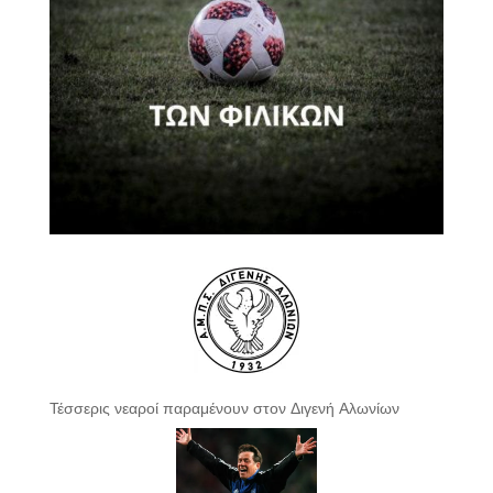
Τέσσερις νεαροί παραμένουν στον Διγενή Αλωνίων