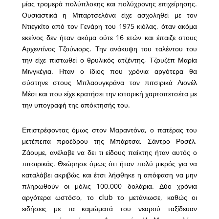
μίας τρομερά πολύπλοκης και πολύχρονης επιχείρησης.
Ουσιαστικά η Μπαρτσελόνα είχε ασχοληθεί με τον
Ντιεγκίτο από τον Γενάρη του 1975 κιόλας, όταν ακόμα
εκείνος δεν ήταν ακόμα ούτε 16 ετών και έπαιζε στους
Αρχεντίνος Τζούνιορς. Την ανάκυψη του ταλέντου του
την είχε πιστωθεί ο θρυλικός ατζέντης, Τζουζέπ Μαρία
Μινγκέγια. Ηταν ο ίδιος που χρόνια αργότερα θα
σύστηνε στους Μπλαουγκράνα τον πιτσιρικά Λιονέλ
Μέσι και που είχε κρατήσει την ιστορική χαρτοπετσέτα με
την υπογραφή της απόκτησής του.
Επιστρέφοντας όμως στον Μαραντόνα, ο πατέρας του
μετέπειτα προέδρου της Μπάρτσα, Σάντρο Ροσέλ,
Ζάουμε, ανέλαβε να δει τι είδους παίκτης ήταν αυτός ο
πιτσιρικάς. Θεώρησε όμως ότι ήταν πολύ μικρός για να
καταλάβει ακριβώς και έτσι λήφθηκε η απόφαση να μην
πληρωθούν οι μόλις 100.000 δολάρια. Δύο χρόνια
αργότερα ωστόσο, το club το μετάνιωσε, καθώς οι
ειδήσεις με τα καμώματά του νεαρού ταξίδευαν