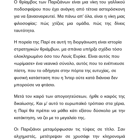
Ο θρίαμβος των Παριζιάνων είναι μια νίκη του γαλλικού
ποδοσφαίρου που έχει ανάγκη από τέτοια αστερόσκονη
για να ξαναονειρευτεί. Μα πάνω απ’ όλα, είναι η νίκη μιας
φιλοσοφίας: πώς χτίζεις μια ομάδα, πώς της δίνεις
ταυτότητα.
Η πορεία της Παρί σε αυτή τη διοργάνωση είναι ιστορία
στρατηγικών θριάμβων, μα σπάνια υπήρξε σχέδιο τόσο
ολοκληρωμένο όσο του Λουίς Ενρίκε. Είναι αυτός που
«ωρίμασε» ένα νεανικό σύνολο, αυτός που το ενέπνευσε
πίστη, που το οδήγησε στην πόρτα της ευτυχίας, σε
φυσική κατάσταση που η Ίντερ ούτε κατά διάνοια δεν
μπορούσε να φτάσει.
Μετά τον καιρό των απογοητεύσεων, ήρθε ο καιρός της
δικαίωσης. Και μ’ αυτό το ευρωπαϊκό τρόπαιο στα χέρια,
η Παρί θα πρέπει να μάθει κάτι εξίσου δύσκολο με την
κατάκτηση, να ζει με το μεγαλείο της.
Οι Παριζιάνοι μεταμόρφωσαν τις τύψεις σε τίτλο. Σαν
αλχημιστές, μετέτρεψαν σε χρυσάφι την κληρονομιά