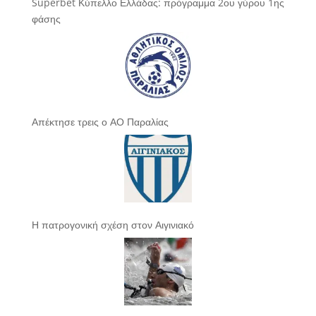
Superbet Κύπελλο Ελλάδας: πρόγραμμα 2ου γύρου 1ης
φάσης
Απέκτησε τρεις ο ΑΟ Παραλίας
Η πατρογονική σχέση στον Αιγινιακό