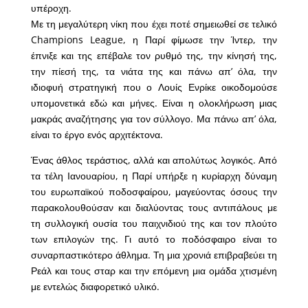
υπέροχη.
Με τη μεγαλύτερη νίκη που έχει ποτέ σημειωθεί σε τελικό
Champions League, η Παρί φίμωσε την Ίντερ, την
έπνιξε και της επέβαλε τον ρυθμό της, την κίνησή της,
την πίεσή της, τα νιάτα της και πάνω απ’ όλα, την
ιδιοφυή στρατηγική που ο Λουίς Ενρίκε οικοδομούσε
υπομονετικά εδώ και μήνες. Είναι η ολοκλήρωση μιας
μακράς αναζήτησης για τον σύλλογο. Μα πάνω απ’ όλα,
είναι το έργο ενός αρχιτέκτονα.
Ένας άθλος τεράστιος, αλλά και απολύτως λογικός. Από
τα τέλη Ιανουαρίου, η Παρί υπήρξε η κυρίαρχη δύναμη
του ευρωπαϊκού ποδοσφαίρου, μαγεύοντας όσους την
παρακολουθούσαν και διαλύοντας τους αντιπάλους με
τη συλλογική ουσία του παιχνιδιού της και τον πλούτο
των επιλογών της. Γι αυτό το ποδόσφαιρο είναι το
συναρπαστικότερο άθλημα. Τη μια χρονιά επιβραβεύει τη
Ρεάλ και τους σταρ και την επόμενη μια ομάδα χτισμένη
με εντελώς διαφορετικό υλικό.