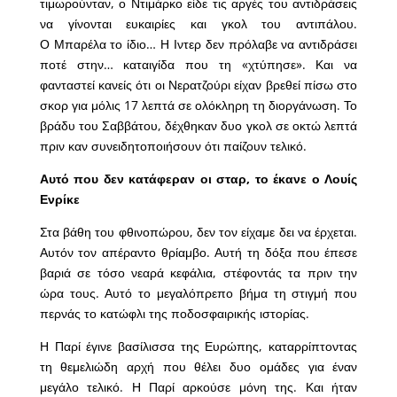
τιμωρούνταν, ο Ντιμάρκο είδε τις αργές του αντιδράσεις
να γίνονται ευκαιρίες και γκολ του αντιπάλου.
Ο Μπαρέλα το ίδιο… Η Ιντερ δεν πρόλαβε να αντιδράσει
ποτέ στην… καταιγίδα που τη «χτύπησε». Και να
φανταστεί κανείς ότι οι Νερατζούρι είχαν βρεθεί πίσω στο
σκορ για μόλις 17 λεπτά σε ολόκληρη τη διοργάνωση. Το
βράδυ του Σαββάτου, δέχθηκαν δυο γκολ σε οκτώ λεπτά
πριν καν συνειδητοποιήσουν ότι παίζουν τελικό.
Αυτό που δεν κατάφεραν οι σταρ, το έκανε ο Λουίς
Ενρίκε
Στα βάθη του φθινοπώρου, δεν τον είχαμε δει να έρχεται.
Αυτόν τον απέραντο θρίαμβο. Αυτή τη δόξα που έπεσε
βαριά σε τόσο νεαρά κεφάλια, στέφοντάς τα πριν την
ώρα τους. Αυτό το μεγαλόπρεπο βήμα τη στιγμή που
περνάς το κατώφλι της ποδοσφαιρικής ιστορίας.
Η Παρί έγινε βασίλισσα της Ευρώπης, καταρρίπτοντας
τη θεμελιώδη αρχή που θέλει δυο ομάδες για έναν
μεγάλο τελικό. Η Παρί αρκούσε μόνη της. Και ήταν