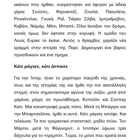
εκείνων που ήρθαν, ονειρεύτηκαν και έφυγαν με άδεια
χέρια: Σούσιτς, Φερναντέζ, Ζινολά, Παουλέτα,
Ροναλντίνιο, Γουεά, Ραΐ, Τιάγκο Σίλβα, Ιμπραΐμοβιτς,
Καβάνι, Νεϊμάρ, Μέσι, Μπαπέ…Όλοι άνοιξαν τον δρόμο,
κανείς όμως δεν έφτασε στην κορυφή. Η ομάδα του
Λουίς Ενρίκε το έκανε. Αυτός ο θρίαμβος χαράζει νέα
γραμμή στην ιστορία της Παρί. Δημιουργεί ένα βάρος
προσδοκιών και ένα τίμημα.
Κάτι ράγισε, κάτι έσπασε
Για την Ίντερ, ήταν το χειρότερο παιχνίδι της χρονιάς,
ίσως και της ιστορίας της και ήρθε την πιο ακατάλληλη
στιγμή: στον σημαντικότερο αγώνα της σεζόν, μετά από
χαμένες μάχες σε πρωτάθλημα, Κύπελλο και Σούπερ
Καπ. Μια καταστροφή χωρίς πάτο. Μετά τη Μπάγερν και
την Μπαρτσελόνα, ήρθε κι αυτό. Κάτι ράγισε απόψε. Και
τελείωσε. Το πιο τρομακτικό στατιστικό: μηδέν τίτλοι. Τον
Μάρτιο, μετά τη Φέγενορντ, ο Ιντσάγκι ύψωνε τρία
δάχτυλα για το «τρεμπλ». Τώρα, το μόνο που κρατά είναι