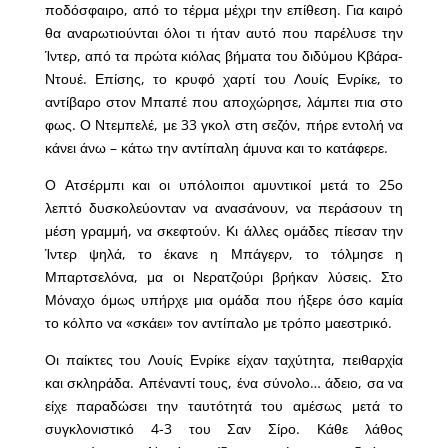
ποδόσφαιρο, από το τέρμα μέχρι την επίθεση. Για καιρό
θα αναρωτιούνται όλοι τι ήταν αυτό που παρέλυσε την
Ίντερ, από τα πρώτα κιόλας βήματα του διδύμου Κβάρα-
Ντουέ. Επίσης, το κρυφό χαρτί του Λουίς Ενρίκε, το
αντίβαρο στον Μπαπέ που αποχώρησε, λάμπει πια στο
φως. Ο Ντεμπελέ, με 33 γκολ στη σεζόν, πήρε εντολή να
κάνει άνω – κάτω την αντίπαλη άμυνα και το κατάφερε.
Ο Ατσέρμπι και οι υπόλοιποι αμυντικοί μετά το 25ο
λεπτό δυσκολεύονταν να ανασάνουν, να περάσουν τη
μέση γραμμή, να σκεφτούν. Κι άλλες ομάδες πίεσαν την
Ίντερ ψηλά, το έκανε η Μπάγερν, το τόλμησε η
Μπαρτσελόνα, μα οι Νερατζούρι βρήκαν λύσεις. Στο
Μόναχο όμως υπήρχε μια ομάδα που ήξερε όσο καμία
το κόλπο να «σκάει» τον αντίπαλο με τρόπο μαεστρικό.
Οι παίκτες του Λουίς Ενρίκε είχαν ταχύτητα, πειθαρχία
και σκληράδα. Απέναντί τους, ένα σύνολο… άδειο, σα να
είχε παραδώσει την ταυτότητά του αμέσως μετά το
συγκλονιστικό 4-3 του Σαν Σίρο. Κάθε λάθος