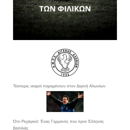
Τέσσερις νεαροί παραμένουν στον Διγενή Αλωνίων
Ότο Ρεχάγκελ: Ένας Γερμανός που έγινε Έλληνας
βασιλιάς