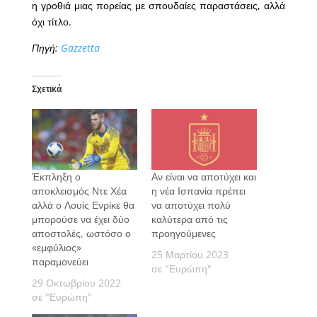
η γροθιά μιας πορείας με σπουδαίες παραστάσεις, αλλά
όχι τίτλο.
Πηγή:
Gazzetta
Σχετικά
Έκπληξη ο
Αν είναι να αποτύχει και
αποκλεισμός Ντε Χέα
η νέα Ισπανία πρέπει
αλλά ο Λουίς Ενρίκε θα
να αποτύχει πολύ
μπορούσε να έχει δύο
καλύτερα από τις
αποστολές, ωστόσο ο
προηγούμενες
«εμφύλιος»
25 Μαρτίου 2023
παραμονεύει
σε "Ευρώπη"
29 Οκτωβρίου 2022
σε "Ευρώπη"