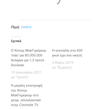
Πηγή:
Contra
Σχετικά
Ο Κόνορ ΜακΓκρέγκορ
Η ισοπαλία στα 600
‘πάει’ για 80.000.000
γκολ έχει ένα νικητή
δολάρια για 1,5 λεπτό
3 Μαΐου 2019
δουλειάς
σε "Ευρώπη"
13 Ιανουαρίου 2021
σε "Sports"
Η μεγάλη επιστροφή
του Κόνορ
ΜακΓκρέγκορ στα
ρινγκ, αποκλειστικά
στην Cosmote TV