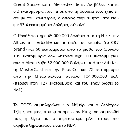
Credit Suisse και η Mercedes-Benz. Αν βάλεις και τα
6.3 εκατομμύρια που πήρε από τη δουλειά του, έχεις τη
σούμα του καλύτερου, ο οποίος πέρυσι ήταν στο Νο5
(με 93.4 εκατομμύρια δολάρια, σύνολο).
Ο Ρονάλντο πήρε 45.000.000 δολάρια από τη Nike, την
Altice, τη Herbalife και τις δικές του εταιρίες (το CR7
brand) και 60 εκατομμύρια από το μισθό του (σύνολο
105 εκατομμύρια δολ. -πέρυσι είχε 109 εκατομμύρια),
ενώ ο Μέσι έλαβε 32.000.000 δολάρια, από την Adidas,
τη MasterCard και την PepsiCo. και 72 εκατομμύρια
από την Μπαρτσελόνα (σύνολο 104.000.000 δολ.
-πέρυσι ήταν 127 εκατομμύρια και του είχαν δώσει το
Νο1).
Το ΤΟΡ5 συμπληρώνουν ο Νεϊμάρ και ο ΛεΜπρον
Τζέιμς και μιας που φτάσαμε στον King, να σημειωθεί
πως η λίγκα με τα περισσότερα μέλη στους πιο
ακριβοπληρωμένους είναι το ΝΒΑ.