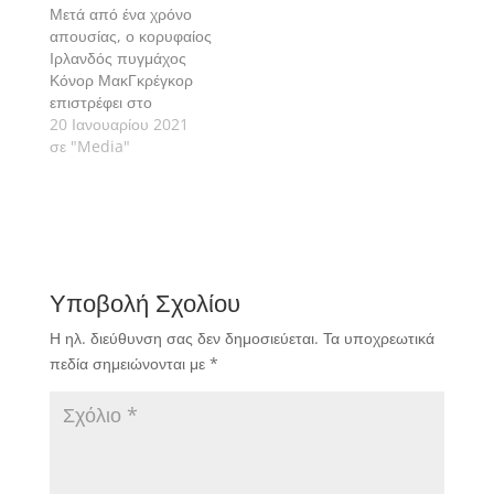
Μετά από ένα χρόνο
απουσίας, ο κορυφαίος
Ιρλανδός πυγμάχος
Κόνορ ΜακΓκρέγκορ
επιστρέφει στο
οκτάγωνο του UFC,
20 Ιανουαρίου 2021
έχοντας απέναντί του
σε "Media"
τον Ντάστιν Πουαριέ.
Υποβολή Σχολίου
Η ηλ. διεύθυνση σας δεν δημοσιεύεται.
Τα υποχρεωτικά
πεδία σημειώνονται με
*