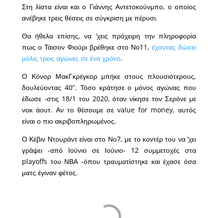
Στη λίστα είναι και ο Γιάννης Αντετοκούνμπο, ο οποίος
ανέβηκε τρεις θέσεις σε σύγκριση με πέρυσι.
Θα ήθελα επίσης, να ‘χεις πρόχειρη την πληροφορία
πως ο Τάισον Φιούρι βρέθηκε στο Νο11,
έχοντας δώσει
μόλις τρεις αγώνες σε ένα χρόνο
.
Ο Κόνορ ΜακΓκρέγκορ μπήκε στους πλουσιότερους,
δουλεύοντας 40”. Τόσο κράτησε ο μόνος αγώνας που
έδωσε -στις 18/1 του 2020, όταν νίκησε τον Σερόνε με
νοκ άουτ. Αν το θέσουμε σε value for money, αυτός
είναι ο πιο ακριβοπληρωμένος.
Ο Κέβιν Ντουράντ είναι στο Νο7, με το κοντέρ του να ‘χει
γράψει -από Ιούνιο σε Ιούνιο- 12 συμμετοχές στα
playoffs του ΝΒΑ -όπου τραυματίστηκε και έχασε όσα
ματς έγιναν φέτος.