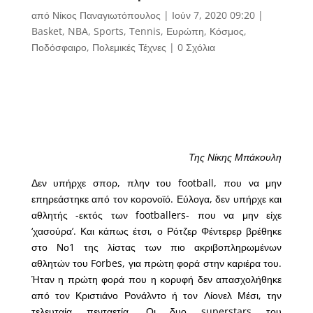
από
Νίκος Παναγιωτόπουλος
|
Ιούν 7, 2020 09:20
|
Basket
,
NBA
,
Sports
,
Tennis
,
Ευρώπη
,
Κόσμος
,
Ποδόσφαιρο
,
Πολεμικές Τέχνες
|
0 Σχόλια
Της Νίκης Μπάκουλη
Δεν υπήρχε σπορ, πλην του football, που να μην
επηρεάστηκε από τον κορονοϊό. Εύλογα, δεν υπήρχε και
αθλητής -εκτός των footballers- που να μην είχε
‘χασούρα’. Και κάπως έτσι, ο Ρότζερ Φέντερερ βρέθηκε
στο Νο1 της λίστας των πιο ακριβοπληρωμένων
αθλητών του Forbes, για πρώτη φορά στην καριέρα του.
Ήταν η πρώτη φορά που η κορυφή δεν απασχολήθηκε
από τον Κριστιάνο Ρονάλντο ή τον Λίονελ Μέσι, την
τελευταία πενταετία. Οι δυο superstars του