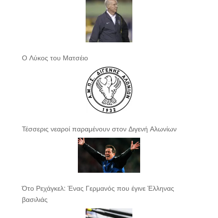
Ο Λύκος του Ματσέιο
Τέσσερις νεαροί παραμένουν στον Διγενή Αλωνίων
Ότο Ρεχάγκελ: Ένας Γερμανός που έγινε Έλληνας
βασιλιάς