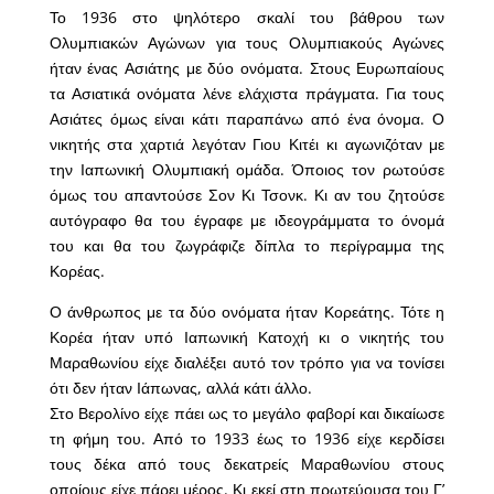
Το 1936 στο ψηλότερο σκαλί του βάθρου των
Ολυμπιακών Αγώνων για τους Ολυμπιακούς Αγώνες
ήταν ένας Ασιάτης με δύο ονόματα. Στους Ευρωπαίους
τα Ασιατικά ονόματα λένε ελάχιστα πράγματα. Για τους
Ασιάτες όμως είναι κάτι παραπάνω από ένα όνομα. Ο
νικητής στα χαρτιά λεγόταν Γιου Κιτέι κι αγωνιζόταν με
την Ιαπωνική Ολυμπιακή ομάδα. Όποιος τον ρωτούσε
όμως του απαντούσε Σον Κι Τσονκ. Κι αν του ζητούσε
αυτόγραφο θα του έγραφε με ιδεογράμματα το όνομά
του και θα του ζωγράφιζε δίπλα το περίγραμμα της
Κορέας.
Ο άνθρωπος με τα δύο ονόματα ήταν Κορεάτης. Τότε η
Κορέα ήταν υπό Ιαπωνική Κατοχή κι ο νικητής του
Μαραθωνίου είχε διαλέξει αυτό τον τρόπο για να τονίσει
ότι δεν ήταν Ιάπωνας, αλλά κάτι άλλο.
Στο Βερολίνο είχε πάει ως το μεγάλο φαβορί και δικαίωσε
τη φήμη του. Από το 1933 έως το 1936 είχε κερδίσει
τους δέκα από τους δεκατρείς Μαραθωνίου στους
οποίους είχε πάρει μέρος. Κι εκεί στη πρωτεύουσα του Γ’