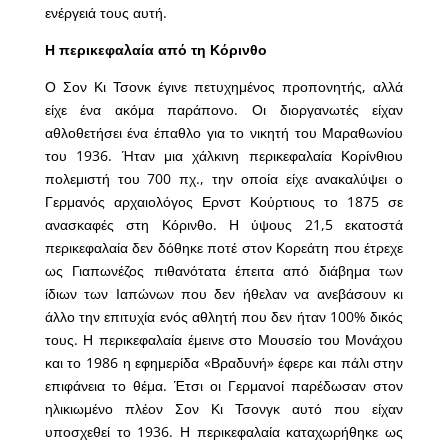
ενέργειά τους αυτή.
Η περικεφαλαία από τη Κόρινθο
Ο Σον Κι Τσονκ έγινε πετυχημένος προπονητής, αλλά
είχε ένα ακόμα παράπονο. Οι διοργανωτές είχαν
αθλοθετήσει ένα έπαθλο για το νικητή του Μαραθωνίου
του 1936. Ήταν μια χάλκινη περικεφαλαία Κορίνθιου
πολεμιστή του 700 πχ., την οποία είχε ανακαλύψει ο
Γερμανός αρχαιολόγος Ερνστ Κούρτιους το 1875 σε
ανασκαφές στη Κόρινθο. Η ύψους 21,5 εκατοστά
περικεφαλαία δεν δόθηκε ποτέ στον Κορεάτη που έτρεχε
ως Γιαπωνέζος πιθανότατα έπειτα από διάβημα των
ίδιων των Ιαπώνων που δεν ήθελαν να ανεβάσουν κι
άλλο την επιτυχία ενός αθλητή που δεν ήταν 100% δικός
τους. Η περικεφαλαία έμεινε στο Μουσείο του Μονάχου
και το 1986 η εφημερίδα «Βραδυνή» έφερε και πάλι στην
επιφάνεια το θέμα. Έτσι οι Γερμανοί παρέδωσαν στον
ηλικιωμένο πλέον Σον Κι Τσονγκ αυτό που είχαν
υποσχεθεί το 1936. Η περικεφαλαία καταχωρήθηκε ως