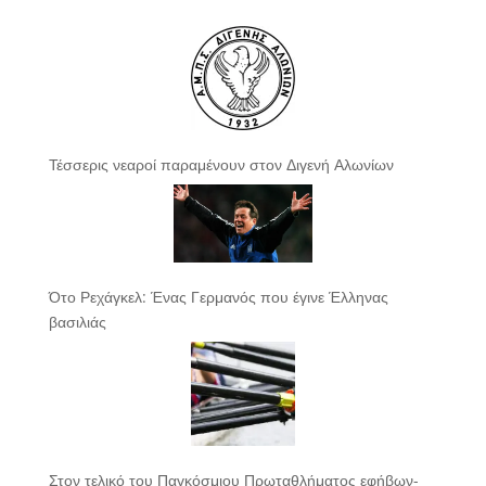
Τέσσερις νεαροί παραμένουν στον Διγενή Αλωνίων
Ότο Ρεχάγκελ: Ένας Γερμανός που έγινε Έλληνας
βασιλιάς
Στον τελικό του Παγκόσμιου Πρωταθλήματος εφήβων-