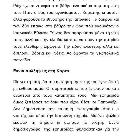
Ράιχ είχε συντροφιά στο βάθρο ένα ακόμα συμπατριώτη
του. Ήταν ο 3ος του αγωνίσματος. Κορεάτης κι αυτός,
αλλά φορούσε το εθνόσημο της Ιαπωνίας. Τα δάκρυα και
των δύο επάνω στο βάθρο την ώρα που ακουγόταν ο
Ιαπωνικός Εθνικός Ύμνος δεν αφορούσαν μόνο τη νίκη
τους, αλλά και την ελπίδα κάποτε να δουν την πατρίδα
τους ελεύθερη. Ειρωνεία. Την είδαν ελεύθερη, αλλά εις
διπλούν. Βόρεια και Νότια. Ας όψονται τα γεωπολιτικά
παιχνίδια.
Εννιά συλλήψεις στη Κορέα
Πίσω στη πατρίδα του η είδηση της νίκης του έγινε δεκτή
με ενθουσιασμό. Οι συμπατριώτες του ένιωσαν σε κάτι
ανώτεροι από τους κατακτητές τους. Μία εφημερίδα
όμως ξεπέρασε τα όρια που είχαν θέσει οι Γιαπωνέζοι.
Δεν δημοσίευσε την επίσημη φωτογραφία όπου ο
νικητής κοιτούσε την Ιαπωνική σημαία. Με ένα ψαλίδα
έκοψαν τη σημαία κι άφησαν το νικητή. Εννιά
δημοσιογράφοι της εφημερίδας φυλακίστηκαν για την