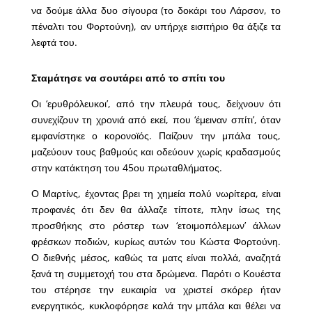
να δούμε άλλα δυο σίγουρα (το δοκάρι του Λάρσον, το
πέναλτι του Φορτούνη), αν υπήρχε εισιτήριο θα άξιζε τα
λεφτά του.
Σταμάτησε να σουτάρει από το σπίτι του
Οι ‘ερυθρόλευκοι’, από την πλευρά τους, δείχνουν ότι
συνεχίζουν τη χρονιά από εκεί, που ‘έμειναν σπίτι’, όταν
εμφανίστηκε ο κορονοϊός. Παίζουν την μπάλα τους,
μαζεύουν τους βαθμούς και οδεύουν χωρίς κραδασμούς
στην κατάκτηση του 45ου πρωταθλήματος.
Ο Μαρτίνς, έχοντας βρει τη χημεία πολύ νωρίτερα, είναι
προφανές ότι δεν θα άλλαζε τίποτε, πλην ίσως της
προσθήκης στο ρόστερ των ‘ετοιμοπόλεμων’ άλλων
φρέσκων ποδιών, κυρίως αυτών του Κώστα Φορτούνη.
Ο διεθνής μέσος, καθώς τα ματς είναι πολλά, αναζητά
ξανά τη συμμετοχή του στα δρώμενα. Παρότι ο Κουέστα
του στέρησε την ευκαιρία να χριστεί σκόρερ ήταν
ενεργητικός, κυκλοφόρησε καλά την μπάλα και θέλει να