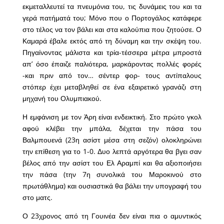
εκμεταλλευτεί τα πνευμόνια του, τις δυνάμεις του και τα
γερά πατήματά του; Μόνο που ο Πορτογάλος κατάφερε
στο τέλος να τον βάλει και στα καλούπια που ζητούσε. Ο
Καμαρά έβαλε εκτός από τη δύναμη και την σκέψη του.
Πηγαίνοντας μάλιστα και τρία-τέσσερα μέτρα μπροστά
απ’ όσο έπαιζε παλιότερα, μαρκάροντας πολλές φορές
-και πριν από τον… σέντερ φορ- τους αντίπαλους
στόπερ έχει μεταβληθεί σε ένα εξαιρετικό γρανάζι στη
μηχανή του Ολυμπιακού.
Η εμφάνιση με τον Άρη είναι ενδεικτική. Στο πρώτο γκολ
αφού κλέβει την μπάλα, δέχεται την πάσα του
Βαλμπουενά (23η ασίστ μέσα στη σεζόν) ολοκληρώνει
την επίθεση για το 1-0. Δυο λεπτά αργότερα θα βγει σαν
βέλος από την ασίστ του Ελ Αραμπί και θα αξιοποιήσει
την πάσα (την 7η συνολικά του Μαροκινού στο
πρωτάθλημα) και ουσιαστικά θα βάλει την υπογραφή του
στο ματς.
Ο 23χρονος από τη
Γουινέα
δεν είναι πια ο αμυντικός