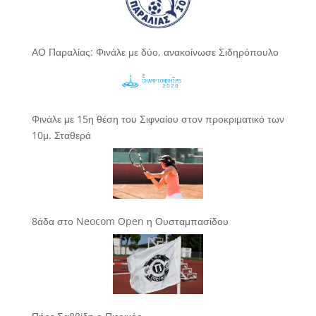
ΑΟ Παραλίας: Φινάλε με δύο, ανακοίνωσε Σιδηρόπουλο
Φινάλε με 15η θέση του Σιφναίου στον προκριματικό των
10μ. Σταθερά
8άδα στο Neocom Open η Ουσταμπασίδου