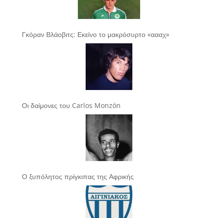
Γκόραν Βλάοβιτς: Εκείνο το μακρόσυρτο «αααχ»
Οι δαίμονες του Carlos Monzón
Ο ξυπόλητος πρίγκιπας της Αφρικής