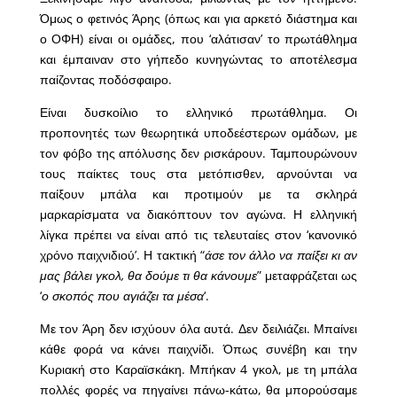
Όμως ο φετινός Άρης (όπως και για αρκετό διάστημα και
ο ΟΦΗ) είναι οι ομάδες, που ‘αλάτισαν’ το πρωτάθλημα
και έμπαιναν στο γήπεδο κυνηγώντας το αποτέλεσμα
παίζοντας ποδόσφαιρο.
Είναι δυσκοίλιο το ελληνικό πρωτάθλημα. Οι
προπονητές των θεωρητικά υποδεέστερων ομάδων, με
τον φόβο της απόλυσης δεν ρισκάρουν. Ταμπουρώνουν
τους παίκτες τους στα μετόπισθεν, αρνούνται να
παίξουν μπάλα και προτιμούν με τα σκληρά
μαρκαρίσματα να διακόπτουν τον αγώνα. Η ελληνική
λίγκα πρέπει να είναι από τις τελευταίες στον ‘κανονικό
χρόνο παιχνιδιού’. Η τακτική “
άσε τον άλλο να παίξει κι αν
μας βάλει γκολ, θα δούμε τι θα κάνουμε
” μεταφράζεται ως
‘
ο σκοπός που αγιάζει τα μέσα
‘.
Με τον Άρη δεν ισχύουν όλα αυτά. Δεν δειλιάζει. Μπαίνει
κάθε φορά να κάνει παιχνίδι. Όπως συνέβη και την
Κυριακή στο Καραϊσκάκη. Μπήκαν 4 γκολ, με τη μπάλα
πολλές φορές να πηγαίνει πάνω-κάτω, θα μπορούσαμε