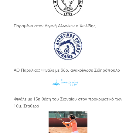
Παραμένει στον Διγενή Αλωνίων ο Χωλίδης
ΑΟ Παραλίας: Φινάλε με δύο, ανακοίνωσε Σιδηρόπουλο
Φινάλε με 15η θέση του Σιφναίου στον προκριματικό των
10μ. Σταθερά