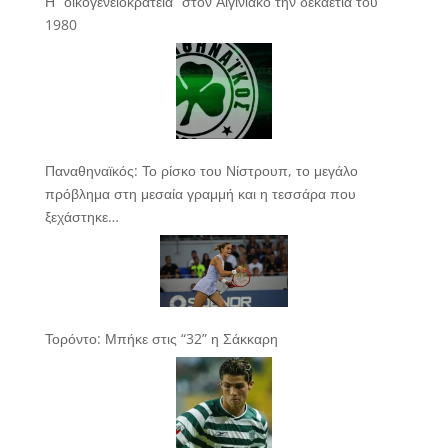
Η “οικογενειοκρατεία” στον Αιγινιακό την δεκαετία του
1980
Παναθηναϊκός: Το ρίσκο του Νίστρουπ, το μεγάλο
πρόβλημα στη μεσαία γραμμή και η τεσσάρα που
ξεχάστηκε…
Τορόντο: Μπήκε στις “32” η Σάκκαρη