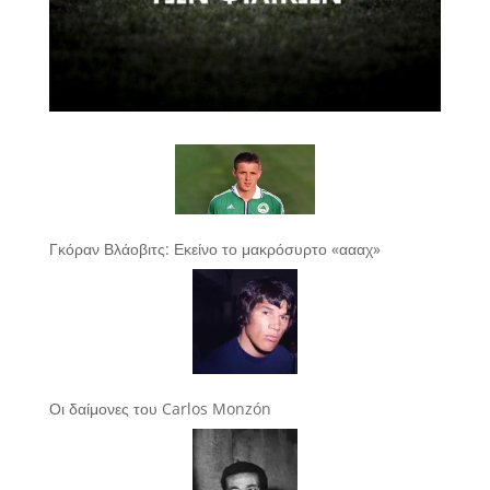
Γκόραν Βλάοβιτς: Εκείνο το μακρόσυρτο «αααχ»
Οι δαίμονες του Carlos Monzón