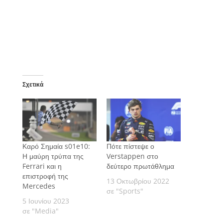
Σχετικά
Καρό Σημαία s01e10:
Πότε πίστεψε ο
Η μαύρη τρύπα της
Verstappen στο
Ferrari και η
δεύτερο πρωτάθλημα
επιστροφή της
13 Οκτωβρίου 2022
Mercedes
σε "Sports"
5 Ιουνίου 2023
σε "Media"