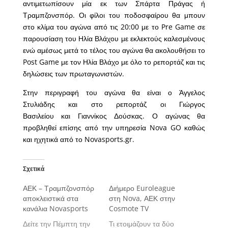
αντιμετωπίσουν μία εκ των Σπάρτα Πράγας ή
Τραμπζονσπόρ. Οι φίλοι του ποδοσφαίρου θα μπουν
στο κλίμα του αγώνα από τις 20:00 με το Pre Game σε
παρουσίαση του Ηλία Βλάχου με εκλεκτούς καλεσμένους
ενώ αμέσως μετά το τέλος του αγώνα θα ακολουθήσει το
Post Game με τον Ηλία Βλάχο με όλο το ρεπορτάζ και τις
δηλώσεις των πρωταγωνιστών.
Στην περιγραφή του αγώνα θα είναι ο Άγγελος
Στυλιάδης και στο ρεπορτάζ οι Γιώργος
Βασιλείου και Γιαννίκος Δούσκας. Ο αγώνας θα
προβληθεί επίσης από την υπηρεσία Nova GO καθώς
και ηχητικά από το Novasports.gr.
Σχετικά
ΑΕΚ – Τραμπζονσπόρ
Διήμερο Euroleague
αποκλειστικά στα
στη Nova, ΑΕΚ στην
κανάλια Novasports
Cosmote TV
Δείτε την Πέμπτη την
Τι ετοιμάζουν τα δύο