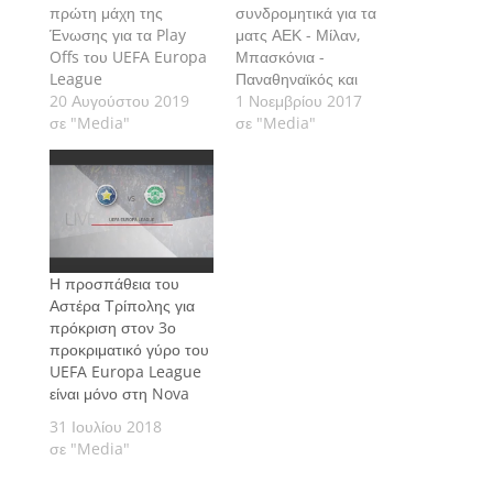
πρώτη μάχη της
συνδρομητικά για τα
Ένωσης για τα Play
ματς ΑΕΚ - Μίλαν,
Offs του UEFA Europa
Μπασκόνια -
League
Παναθηναϊκός και
20 Αυγούστου 2019
Μπαρτσελόνα -
1 Νοεμβρίου 2017
σε "Media"
Ολυμπιακός; Γράφει ο
σε "Media"
Mediaρχης του
Sport24.gr, Νίκος
Μποζιονέλος.
Η προσπάθεια του
Αστέρα Τρίπολης για
πρόκριση στον 3ο
προκριματικό γύρο του
UEFA Europa League
είναι μόνο στη Nova
31 Ιουλίου 2018
σε "Media"