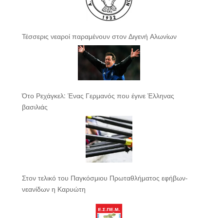
Τέσσερις νεαροί παραμένουν στον Διγενή Αλωνίων
Ότο Ρεχάγκελ: Ένας Γερμανός που έγινε Έλληνας
βασιλιάς
Στον τελικό του Παγκόσμιου Πρωταθλήματος εφήβων-
νεανίδων η Καρυώτη