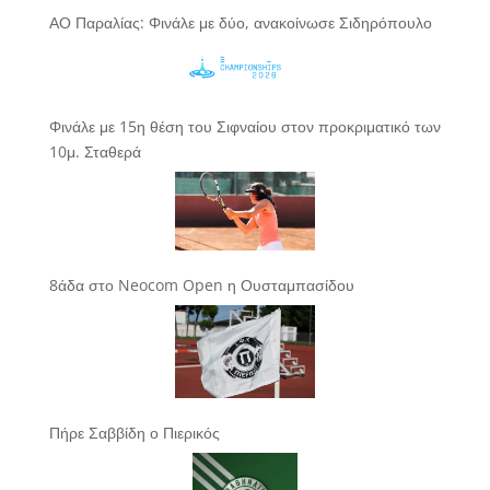
ΑΟ Παραλίας: Φινάλε με δύο, ανακοίνωσε Σιδηρόπουλο
Φινάλε με 15η θέση του Σιφναίου στον προκριματικό των
10μ. Σταθερά
8άδα στο Neocom Open η Ουσταμπασίδου
Πήρε Σαββίδη ο Πιερικός