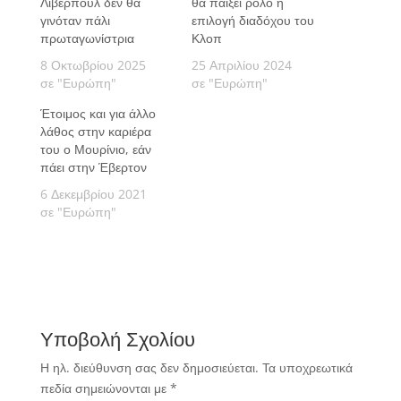
Λίβερπουλ δεν θα
θα παίξει ρόλο η
γινόταν πάλι
επιλογή διαδόχου του
πρωταγωνίστρια
Κλοπ
8 Οκτωβρίου 2025
25 Απριλίου 2024
σε "Ευρώπη"
σε "Ευρώπη"
Έτοιμος και για άλλο
λάθος στην καριέρα
του ο Μουρίνιο, εάν
πάει στην Έβερτον
6 Δεκεμβρίου 2021
σε "Ευρώπη"
Υποβολή Σχολίου
Η ηλ. διεύθυνση σας δεν δημοσιεύεται.
Τα υποχρεωτικά
πεδία σημειώνονται με
*