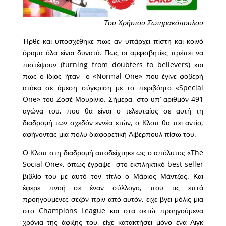
Του Χρήστου Σωτηρακόπουλου
Ήρθε και υποσχέθηκε πως αν υπάρχει πίστη και κοινό
όραμα όλα είναι δυνατά. Πως οι αμφισβητίες πρέπει να
πιστέψουν (turning from doubters to believers) και
πως ο ίδιος ήταν ο «Normal One» που έγινε φοβερή
ατάκα σε άμεση σύγκριση με το περιβόητο «Special
One» του Ζοσέ Μουρίνιο. Σήμερα, στο υπ’ αριθμόν 491
αγώνα του, που θα είναι ο τελευταίος σε αυτή τη
διαδρομή των σχεδόν εννέα ετών, ο Κλοπ θα πει αντίο,
αφήνοντας μια πολύ διαφορετική Λίβερπουλ πίσω του.
Ο Κλοπ στη διαδρομή αποδείχτηκε ως ο απόλυτος «The
Social One», όπως έγραψε στο εκπληκτικό best seller
βιβλίο του με αυτό τον τίτλο ο Μάριος Μάντζος. Και
έφερε πνοή σε έναν σύλλογο, που τις επτά
προηγούμενες σεζόν πριν από αυτόν, είχε βγει μόλις μια
στο Champions League και στα οκτώ προηγούμενα
χρόνια της άφιξης του, είχε κατακτήσει μόνο ένα Λιγκ