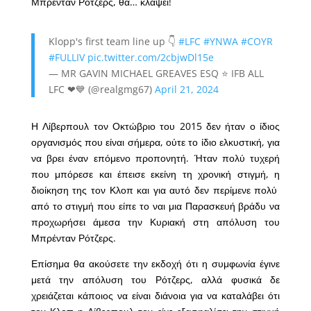
Μπρένταν Ροτζερς, θα… κλάψει!
Klopp's first team line up 👇
#LFC
#YNWA
#COYR
#FULLIV
pic.twitter.com/2cbjwDl15e
— MR GAVIN MICHAEL GREAVES ESQ ⭐ IFB ALL
LFC ❤💙 (@realgmg67)
April 21, 2024
Η Λίβερπουλ τον Οκτώβριο του 2015 δεν ήταν ο ίδιος
οργανισμός που είναι σήμερα, ούτε το ίδιο ελκυστική, για
να βρει έναν επόμενο προπονητή. Ήταν πολύ τυχερή
που μπόρεσε και έπεισε εκείνη τη χρονική στιγμή, η
διοίκηση της τον Κλοπ και για αυτό δεν περίμενε πολύ
από το στιγμή που είπε το ναι μια Παρασκευή βράδυ να
προχωρήσει άμεσα την Κυριακή στη απόλυση του
Μπρένταν Ρότζερς.
Επίσημα θα ακούσετε την εκδοχή ότι η συμφωνία έγινε
μετά την απόλυση του Ρότζερς, αλλά φυσικά δε
χρειάζεται κάποιος να είναι διάνοια για να καταλάβει ότι