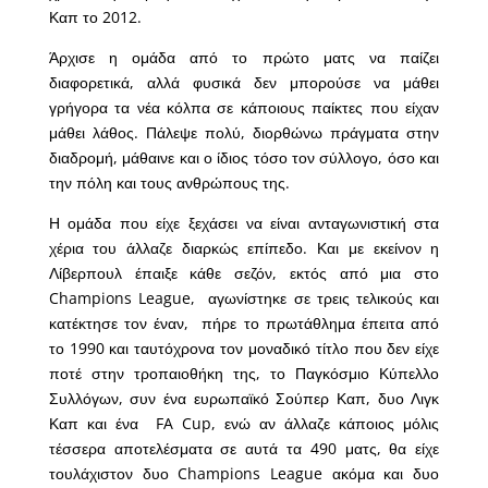
Καπ το 2012.
Άρχισε η ομάδα από το πρώτο ματς να παίζει
διαφορετικά, αλλά φυσικά δεν μπορούσε να μάθει
γρήγορα τα νέα κόλπα σε κάποιους παίκτες που είχαν
μάθει λάθος. Πάλεψε πολύ, διορθώνω πράγματα στην
διαδρομή, μάθαινε και ο ίδιος τόσο τον σύλλογο, όσο και
την πόλη και τους ανθρώπους της.
Η ομάδα που είχε ξεχάσει να είναι ανταγωνιστική στα
χέρια του άλλαζε διαρκώς επίπεδο. Και με εκείνον η
Λίβερπουλ έπαιξε κάθε σεζόν, εκτός από μια στο
Champions League, αγωνίστηκε σε τρεις τελικούς και
κατέκτησε τον έναν, πήρε το πρωτάθλημα έπειτα από
το 1990 και ταυτόχρονα τον μοναδικό τίτλο που δεν είχε
ποτέ στην τροπαιοθήκη της, το Παγκόσμιο Κύπελλο
Συλλόγων, συν ένα ευρωπαϊκό Σούπερ Καπ, δυο Λιγκ
Καπ και ένα FA Cup, ενώ αν άλλαζε κάποιος μόλις
τέσσερα αποτελέσματα σε αυτά τα 490 ματς, θα είχε
τουλάχιστον δυο Champions League ακόμα και δυο