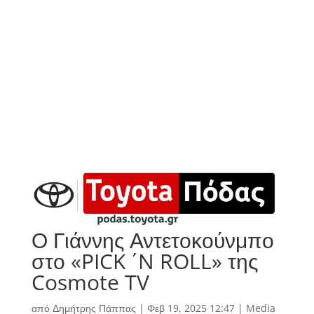
Ο Γιάννης Αντετοκούνμπο
στο «PICK ΄N ROLL» της
Cosmote TV
από
Δημήτρης Πάππας
|
Φεβ 19, 2025 12:47
|
Media