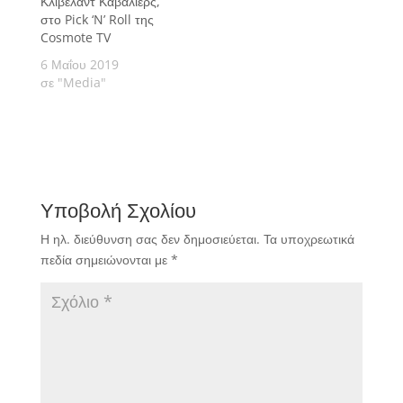
Κλίβελαντ Καβαλίερς,
στο Pick ‘N’ Roll της
Cosmote TV
6 Μαΐου 2019
σε "Media"
Υποβολή Σχολίου
Η ηλ. διεύθυνση σας δεν δημοσιεύεται.
Τα υποχρεωτικά
πεδία σημειώνονται με
*