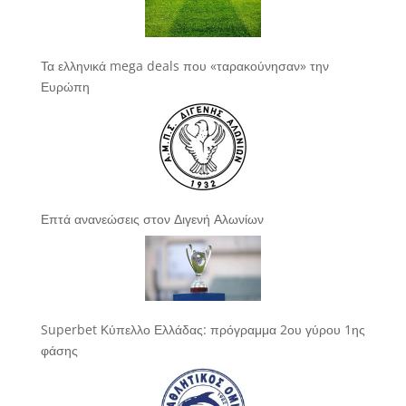
Τα ελληνικά mega deals που «ταρακούνησαν» την
Ευρώπη
Επτά ανανεώσεις στον Διγενή Αλωνίων
Superbet Κύπελλο Ελλάδας: πρόγραμμα 2ου γύρου 1ης
φάσης