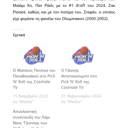
Μαϊάμι Χιτ, Πατ Ράιλι, με το #1 draft του 2024, Ζακ
Ρισασέ, καθώς και με τον πατέρα του, Στεφάν, ο οποίος
είχε φορέσει τη φανέλα του Ολυμπιακού (2000-2002).
Σχετικά
Ο Ματέους Πονίτκα του
O Γιάννης
Παναθηναϊκού στο Pick
Αντετοκούνμπο στο
‘N’ Roll της Cosmote
Pick ‘N’ Roll της
TV
Cosmote TV
15 Νοεμβρίου 2022
21 Φεβρουαρίου 2024
σε "Media"
σε "Media"
Αποκλειστική
συνέντευξη του Λάρι
Νανς Τζούνιορ των