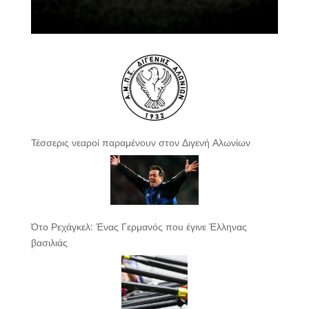
Τέσσερις νεαροί παραμένουν στον Διγενή Αλωνίων
Ότο Ρεχάγκελ: Ένας Γερμανός που έγινε Έλληνας
βασιλιάς