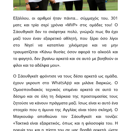
Εξάλλου, οι αριθμοί ήταν πάντα… σύμμαχός του, 301
ματς και τρία σερί χρόνια «ΜVP» στις ομάδες του! Ο
Σάουθγκεϊτ δεν το σκέφτηκε πολύ, γνώριζε πως θα έχει
μαζί τουν έναν εξαιρετικό αθλητή, που ξέρει όσο λίγοι
στο Νησί να καταπίνει χιλιόμετρα και να μην
τραυματίζεται «Κάνω θυσίες όσον αφορά το αλκοόλ και
το φαγητό, δεν βγαίνω αρκετά και σε αυτό με βοηθούν οι
φίλοι και τα αδέλφια μου».
Ο Σάουθγκεϊτ φρόντισε να τους δέσει αρκετά ως ομάδα,
έχουν γκρουπ στο WhatsApp και μιλάνε διαρκώς. Ο
Ομοσπονδιακός τεχνικός επιμένει αρκετά σε αυτό το
δέσιμο και σε όλη τη διάρκεια της προετοιμασίας τους
ζητούσε να κάνουν πράγματα μαζί. Ισως είναι κι αυτό ένα
στοιχείο που η άμυνα της Αγγλίας είναι τόσο σκληρή. Ο
Μαγκουάιρ αποθεώνει τον Σάουθγκεϊτ και τονίζει:
«Τακτικά είναι εξαιρετικός, όπως και η φιλοσοφία του. Η
ηρεμία του και η πίστη του σε μας βοηθά αρκετά, ώστε