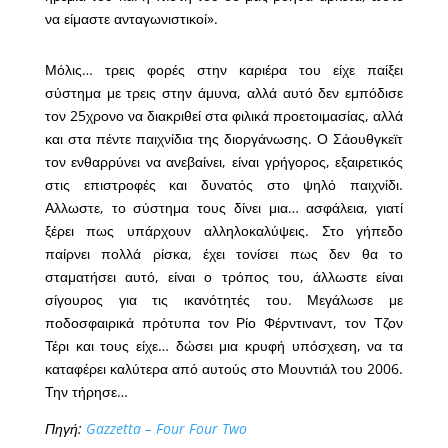
να είμαστε ανταγωνιστικοί».
Μόλις… τρεις φορές στην καριέρα του είχε παίξει
σύστημα με τρεις στην άμυνα, αλλά αυτό δεν εμπόδισε
τον 25χρονο να διακριθεί στα φιλικά προετοιμασίας, αλλά
και στα πέντε παιχνίδια της διοργάνωσης. Ο Σάουθγκεϊτ
τον ενθαρρύνει να ανεβαίνει, είναι γρήγορος, εξαιρετικός
στις επιστροφές και δυνατός στο ψηλό παιχνίδι.
Αλλωστε, το σύστημα τους δίνει μια… ασφάλεια, γιατί
ξέρει πως υπάρχουν αλληλοκαλύψεις. Στο γήπεδο
παίρνει πολλά ρίσκα, έχει τονίσει πως δεν θα το
σταματήσει αυτό, είναι ο τρόπος του, άλλωστε είναι
σίγουρος για τις ικανότητές του. Μεγάλωσε με
ποδοσφαιρικά πρότυπα τον Ρίο Φέρντιναντ, τον Τζον
Τέρι και τους είχε… δώσει μια κρυφή υπόσχεση, να τα
καταφέρει καλύτερα από αυτούς στο Μουντιάλ του 2006.
Την τήρησε…
Πηγή:
Gazzetta – Four Four Two