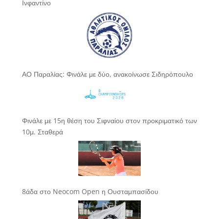
Ινφαντίνο
ΑΟ Παραλίας: Φινάλε με δύο, ανακοίνωσε Σιδηρόπουλο
Φινάλε με 15η θέση του Σιφναίου στον προκριματικό των
10μ. Σταθερά
8άδα στο Neocom Open η Ουσταμπασίδου