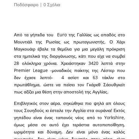
Ποδόσφαιρο
|
0 Σχόλια
Από τα γήπεδα του Euro της Γαλλίας ως οπαδός στο
Μουντιάλ της Ρωσίας ως πρωταγωνιστής. Ο Χάρι
Μαγκουάιρ έβαλε τα θεμέλια για μια μεγάλη πρόκριση
στα ημιτελικά της διοργάνωσης, κάτι που είχε να συμβεί
28 ολόκληρα χρόνια. Χρειάστηκαν 3420 λεπτά στην
Premier League -μοναδικός παίκτης της Λέστερ που
δεν έχασε λεπτό- 4 ασίστ και 63 τάκλιν στο
πρωτάθλημα, ώστε να πείσει τον Γκάρεθ Σάουθγκεϊτ
πως αξίζει μια θέση στην αποστολή της Αγγλίας.
Επιβλητικός στον αέρα, σηκώθηκε πιο ψηλά απ όλους
τους Σουηδούς κι έστειλε την Αγγλία στα ουράνια! Εκτός
γηπέδου είναι ένας ταπεινός νέος από το Yorkshire,
όμως μέσα σε αυτό έχει τεράστια αυτοπεποίθηση,
ωριμότητα και δύναμη. Δεν είναι μόνο ένας καλός
αμυντικός, δεν είναι μόνο δυνατός στον αέρα, είναι