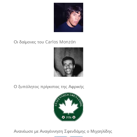
Οι δαίμονες του Carlos Monzón
Ο ξυπόλητος πρίγκιπας της Αφρικής
Ανανέωσε με Αναγέννηση Σφενδάμης ο Μιχαηλίδης