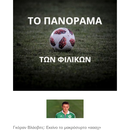
Γκόραν Βλάοβιτς: Εκείνο το μακρόσυρτο «αααχ»