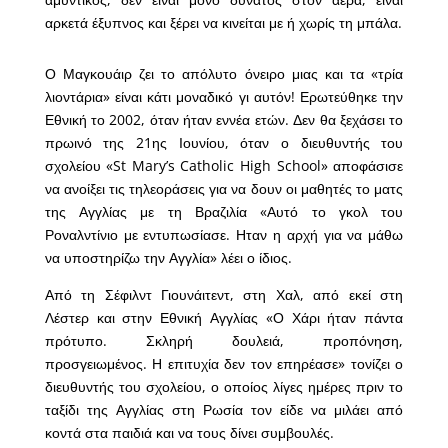
αρκετά έξυπνος και ξέρει να κινείται με ή χωρίς τη μπάλα.
Ο Μαγκουάιρ ζει το απόλυτο όνειρο μιας και τα «τρία
λιοντάρια» είναι κάτι μοναδικό γι αυτόν! Ερωτεύθηκε την
Εθνική το 2002, όταν ήταν εννέα ετών. Δεν θα ξεχάσει το
πρωινό της 21ης Ιουνίου, όταν ο διευθυντής του
σχολείου «St Mary’s Catholic High School» αποφάσισε
να ανοίξει τις τηλεοράσεις για να δουν οι μαθητές το ματς
της Αγγλίας με τη Βραζιλία «Αυτό το γκολ του
Ροναλντίνιο με εντυπωσίασε. Ηταν η αρχή για να μάθω
να υποστηρίζω την Αγγλία» λέει ο ίδιος.
Από τη Σέφιλντ Γιουνάιτεντ, στη Χαλ, από εκεί στη
Λέστερ και στην Εθνική Αγγλίας «Ο Χάρι ήταν πάντα
πρότυπο. Σκληρή δουλειά, προπόνηση,
προσγειωμένος. Η επιτυχία δεν τον επηρέασε» τονίζει ο
διευθυντής του σχολείου, ο οποίος λίγες ημέρες πριν το
ταξίδι της Αγγλίας στη Ρωσία τον είδε να μιλάει από
κοντά στα παιδιά και να τους δίνει συμβουλές.