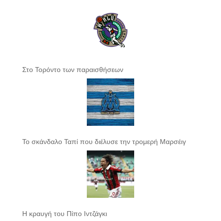
Στο Τορόντο των παραισθήσεων
Το σκάνδαλο Ταπί που διέλυσε την τρομερή Μαρσέιγ
Η κραυγή του Πίπο Ιντζάγκι