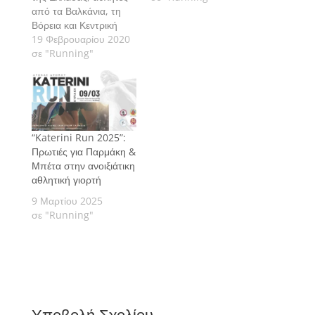
από τα Βαλκάνια, τη
Βόρεια και Κεντρική
Ευρώπη, δεκάδες
19 Φεβρουαρίου 2020
σύλλογοι και φορείς,
σε "Running"
εθελοντές, μουσικά
σχήματα, συμμετέχουν
στα αγωνίσματα
της11ης διοργάνωσης
Katerini Run, την
“Katerini Run 2025”:
Κυριακή 8 Μαρτίου με
Πρωτιές για Παρμάκη &
αφετηρία και
Μπέτα στην ανοιξιάτικη
τερματισμό την πλατεία
αθλητική γιορτή
Ελευθερίας.
9 Μαρτίου 2025
σε "Running"
Υποβολή Σχολίου