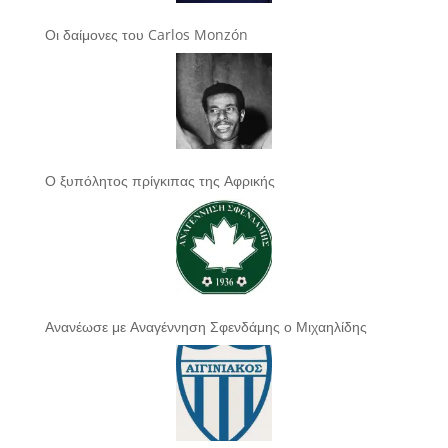
Οι δαίμονες του Carlos Monzón
Ο ξυπόλητος πρίγκιπας της Αφρικής
Ανανέωσε με Αναγέννηση Σφενδάμης ο Μιχαηλίδης