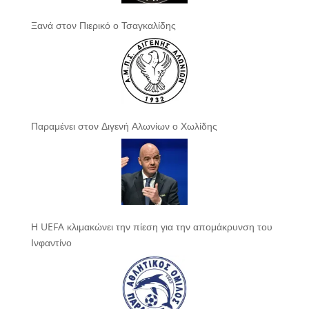
Ξανά στον Πιερικό ο Τσαγκαλίδης
Παραμένει στον Διγενή Αλωνίων ο Χωλίδης
Η UEFA κλιμακώνει την πίεση για την απομάκρυνση του
Ινφαντίνο