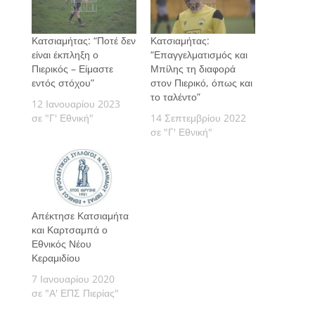
Κατσιαμήτας: “Ποτέ δεν
Κατσιαμήτας:
είναι έκπληξη ο
“Επαγγελματισμός και
Πιερικός – Είμαστε
Μπίλης τη διαφορά
εντός στόχου”
στον Πιερικό, όπως και
το ταλέντο”
12 Ιανουαρίου 2023
σε "Γ' Εθνική"
14 Σεπτεμβρίου 2022
σε "Γ' Εθνική"
Απέκτησε Κατσιαμήτα
και Καρτσαμπά ο
Εθνικός Νέου
Κεραμιδίου
7 Ιανουαρίου 2020
σε "Α' ΕΠΣ Πιερίας"