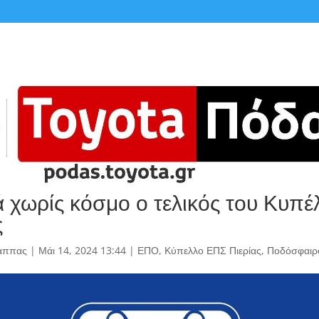
ά χωρίς κόσμο ο τελικός του Κυπέ
ς
άππας
|
Μάι 14, 2024 13:44
|
ΕΠΟ
,
Κύπελλο ΕΠΣ Πιερίας
,
Ποδόσφαιρ