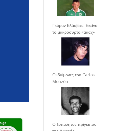
Γκόραν Βλάοβιτς: Εκείνο
το μακρόσυρτο «αααχ»
Οι δαίμονες του Carlos
Monzón
Ο ξυπόλητος πρίγκιπας
της Αφρικής