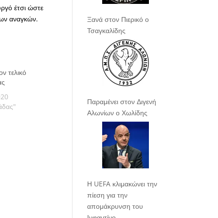
υργό έτσι ώστε
των αναγκών.
Ξανά στον Πιερικό ο
Τσαγκαλίδης
ον τελικό
ας
020
Παραμένει στον Διγενή
άδας"
Αλωνίων ο Χωλίδης
Η UEFA κλιμακώνει την
πίεση για την
απομάκρυνση του
Ινφαντίνο