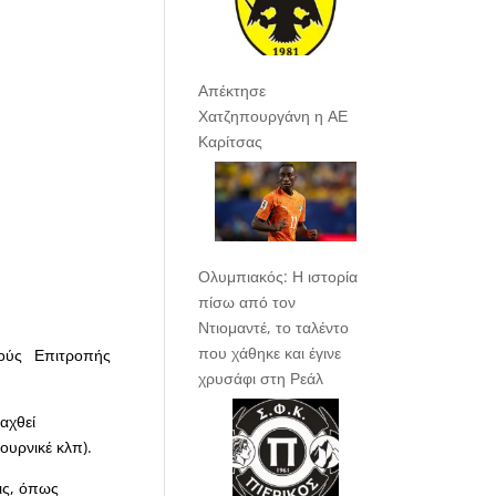
Απέκτησε
Χατζηπουργάνη η ΑΕ
Καρίτσας
Ολυμπιακός: Η ιστορία
πίσω από τον
Ντιομαντέ, το ταλέντο
που χάθηκε και έγινε
ούς Επιτροπής
χρυσάφι στη Ρεάλ
αχθεί
ουρνικέ κλπ).
ις, όπως