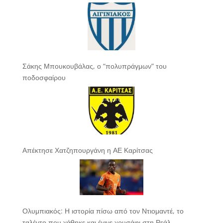
Σάκης Μπουκουβάλας, ο “πολυπράγμων” του
ποδοσφαίρου
Απέκτησε Χατζηπουργάνη η ΑΕ Καρίτσας
Ολυμπιακός: Η ιστορία πίσω από τον Ντιομαντέ, το
ταλέντο που χάθηκε και έγινε χρυσάφι στη Ρεάλ