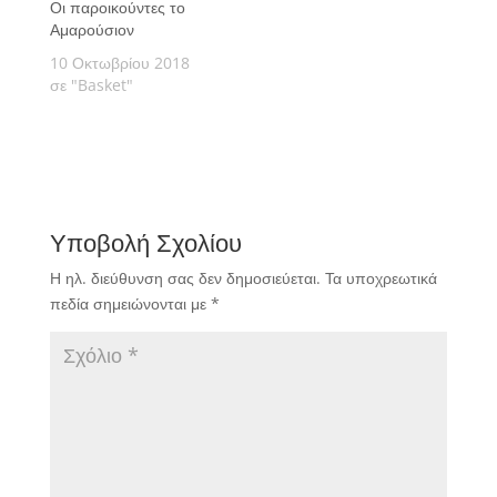
Οι παροικούντες το
της συνεργασίας
Αμαρούσιον
τους,όμως, τελικά ο
35χρονος σέντερ θα
10 Οκτωβρίου 2018
αγωνιστεί για τέταρτη
σε "Basket"
σερί σεζόν και έκτη
συνολικά στην καριέρα
με την «ομάδα του
τριφυλλιού» την
καινούργια αγωνιστική
χρονιά.
Υποβολή Σχολίου
Η ηλ. διεύθυνση σας δεν δημοσιεύεται.
Τα υποχρεωτικά
πεδία σημειώνονται με
*