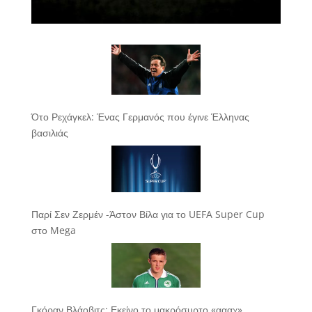
Ότο Ρεχάγκελ: Ένας Γερμανός που έγινε Έλληνας
βασιλιάς
Παρί Σεν Ζερμέν -Άστον Βίλα για το UEFA Super Cup
στο Mega
Γκόραν Βλάοβιτς: Εκείνο το μακρόσυρτο «αααχ»