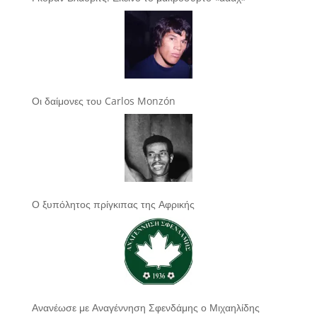
Οι δαίμονες του Carlos Monzón
Ο ξυπόλητος πρίγκιπας της Αφρικής
Ανανέωσε με Αναγέννηση Σφενδάμης ο Μιχαηλίδης