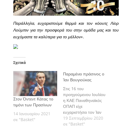
Παράλληλα, ευχαριστούμε θερμά και τον κόουτς Λίορ
Λούμπιν για την προσφορά του στην ομάδα μας και του
ευχόμαστε τα καλύτερα για το μέλλον»
.
Σχετικά
Παραμένει πράσινος ο
Ίαν Βουγιούκας
Στις 16 του
προηγούμενου Ιουλίου
Στον Όντεντ Κάτας το
η ΚΑΕ Παναθηναϊκός
τιμόνι των Πρασίνων
ΟΠΑΠ είχε
ευχαριστήσει τον Ίαν
14 Ιανουαρίου 2021
Βουγιούκα για την
19 Σεπτεμβρίου 2020
σε "Basket"
προσφορά του και είχε
σε "Basket"
ανακοινώσει το τέλος