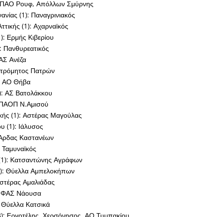
: ΠΑΟ Ρουφ, Απόλλων Σμύρνης
νίας (1): Παναγρινιακός
ττικής (1): Αχαρναϊκός
): Ερμής Κιβερίου
: Πανθυρεατικός
ΑΣ Ανέζα
 Ατρόμητος Πατρών
): ΑΟ Θήβα
): ΑΣ Βατολάκκου
 ΠΑΟΠ Ν.Αμισού
κής (1): Αστέρας Μαγούλας
 (1): Ιάλυσος
 Άρδας Καστανέων
: Ταμυναϊκός
(1): Κατσαντώνης Αγράφων
): Θύελλα Αμπελοκήπων
Αστέρας Αμαλιάδας
: ΦΑΣ Νάουσα
 Θύελλα Κατσικά
3): Εργοτέλης, Χερσόνησος, ΑΟ Τυμπακίου