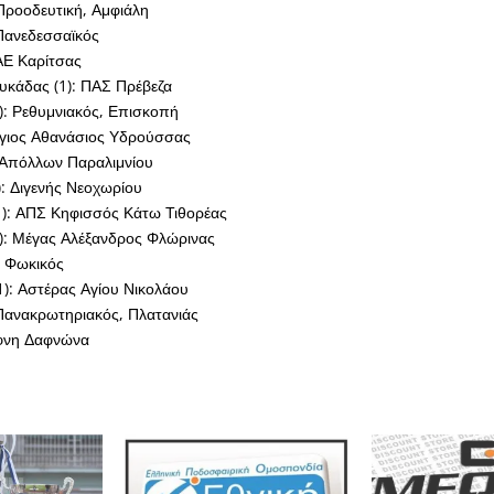
 Προοδευτική, Αμφιάλη
Πανεδεσσαϊκός
 ΑΕ Καρίτσας
υκάδας (1): ΠΑΣ Πρέβεζα
): Ρεθυμνιακός, Επισκοπή
Άγιος Αθανάσιος Υδρούσσας
 Απόλλων Παραλιμνίου
: Διγενής Νεοχωρίου
1): ΑΠΣ Κηφισσός Κάτω Τιθορέας
): Μέγας Αλέξανδρος Φλώρινας
: Φωκικός
1): Αστέρας Αγίου Νικολάου
Πανακρωτηριακός, Πλατανιάς
άφνη Δαφνώνα