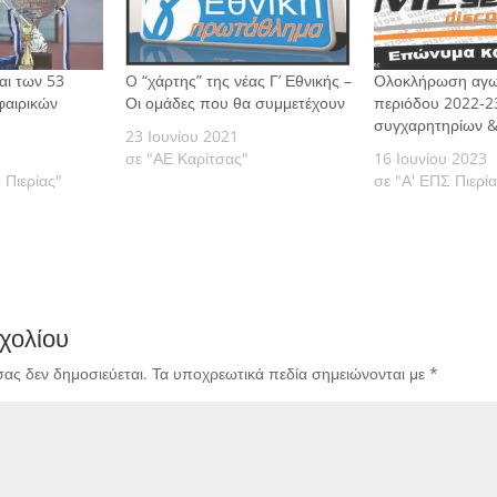
αι των 53
O “χάρτης” της νέας Γ’ Εθνικής –
Ολοκλήρωση αγω
αιρικών
Οι ομάδες που θα συμμετέχουν
περιόδου 2022-2
συγχαρητηρίων &
23 Ιουνίου 2021
σε "ΑΕ Καρίτσας"
16 Ιουνίου 2023
 Πιερίας"
σε "Α' ΕΠΣ Πιερί
χολίου
σας δεν δημοσιεύεται.
Τα υποχρεωτικά πεδία σημειώνονται με
*