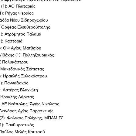
(1): ΑΟ Πλαταριάς
): Ρήγας Φεραίος
 Δόξα Νέου Σιδηροχωρίου
: Ορφέας Ελευθερούπολης
1): Ατρόμητος Παλαμά
): Καστοριά
): ΟΦ Αγίου Ματθαίου
Ιθάκης (1): Παλληξουριακός
ΑΕ Πολυκάστρου
 Μακεδονικός Σιάτιστας
1): Ηρακλής Ξυλοκάστρου
): Πανναξιακός
: Αστέρας Βλαχιώτη
: Ηρακλής Λάρισας
: ΑΕ Νεάπολης, Άγιος Νικόλαος
 Διαγόρας Αγίας Παρασκευής
(2): Φοίνικας Πολίχνης, ΜΠΑΜ FC
1): Πανθυρεατικός
 Παύλος Μελάς Κουτσού