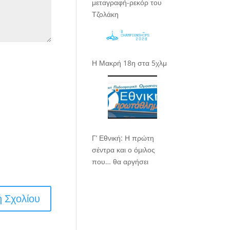
μεταγραφή-ρεκόρ του
Τζολάκη
Η Μακρή 18η στα 5χλμ
Γ’ Εθνική: Η πρώτη
σέντρα και ο όμιλος
που… θα αργήσει