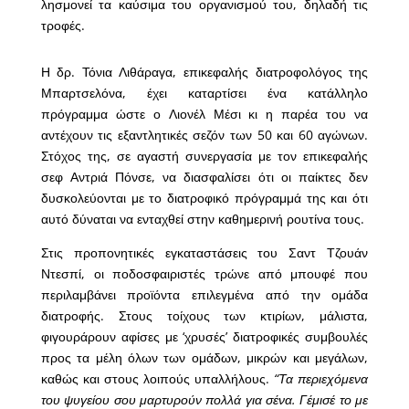
λησμονεί τα καύσιμα του οργανισμού του, δηλαδή τις
τροφές.
Η δρ. Τόνια Λιθάραγα, επικεφαλής διατροφολόγος της
Μπαρτσελόνα, έχει καταρτίσει ένα κατάλληλο
πρόγραμμα ώστε ο Λιονέλ Μέσι κι η παρέα του να
αντέχουν τις εξαντλητικές σεζόν των 50 και 60 αγώνων.
Στόχος της, σε αγαστή συνεργασία με τον επικεφαλής
σεφ Αντριά Πόνσε, να διασφαλίσει ότι οι παίκτες δεν
δυσκολεύονται με το διατροφικό πρόγραμμά της και ότι
αυτό δύναται να ενταχθεί στην καθημερινή ρουτίνα τους.
Στις προπονητικές εγκαταστάσεις του Σαντ Τζουάν
Ντεσπί, οι ποδοσφαιριστές τρώνε από μπουφέ που
περιλαμβάνει προϊόντα επιλεγμένα από την ομάδα
διατροφής. Στους τοίχους των κτιρίων, μάλιστα,
φιγουράρουν αφίσες με ‘χρυσές’ διατροφικές συμβουλές
προς τα μέλη όλων των ομάδων, μικρών και μεγάλων,
καθώς και στους λοιπούς υπαλλήλους.
“Τα περιεχόμενα
του ψυγείου σου μαρτυρούν πολλά για σένα. Γέμισέ το με