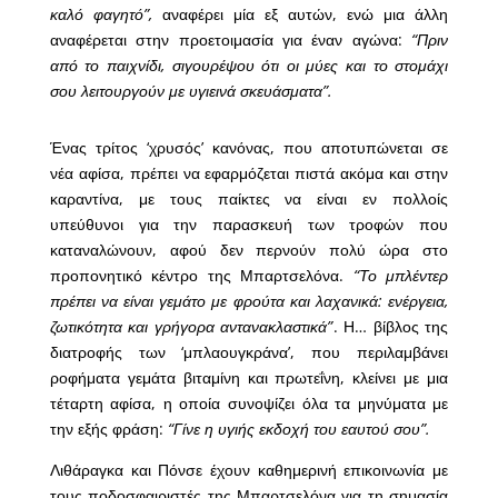
καλό φαγητό”,
αναφέρει μία εξ αυτών, ενώ μια άλλη
αναφέρεται στην προετοιμασία για έναν αγώνα:
“Πριν
από το παιχνίδι, σιγουρέψου ότι οι μύες και το στομάχι
σου λειτουργούν με υγιεινά σκευάσματα”.
Ένας τρίτος ‘χρυσός’ κανόνας, που αποτυπώνεται σε
νέα αφίσα, πρέπει να εφαρμόζεται πιστά ακόμα και στην
καραντίνα, με τους παίκτες να είναι εν πολλοίς
υπεύθυνοι για την παρασκευή των τροφών που
καταναλώνουν, αφού δεν περνούν πολύ ώρα στο
προπονητικό κέντρο της Μπαρτσελόνα.
“Το μπλέντερ
πρέπει να είναι γεμάτο με φρούτα και λαχανικά: ενέργεια,
ζωτικότητα και γρήγορα αντανακλαστικά”
. Η… βίβλος της
διατροφής των ‘μπλαουγκράνα’, που περιλαμβάνει
ροφήματα γεμάτα βιταμίνη και πρωτεΐνη, κλείνει με μια
τέταρτη αφίσα, η οποία συνοψίζει όλα τα μηνύματα με
την εξής φράση:
“Γίνε η υγιής εκδοχή του εαυτού σου”.
Λιθάραγκα και Πόνσε έχουν καθημερινή επικοινωνία με
τους ποδοσφαιριστές της Μπαρτσελόνα για τη σημασία