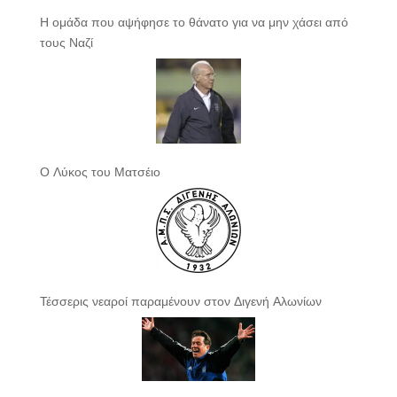
Η ομάδα που αψήφησε το θάνατο για να μην χάσει από
τους Ναζί
Ο Λύκος του Ματσέιο
Τέσσερις νεαροί παραμένουν στον Διγενή Αλωνίων