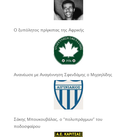
Ο ξυπόλητος πρίγκιπας της Αφρικής
Ανανέωσε με Αναγέννηση Σφενδάμης ο Μιχαηλίδης
Σάκης Μπουκουβάλας, ο “πολυπράγμων” του
ποδοσφαίρου