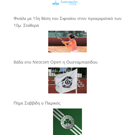
Φινάλε με 15η θέση του Σιφναίου στον προκριματικό των
10μ. Σταθερά
8άδα στο Neocom Open η Ουσταμπασίδου
Πήρε Σαββίδη ο Πιερικός