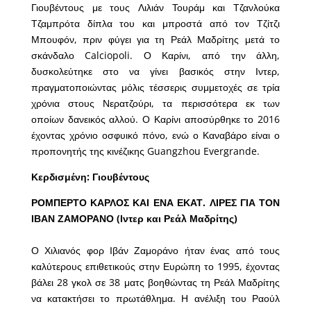
Γιουβέντους με τους Λιλιάν Τουράμ και Τζανλούκα
Τζαμπρότα δίπλα του και μπροστά από τον Τζίτζι
Μπουφόν, πριν φύγει για τη Ρεάλ Μαδρίτης μετά το
σκάνδαλο Calciopoli. Ο Καρίνι, από την άλλη,
δυσκολεύτηκε στο να γίνει βασικός στην Ιντερ,
πραγματοποιώντας μόλις τέσσερις συμμετοχές σε τρία
χρόνια στους Νερατζούρι, τα περισσότερα εκ των
οποίων δανεικός αλλού. Ο Καρίνι αποσύρθηκε το 2016
έχοντας χρόνιο οσφυικό πόνο, ενώ ο Καναβάρο είναι ο
προπονητής της κινέζικης Guangzhou Evergrande.
Κερδισμένη: Γιουβέντους
ΡΟΜΠΕΡΤΟ ΚΑΡΛΟΣ ΚΑΙ ΕΝΑ ΕΚΑΤ. ΛΙΡΕΣ ΓΙΑ ΤΟΝ
ΙΒΑΝ ΖΑΜΟΡΑΝΟ (Ιντερ και Ρεάλ Μαδρίτης)
Ο Χιλιανός φορ Ιβάν Ζαμοράνο ήταν ένας από τους
καλύτερους επιθετικούς στην Ευρώπη το 1995, έχοντας
βάλει 28 γκολ σε 38 ματς βοηθώντας τη Ρεάλ Μαδρίτης
να κατακτήσει το πρωτάθλημα. Η ανέλιξη του Ραούλ