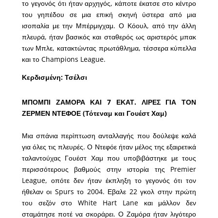
το γεγονός ότι ήταν αρχηγός, κάποτε έκατσε στο κέντρο
του γηπέδου σε μια επική σκηνή ύστερα από μια
ισοπαλία με την Μπέρμιγχαμ. Ο Κόουλ, από την άλλη
πλευρά, ήταν βασικός και σταθερός ως αριστερός μπακ
των Μπλε, κατακτώντας πρωτάθλημα, τέσσερα κύπελλα
και το Champions League.
Κερδισμένη: Τσέλσι
ΜΠΟΜΠΙ ΖΑΜΟΡΑ ΚΑΙ 7 ΕΚΑΤ. ΛΙΡΕΣ ΓΙΑ ΤΟΝ
ΖΕΡΜΕΝ ΝΤΕΦΟΕ (Τότεναμ και Γουέστ Χαμ)
Μια σπάνια περίπτωση ανταλλαγής που δούλεψε καλά
για όλες τις πλευρές. Ο Ντεφόε ήταν μέλος της εξαιρετικά
ταλαντούχας Γουέστ Χαμ που υποβιβάστηκε με τους
περισσότερους βαθμούς στην ιστορία της Premier
League, οπότε δεν ήταν έκπληξη το γεγονός ότι τον
ήθελαν οι Spurs το 2004. Εβαλε 22 γκολ στην πρώτη
του σεζόν στο White Hart Lane και μάλλον δεν
σταμάτησε ποτέ να σκοράρει. Ο Ζαμόρα ήταν λιγότερο