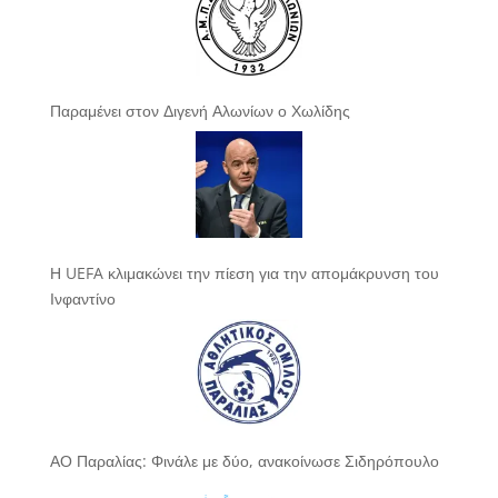
Παραμένει στον Διγενή Αλωνίων ο Χωλίδης
Η UEFA κλιμακώνει την πίεση για την απομάκρυνση του
Ινφαντίνο
ΑΟ Παραλίας: Φινάλε με δύο, ανακοίνωσε Σιδηρόπουλο