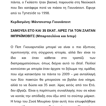
πάντα, ο Γκιλέσπι ήταν βασική παρουσία στη Νιούκασλ
που δεν κατάφερε ποτέ να πιάσει τη Γιουνάιτεντ. Εφυγε
από το Tyneside το 1998.
Κερδισμένη: Μάντσεστερ Γιουνάιτεντ
ΣΑΜΟΥΕΛ ΕΤΟ ΚΑΙ 35 ΕΚΑΤ. ΛΙΡΕΣ ΓΙΑ ΤΟΝ ΖΛΑΤΑΝ
ΙΜΠΡΑΪΜΟΒΙΤΣ (Μπαρτσελόνα και Ιντερ)
Ο Πεπ Γκουαρντιόλα μπορεί να είναι ο πιο έξυπνος
προπονητής στη σύγχρονη ιστορία, αλλά δεν είναι το
ίδιο και όταν κάθεται στο τραπέζι των
διαπραγματεύσεων, όπως δείχνει αυτό το deal. Πολλοί
κοιτούσαν με απορία όταν άρχισε το ξήλωμα της ομάδας
που είχε κατακτήσει τα πάντα το 2009 – μια ανταλλαγή
των δύο παικτών θα μπορούσε να βγάλει ένα νόημα,
αλλά το να δώσει και 35 εκατ. λίρες εκτός από τον Ετό,
δεν έβγαζε. Είναι η περίπτωση συναλλαγής που σε κάνει
να κοιτάς την απόδειξη σου έξω από το σούπερ μάρκετ.
Η Ιντερ του Ζοσέ Μουρίνιο ήταν αυτή που επωφελήθηκε