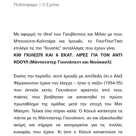
Ποδόσφαιρο
|
0 Σχόλια
Με αφορμή το deal των Γιουβέντους και Μίλαν με τους
Μπονούτσι-Καλντάρα και Ιγουαΐν, το FourFourTwo
επιλέγει τις πιο “δυνατές” ανταλλαγές που έχουν γίνει.
ΚΙΘ ΓΚΙΛΕΣΠΙ ΚΑΙ 6 ΕΚΑΤ. ΛΙΡΕΣ ΓΙΑ ΤΟΝ ΑΝΤΙ
ΚΟΟΥΛ (Μάντσεστερ Γιουνάιτεντ και Νιούκασλ)
Εκείνη την περίοδο, αυτό έμοιαζε με απόδειξη ότι ο Αλεξ
Φέργκιουσον έχανε τον έλεγχο – ήταν η σεζόν (1994-95)
που έστειλε εκτός Γιουνάιτεντ αρκετούς από τους
παίκτες που βοήθησαν να κατακτηθεί το πρώτο
πρωτάθλημα της ομάδας μετά την εποχή του Ματ
Μάσμπι. Τελικά όλα πήγαν καλά: Ο Κόουλ κατέκτησε τα
πάντα με τη Μάντσεστερ Γιουνάιτεντ, αν και εξακολουθεί
ακόμη και σήμερα να κατηγορείται για τις πολλές
ευκαιρίες που έχανε. Κι όσο ο Κόουλ κατακτούσε τα