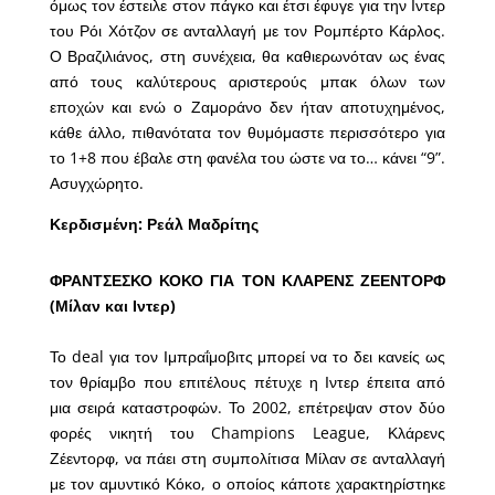
όμως τον έστειλε στον πάγκο και έτσι έφυγε για την Ιντερ
του Ρόι Χότζον σε ανταλλαγή με τον Ρομπέρτο Κάρλος.
Ο Βραζιλιάνος, στη συνέχεια, θα καθιερωνόταν ως ένας
από τους καλύτερους αριστερούς μπακ όλων των
εποχών και ενώ ο Ζαμοράνο δεν ήταν αποτυχημένος,
κάθε άλλο, πιθανότατα τον θυμόμαστε περισσότερο για
το 1+8 που έβαλε στη φανέλα του ώστε να το… κάνει “9”.
Ασυγχώρητο.
Κερδισμένη: Ρεάλ Μαδρίτης
ΦΡΑΝΤΣΕΣΚΟ ΚΟΚΟ ΓΙΑ ΤΟΝ ΚΛΑΡΕΝΣ ΖΕΕΝΤΟΡΦ
(Μίλαν και Ιντερ)
Το deal για τον Ιμπραΐμοβιτς μπορεί να το δει κανείς ως
τον θρίαμβο που επιτέλους πέτυχε η Ιντερ έπειτα από
μια σειρά καταστροφών. Το 2002, επέτρεψαν στον δύο
φορές νικητή του Champions League, Κλάρενς
Ζέεντορφ, να πάει στη συμπολίτισα Μίλαν σε ανταλλαγή
με τον αμυντικό Κόκο, ο οποίος κάποτε χαρακτηρίστηκε