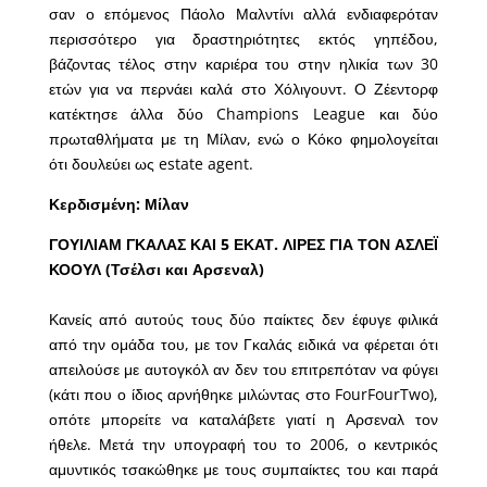
σαν ο επόμενος Πάολο Μαλντίνι αλλά ενδιαφερόταν
περισσότερο για δραστηριότητες εκτός γηπέδου,
βάζοντας τέλος στην καριέρα του στην ηλικία των 30
ετών για να περνάει καλά στο Χόλιγουντ. Ο Ζέεντορφ
κατέκτησε άλλα δύο Champions League και δύο
πρωταθλήματα με τη Μίλαν, ενώ ο Κόκο φημολογείται
ότι δουλεύει ως estate agent.
Κερδισμένη: Μίλαν
ΓΟΥΙΛΙΑΜ ΓΚΑΛΑΣ ΚΑΙ 5 ΕΚΑΤ. ΛΙΡΕΣ ΓΙΑ ΤΟΝ ΑΣΛΕΪ
ΚΟΟΥΛ (Τσέλσι και Αρσεναλ)
Κανείς από αυτούς τους δύο παίκτες δεν έφυγε φιλικά
από την ομάδα του, με τον Γκαλάς ειδικά να φέρεται ότι
απειλούσε με αυτογκόλ αν δεν του επιτρεπόταν να φύγει
(κάτι που ο ίδιος αρνήθηκε μιλώντας στο FourFourTwo),
οπότε μπορείτε να καταλάβετε γιατί η Αρσεναλ τον
ήθελε. Μετά την υπογραφή του το 2006, ο κεντρικός
αμυντικός τσακώθηκε με τους συμπαίκτες του και παρά