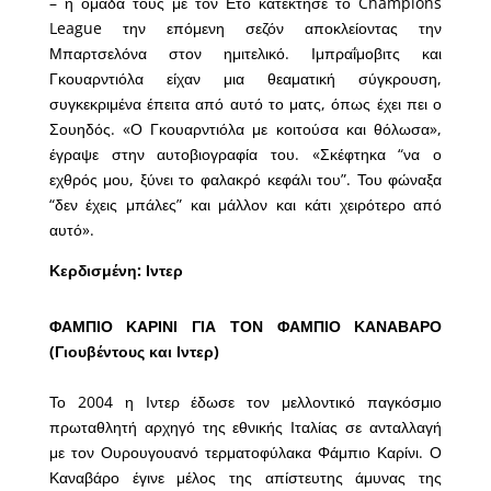
– η ομάδα τους με τον Ετό κατέκτησε το Champions
League την επόμενη σεζόν αποκλείοντας την
Μπαρτσελόνα στον ημιτελικό. Ιμπραΐμοβιτς και
Γκουαρντιόλα είχαν μια θεαματική σύγκρουση,
συγκεκριμένα έπειτα από αυτό το ματς, όπως έχει πει ο
Σουηδός. «Ο Γκουαρντιόλα με κοιτούσα και θόλωσα»,
έγραψε στην αυτοβιογραφία του. «Σκέφτηκα “να ο
εχθρός μου, ξύνει το φαλακρό κεφάλι του”. Του φώναξα
“δεν έχεις μπάλες” και μάλλον και κάτι χειρότερο από
αυτό».
Κερδισμένη: Ιντερ
ΦΑΜΠΙΟ ΚΑΡΙΝΙ ΓΙΑ ΤΟΝ ΦΑΜΠΙΟ ΚΑΝΑΒΑΡΟ
(Γιουβέντους και Ιντερ)
Το 2004 η Ιντερ έδωσε τον μελλοντικό παγκόσμιο
πρωταθλητή αρχηγό της εθνικής Ιταλίας σε ανταλλαγή
με τον Ουρουγουανό τερματοφύλακα Φάμπιο Καρίνι. Ο
Καναβάρο έγινε μέλος της απίστευτης άμυνας της