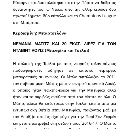
Ράικαρντ και δυσκολεύτηκε και στην Πόρτο να δείξει τις
δυνατότητες του. Ο Ντέκο, από την άλλη, κέρδισε δύο
πρωταθλήματα, δύο κύπελλα και το Champions League
στη Μπάρτσα.
Κερδισμένη: Μπαρτσελόνα
ΝΕΜΑΝΙΑ ΜΑΤΙΤΣ ΚΑΙ 20 ΕΚΑΤ. ΛΙΡΕΣ ΓΙΑ ΤΟΝ
ΝΤΑΒΙΝΤ ΛΟΥΙΖ (Μπενφίκα και Τσέλσι)
Η πολιτική της Τσέλσι με τους νεαρούς ταλαντούχους
ποδοσφαιριστές οδήγησε σε κάποιες περίεργες
μεταγραφικές συμφωνίες. Οι Μπλε αντάλλαξαν το 2011
τον σοβαρό μέσο Μάτιτς με τον κεντρικό αμυντικό Λουίζ,
ο οποίος ήταν παίκτης-κλειδί για την Μπενφίκα αλλά
ήταν και το ακριβώς αντίθετο από τον Μάτιτς σε όλα. Ο
Μάτιτς τελικά θα επέστρεφε στην Τσέλσι έπειτα από μια
εντυπωσιακή θητεία στην Μπενφίκα, παίζοντας μαζί με
τον Λουίζ (ο οποίος είχε φύγει για την Παρί Σεν Ζερμέν
και μετά επέστρεψε) στη σεζόν-τίτλου 2016-17. Ο Μάτιτς