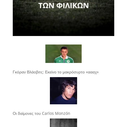
Γκόραν Βλάοβιτς: Εκείνο το μακρόσυρτο «αααχ»
Οι δαίμονες του Carlos Monzón