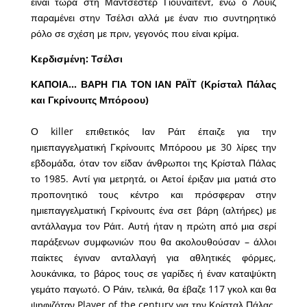
είναι τώρα στη Μάντσεστερ Γιουνάιτεντ, ενώ ο Λουίζ
παραμένει στην Τσέλσι αλλά με έναν πιο συντηρητικό
ρόλο σε σχέση με πριν, γεγονός που είναι κρίμα.
Κερδισμένη: Τσέλσι
ΚΑΠΟΙΑ… ΒΑΡΗ ΓΙΑ ΤΟΝ ΙΑΝ ΡΑΪΤ (Κρίσταλ Πάλας
και Γκρίνουιτς Μπόροου)
Ο killer επιθετικός Ιαν Ράιτ έπαιζε για την
ημιεπαγγελματική Γκρίνουιτς Μπόροου με 30 λίρες την
εβδομάδα, όταν τον είδαν άνθρωποι της Κρίσταλ Πάλας
το 1985. Αντί για μετρητά, οι Αετοί έριξαν μια ματιά στο
προπονητικό τους κέντρο και πρόσφεραν στην
ημιεπαγγελματική Γκρίνουιτς ένα σετ βάρη (αλτήρες) με
αντάλλαγμα τον Ράιτ. Αυτή ήταν η πρώτη από μια σερί
παράξενων συμφωνιών που θα ακολουθούσαν – άλλοι
παίκτες έγιναν ανταλλαγή για αθλητικές φόρμες,
λουκάνικα, το βάρος τους σε γαρίδες ή έναν καταψύκτη
γεμάτο παγωτό. Ο Ράιν, τελικά, θα έβαζε 117 γκολ και θα
ψηφιζόταν Player of the century για την Κρίσταλ Πάλας.