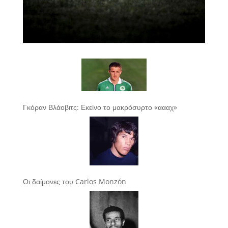
Γκόραν Βλάοβιτς: Εκείνο το μακρόσυρτο «αααχ»
Οι δαίμονες του Carlos Monzón