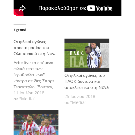
Σχετικά
Οι φιλικοί αγώνες
προετοιμασίας του
Ολυμπιακού στη Nova
Δείτε live τα επόμενα
φιλικά τεστ των
"ερυθρόλευκων"
Οι φιλικοί αγώνες του
κόντρα σε Θες Σπορτ
ΠΑΟΚ ζωντανά και
Τεσεντερλο, Έουπεν,
αποκλειστικά στη Nova
Σεντ Τρούιντεν, Γκενκ,
11 Ιουλίου 2018
25 Ιουνίου 2018
Αϊντχόφεν και Γκεζτέπε.
σε "Media"
σε "Media"