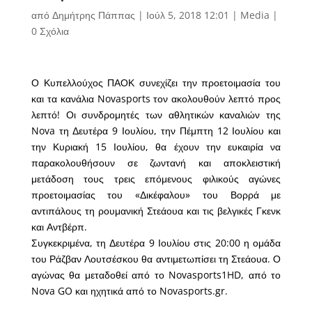
από
Δημήτρης Πάππας
|
Ιούλ 5, 2018 12:01
|
Media
|
0 Σχόλια
Ο Κυπελλούχος ΠΑΟΚ συνεχίζει την προετοιμασία του
και τα κανάλια Novasports τον ακολουθούν λεπτό προς
λεπτό! Οι συνδρομητές των αθλητικών καναλιών της
Nova τη Δευτέρα 9 Ιουλίου, την Πέμπτη 12 Ιουλίου και
την Κυριακή 15 Ιουλίου, θα έχουν την ευκαιρία να
παρακολουθήσουν σε ζωντανή και αποκλειστική
μετάδοση τους τρεις επόμενους φιλικούς αγώνες
προετοιμασίας του «Δικέφαλου» του Βορρά με
αντιπάλους τη ρουμανική Στεάουα και τις βελγικές Γκενκ
και Αντβέρπ.
Συγκεκριμένα, τη Δευτέρα 9 Ιουλίου στις 20:00 η ομάδα
του Ράζβαν Λουτσέσκου θα αντιμετωπίσει τη Στεάουα. Ο
αγώνας θα μεταδοθεί από το Novasports1HD, από το
Nova GO και ηχητικά από το Novasports.gr.