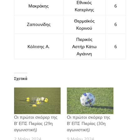
Εθνικός
Μακράκης
6
Κατερίνης
Θερμαϊκός
Ζαπουνίδης
6
Κορινού
Πιερικός
Κόλτσης Α.
Αστήρ Κάτω
6
Αγιάννη
Σχετικά
Οι πρώτοι σκόρερ της
Οι πρώτοι σκόρερ της
Β’ ΕΠΣ Πιερίας (29η
Β’ ΕΠΣ Πιερίας (30η
αγωνιστική)
αγωνιστική)
2 Μαΐου 2024
9 Μαΐου 2024