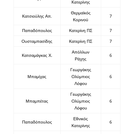
Κατερίνης
Θερμαϊκός
Κατσιούλης Απ.
7
Κορινού
Παπαδόπουλος
Κατερίνη ΠΣ
7
Ουσταμπασίδης
Κατερίνη ΠΣ
7
Απόλλων
Κατσαμάγκας Χ.
6
Ράχης
Γεωργάκης
Μπαμίχας
Ολύμπιος
6
Λόφου
Γεωργάκης
Μπαμπέτας
Ολύμπιος
6
Λόφου
Εθνικός
Παπαδόπουλος
6
Κατερίνης