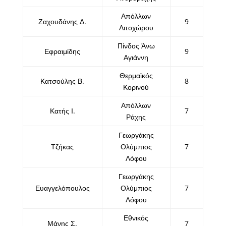
Απόλλων
Ζαχουδάνης Δ.
9
Λιτοχώρου
Πίνδος Άνω
Εφραιμίδης
9
Αγιάννη
Θερμαϊκός
Κατσούλης Β.
8
Κορινού
Απόλλων
Κατής Ι.
7
Ράχης
Γεωργάκης
Τζήκας
Ολύμπιος
7
Λόφου
Γεωργάκης
Ευαγγελόπουλος
Ολύμπιος
7
Λόφου
Εθνικός
Μάνης Σ.
7