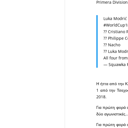
Primera Division
Luka Modrić 
#WorldCup1
?? Cristiano
?? Philippe 
?? Nacho
?? Luka Modr
All four fro
— Squawka F
Η ήττα από την Κ
1 από την Τσεχο
2018.
Για πρώτη φορά α
δύο αγωνιστικές
Για πρώτη φορά στ