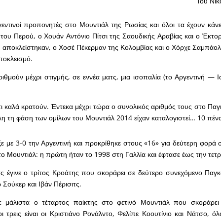
Του Νίκ
ργεντινοί προπονητές στο Μουντιάλ της Ρωσίας και όλοι τα έχουν κάν
του Περού, ο Χουάν Αντόνιο Πίτσι της Σαουδικής Αραβίας και ο Έκτ
 αποκλείστηκαν, ο Χοσέ Πέκερμαν της Κολομβίας και ο Χόρχε Σαμπάολι
ποκλεισμό.
ριθμούν μέχρι στιγμής, σε εννέα ματς, μια ισοπαλία (το Αργεντινή — Ι
τι καλά κρατούν. Έντεκα μέχρι τώρα ο συνολικός αριθμός τους στο Πα
λη τη φάση των ομίλων του Μουντιάλ 2014 είχαν καταλογιστεί… 10 πένα
ε με 3-0 την Αργεντινή και προκρίθηκε στους «16» για δεύτερη φορά σ
ο Μουντιάλ: η πρώτη ήταν το 1998 στη Γαλλία και έφτασε έως την τετ
ς έγινε ο τρίτος Κροάτης που σκοράρει σε δεύτερο συνεχόμενο Παγ
 Σούκερ και Ιβάν Πέρισιτς.
ε μάλιστα ο τέταρτος παίκτης στο φετινό Μουντιάλ που σκοράρει
οι τρεις είναι οι Κριστιάνο Ρονάλντο, Φελίπε Κοουτίνιο και Νάτσο, ό