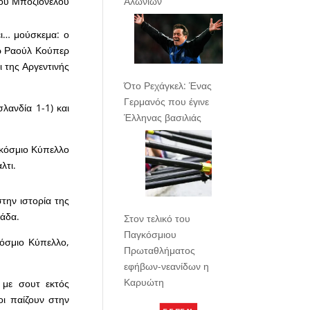
Αλωνίων
ου Μποζιονέλου
ει… μούσκεμα: ο
ορ Ραούλ Κούπερ
 της Αργεντινής
Ότο Ρεχάγκελ: Ένας
Γερμανός που έγινε
σλανδία 1-1) και
Έλληνας βασιλιάς
γκόσμιο Κύπελλο
λτι.
την ιστορία της
ράδα.
Στον τελικό του
Παγκόσμιου
κόσμιο Κύπελλο,
Πρωταθλήματος
εφήβων-νεανίδων η
Καρυώτη
 με σουτ εκτός
λοι παίζουν στην