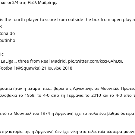
 και οι 3/4 στη Ρεάλ Μαδρίτης.
is the fourth player to score from outside the box from open play a
8
 Ronaldo
Coutinho
ić
m LaLiga… three from Real Madrid.
pic.twitter.com/kccF6AhDxL
ootball (@Squawka)
21 Ιουνίου 2018
ροατία ήταν η τέταρτη πιο… βαριά της Αργεντινής σε Μουντιάλ. Πρώτες
σλοβακία το 1958, το 4-0 από τη Γερμανία το 2010 και το 4-0 από 
πό το Μουντιάλ του 1974 η Αργεντινή έχει το πολύ ένα βαθμό ύστερα
…
ην ιστορία της η Αργεντινή δεν έχει νίκη στα τελευταία τέσσερα μουντι