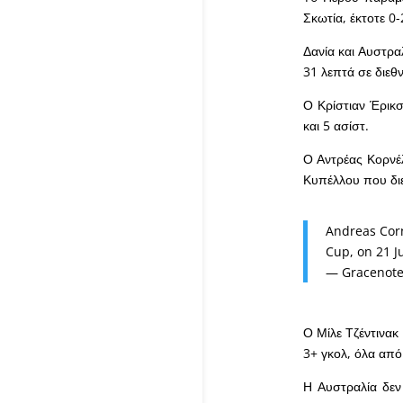
Σκωτία, έκτοτε 0
Δανία και Αυστρα
31 λεπτά σε διεθν
Ο Κρίστιαν Έρικσε
και 5 ασίστ.
Ο Αντρέας Κορνέλ
Κυπέλλου που διεξ
Andreas Corn
Cup, on 21 J
— Gracenote
Ο Μίλε Τζέντινακ
3+ γκολ, όλα απ
Η Αυστραλία δεν