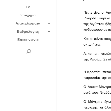
TV
Πέντε είναι οι Α
Στοίχημα
Ρικάρδο Γκαρέκα 
Αποτελέσματα
της Αιγύπτου ήδη
κινδυνεύουν με α
Βαθμολογίες
Και οι πέντε απα
Επικοινωνία
οκτώ ήττες!
Α, και τα… πέναλ
της Ρωσίας. Σε ό
Η Κροατία υπέταξ
παρουσίας της στ
Ο Λούκα Μόντριτ
μετά τους Νταβόρ
Ο Μόντριτς έγιν
περιοχής: οι άλλ