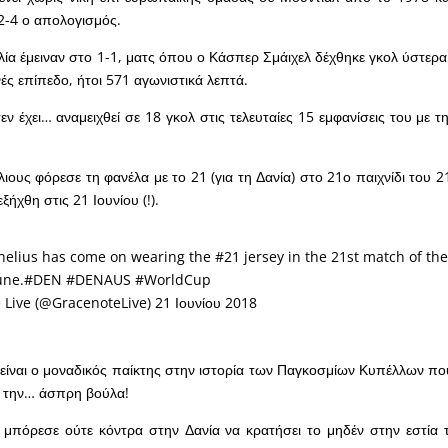
-2-4 ο απολογισμός.
λία έμειναν στο 1-1, ματς όπου ο Κάσπερ Σμάιχελ δέχθηκε γκολ ύστερα
ές επίπεδο, ήτοι 571 αγωνιστικά λεπτά.
ν έχει… αναμειχθεί σε 18 γκολ στις τελευταίες 15 εμφανίσεις του με τ
ιους φόρεσε τη φανέλα με το 21 (για τη Δανία) στο 21ο παιχνίδι του 
ήχθη στις 21 Ιουνίου (!).
elius has come on wearing the #21 jersey in the 21st match of the
une.
#DEN
#DENAUS
#WorldCup
 Live (@GracenoteLive)
21 Ιουνίου 2018
 είναι ο μοναδικός παίκτης στην ιστορία των Παγκοσμίων Κυπέλλων που
ό την… άσπρη βούλα!
 μπόρεσε ούτε κόντρα στην Δανία να κρατήσει το μηδέν στην εστία 