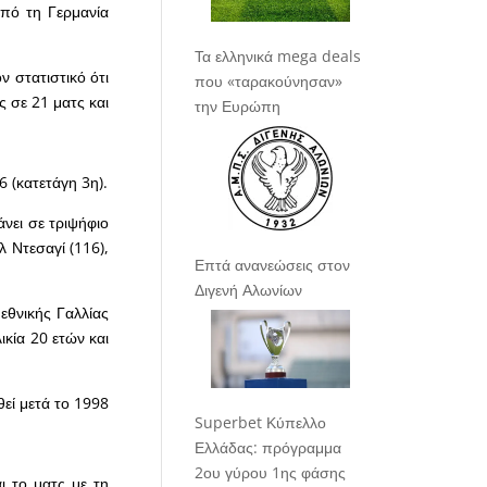
από τη Γερμανία
Τα ελληνικά mega deals
ν στατιστικό ότι
που «ταρακούνησαν»
ς σε 21 ματς και
την Ευρώπη
6 (κατετάγη 3η).
νει σε τριψήφιο
λ Ντεσαγί (116),
Επτά ανανεώσεις στον
Διγενή Αλωνίων
εθνικής Γαλλίας
ικία 20 ετών και
εί μετά το 1998
Superbet Κύπελλο
Ελλάδας: πρόγραμμα
2ου γύρου 1ης φάσης
ι το ματς με τη