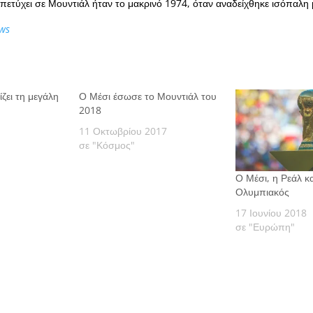
 πετύχει σε Μουντιάλ ήταν το μακρινό 1974, όταν αναδείχθηκε ισόπαλη μ
ws
ίζει τη μεγάλη
Ο Μέσι έσωσε το Μουντιάλ του
2018
11 Οκτωβρίου 2017
σε "Κόσμος"
Ο Μέσι, η Ρεάλ κα
Ολυμπιακός
17 Ιουνίου 2018
σε "Ευρώπη"