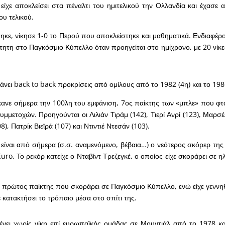
 είχε αποκλείσει στα πέναλτι του ημιτελικού την Ολλανδία και έχασε 
υ τελικού.
ηκε, νίκησε 1-0 το Περού που αποκλείστηκε και μαθηματικά. Ενδιαφέρο
ττητη στο Παγκόσμιο Κύπελλο όταν προηγείται στο ημίχρονο, με 20 νίκε
κάνει back to back προκρίσεις από ομίλους από το 1982 (4η) και το 198
ανε σήμερα την 100λη του εμφάνιση, 7ος παίκτης των «μπλε» που φτά
μμετοχών. Προηγούνται οι Λιλιάν Τιράμ (142), Τιερί Ανρί (123), Μαρσέ
08), Πατρίκ Βιεϊρά (107) και Ντιντιέ Ντεσάν (103).
είναι από σήμερα (σ.σ. αναμενόμενο, βέβαια…) ο νεότερος σκόρερ της 
uro. Το ρεκόρ κατείχε ο Νταβίντ Τρεζεγκέ, ο οποίος είχε σκοράρει σε ηλ
 πρώτος παίκτης που σκοράρει σε Παγκόσμιο Κύπελλο, ενώ είχε γεννηθ
ε κατακτήσει το τρόπαιο μέσα στο σπίτι της.
νει χωρίς νίκη επί ευρωπαϊκής ομάδας σε Μουντιάλ από το 1978 κα