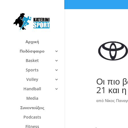
Αρχική
Ποδόσφαιρο
Basket
Sports
Οι πιο β
Volley
21 και η
Handball
Media
από
Νίκος Πανα
Συνεντεύξεις
Podcasts
Fitness