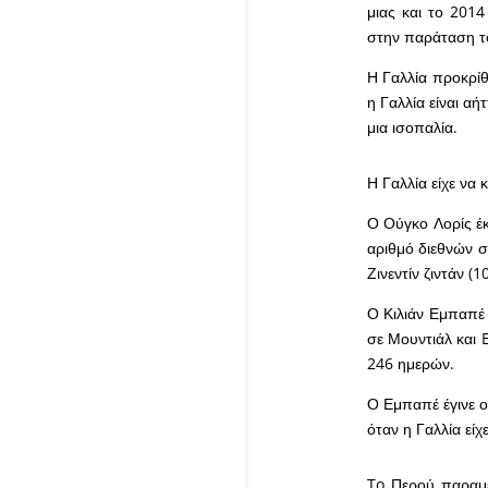
μιας και το 2014
στην παράταση το
Η Γαλλία προκρίθ
η Γαλλία είναι αή
μια ισοπαλία.
Η Γαλλία είχε να 
Ο Ούγκο Λορίς έκ
αριθμό διεθνών συ
Ζινεντίν ζιντάν (1
Ο Κιλιάν Εμπαπέ 
σε Μουντιάλ και E
246 ημερών.
Ο Εμπαπέ έγινε ο
όταν η Γαλλία είχ
To Περού παραμέ