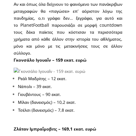
Αν και όπως όλα δείχνουν το φαινόμενο των πανάκριβων
μεταγραφών θα «παγώσει» επ’ αόριστον λόγω της
πανδημίας, ο,τι γράφει δεν… ξεγράφει, για αυτό και
το
PlanetFootball
παρουσιάζει σε μορφή countdown
τους
δέκα παίκτες που κόστισαν τα περισσότερα
χρήματα
από κάθε άλλον στην ιστορία του αθλήματος,
μόνο και μόνο με τις μετακινήσεις τους σε άλλον
σύλλογο.
Γκονσάλο Ιγουαΐν – 159 εκατ. ευρώ
Ρεάλ Μαδρίτης – 12 εκατ.
Νάπολι – 39 εκατ.
Γιουβέντους – 90 εκατ.
Μίλαν (δανεισμός) – 10,2 εκατ.
Τσέλσι (δανεισμός) – 7,8 εκατ.
Ζλάταν Ιμπραΐμοβιτς – 169,1 εκατ. ευρώ