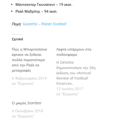
Μάντσεστερ Γιουνάιτεντ – 19 εκατ.
Ρεάλ Μαδρίτης – 94 εκατ.
Πηγή:
Gazzetta – Planet Football
Σχετικά
Πώς η Μπαρτσελόνα
Λεφτά υπάρχουν στο
έφτασε να ξοδεύει
ποδόσφαιρο
πολλά περισσότερα
Η Deloitte
από την Ρεάλ σε
δημοσιοποίησε την 26η
μεταγραφές
έκδοση του «Annual
6 Φεβρουαρίου 2019
Review of Football
σε "Ευρώπη"
Finance»,
αποτυπώνοντας τις
12 Ιουλίου 2017
ανοδικές τάσεις στα
σε "Ευρώπη"
έσοδα των ομάδων και
O μικρός bomber
στα χρήματα που
δίνονται για μεταγραφές
6 Οκτωβρίου 2018
και συμβόλαια
σε "Ευρώπη"