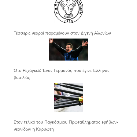
Τέσσερις νεαροί παραμένουν στον Διγενή Αλωνίων
Ότο Ρεχάγκελ: Ένας Γερμανός που έγινε Έλληνας
βασιλιάς
Στον τελικό του Παγκόσμιου Πρωταθλήματος εφήβων-
νεανίδων η Καρυώτη