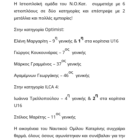
Η Ιστιοπλοϊκή ομάδα του Ν.Ο.Κατ. συμμετείχε με 6
ιστιοπλόους σε δύο κατηγορίες και επέστρεψε με 2
μετάλλια και πολλές εμπειρίες!
Στην κατηγορία Optimist:
η
η
Ελένη Μαργαρίτη – 9
γενικής &
1
στα κορίτσια U16
ος
Γιώργος Κουκουνάρας – 7
γενικής
ος
Μάρκος Γραμμένος – 37
γενικής
ος
Αγαμέμνων Γεωργάκης – 46
γενικής
Στην κατηγορία ILCA 4:
η
η
Ιωάννα Τρελλοπούλου – 4
γενικής &
2
στα κορίτσια
U16
ος
Στέλιος Μαρέτης – 11
γενικής
Η οικογένεια του Ναυτικού Ομίλου Κατερίνης συγχαίρει
θερμά, όλους όσους αγωνίστηκαν και συνέβαλαν για την