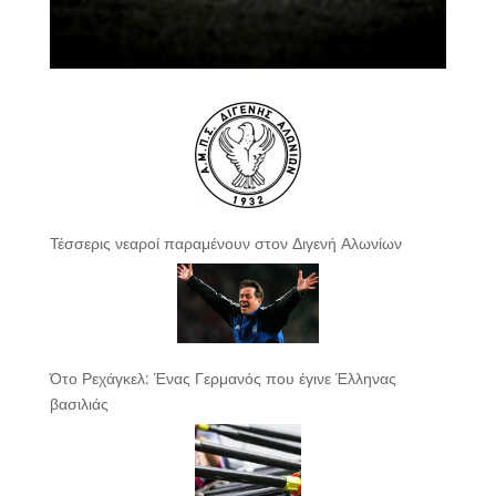
Τέσσερις νεαροί παραμένουν στον Διγενή Αλωνίων
Ότο Ρεχάγκελ: Ένας Γερμανός που έγινε Έλληνας
βασιλιάς