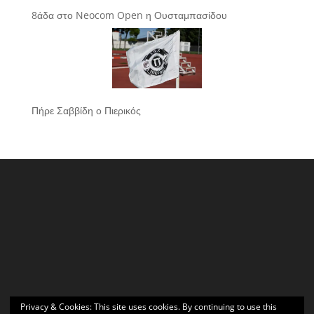
8άδα στο Neocom Open η Ουσταμπασίδου
Πήρε Σαββίδη ο Πιερικός
Privacy & Cookies: This site uses cookies. By continuing to use this