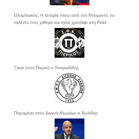
Ολυμπιακός: Η ιστορία πίσω από τον Ντιομαντέ, το
ταλέντο που χάθηκε και έγινε χρυσάφι στη Ρεάλ
Ξανά στον Πιερικό ο Τσαγκαλίδης
Παραμένει στον Διγενή Αλωνίων ο Χωλίδης