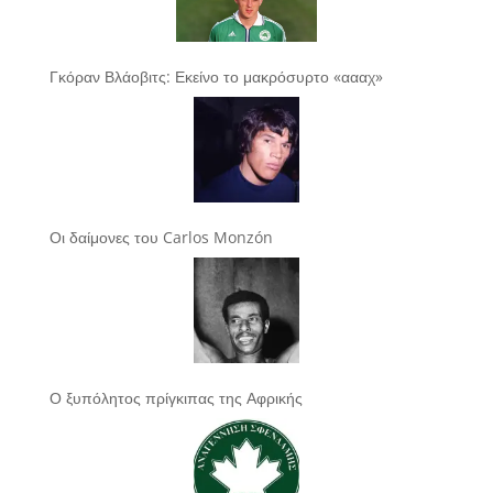
Γκόραν Βλάοβιτς: Εκείνο το μακρόσυρτο «αααχ»
Οι δαίμονες του Carlos Monzón
Ο ξυπόλητος πρίγκιπας της Αφρικής