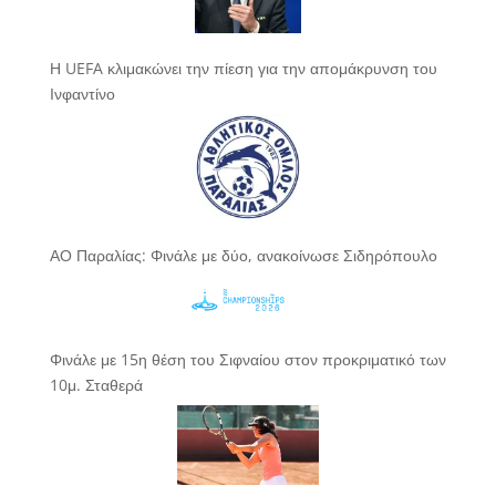
Η UEFA κλιμακώνει την πίεση για την απομάκρυνση του
Ινφαντίνο
ΑΟ Παραλίας: Φινάλε με δύο, ανακοίνωσε Σιδηρόπουλο
Φινάλε με 15η θέση του Σιφναίου στον προκριματικό των
10μ. Σταθερά