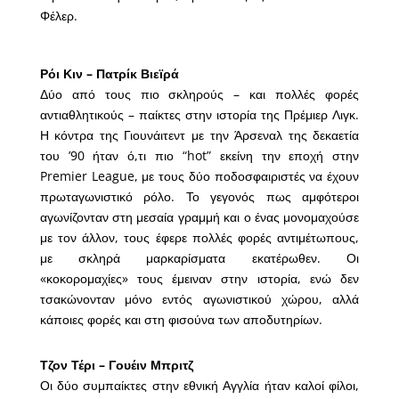
Φέλερ.
Ρόι Κιν – Πατρίκ Βιεϊρά
Δύο από τους πιο σκληρούς – και πολλές φορές
αντιαθλητικούς – παίκτες στην ιστορία της Πρέμιερ Λιγκ.
Η κόντρα της Γιουνάιτεντ με την Άρσεναλ της δεκαετία
του ’90 ήταν ό,τι πιο “hot” εκείνη την εποχή στην
Premier League, με τους δύο ποδοσφαιριστές να έχουν
πρωταγωνιστικό ρόλο. Το γεγονός πως αμφότεροι
αγωνίζονταν στη μεσαία γραμμή και ο ένας μονομαχούσε
με τον άλλον, τους έφερε πολλές φορές αντιμέτωπους,
με σκληρά μαρκαρίσματα εκατέρωθεν. Οι
«κοκορομαχίες» τους έμειναν στην ιστορία, ενώ δεν
τσακώνονταν μόνο εντός αγωνιστικού χώρου, αλλά
κάποιες φορές και στη φισούνα των αποδυτηρίων.
Τζον Τέρι – Γουέιν Μπριτζ
Οι δύο συμπαίκτες στην εθνική Αγγλία ήταν καλοί φίλοι,