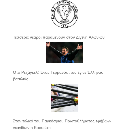
Τέσσερις νεαροί παραμένουν στον Διγενή Αλωνίων
Ότο Ρεχάγκελ: Ένας Γερμανός που έγινε Έλληνας
βασιλιάς
Στον τελικό του Παγκόσμιου Πρωταθλήματος εφήβων-
νεανίδων η Καρυώτη