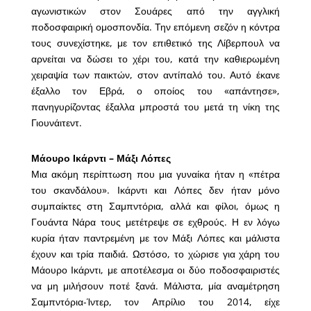
αγωνιστικών στον Σουάρες από την αγγλική
ποδοσφαιρική ομοσπονδία. Την επόμενη σεζόν η κόντρα
τους συνεχίστηκε, με τον επιθετικό της Λίβερπουλ να
αρνείται να δώσει το χέρι του, κατά την καθιερωμένη
χειραψία των παικτών, στον αντίπαλό του. Αυτό έκανε
έξαλλο τον Εβρά, ο οποίος του «απάντησε»,
πανηγυρίζοντας έξαλλα μπροστά του μετά τη νίκη της
Γιουνάιτεντ.
Μάουρο Ικάρντι – Μάξι Λόπες
Μια ακόμη περίπτωση που μια γυναίκα ήταν η «πέτρα
του σκανδάλου». Ικάρντι και Λόπες δεν ήταν μόνο
συμπαίκτες στη Σαμπντόρια, αλλά και φίλοι, όμως η
Γουάντα Νάρα τους μετέτρεψε σε εχθρούς. Η εν λόγω
κυρία ήταν παντρεμένη με τον Μάξι Λόπες και μάλιστα
έχουν και τρία παιδιά. Ωστόσο, το χώρισε για χάρη του
Μάουρο Ικάρντι, με αποτέλεσμα οι δύο ποδοσφαιριστές
να μη μιλήσουν ποτέ ξανά. Μάλιστα, μία αναμέτρηση
Σαμπντόρια-Ίντερ, τον Απρίλιο του 2014, είχε