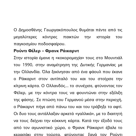
Ο Δημοσθένης Γεωργακόπουλος θυμάται πέντε από τις
μεγαλύτερες κόντρες παικτών την ιστορία του
παγκοσμίου ποδοσφαίρου.
Ρούντι Φέλερ – Φρανκ Ράικαρντ
Στην ιστορία έμεινε η «κοκορομαχία» τους στο Μουντιάλ
του 1990, στην αναμέτρηση της Δυτικής Γερμανίας με
την Ολλανδία. Όλα ξεκίνησαν από ένα φάουλ που έκανε
ο Ράικαρντ στον αντίπαλό του και του στοίχισε την
κίτρινη κάρτα. Ο Ολλανδός… το συνέχισε, φτύνοντας τον
Φέλερ, με την κόντρα τους να φουντώνει στην εξέλιξη
της φάσης. Σε πτώση του Γερμανού μέσα στην περιοχή,
ο Ράικαρντ πήγε από πάνω του και του τράβηξε το αφτί.
Οι δυο τους αντάλλαξαν αρκετά «γαλλικά», με το διαιτητή
να τους δείχνει την κόκκινη κάρτα. Κατά την έξοδό τους
από τον αγωνιστικό χώρο, ο Φρανκ Ράικαρντ έβαλε το
κερασάκι στην τούρτα, φτύνοντας ξανά τον Ρούντι