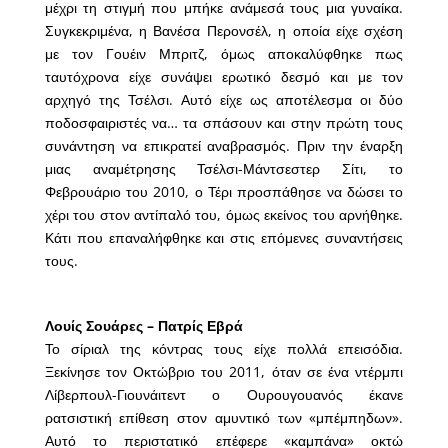
μέχρι τη στιγμή που μπήκε ανάμεσά τους μια γυναίκα.
Συγκεκριμένα, η Βανέσα Περονσέλ, η οποία είχε σχέση
με τον Γουέιν Μπριτζ, όμως αποκαλύφθηκε πως
ταυτόχρονα είχε συνάψει ερωτικό δεσμό και με τον
αρχηγό της Τσέλσι. Αυτό είχε ως αποτέλεσμα οι δύο
ποδοσφαιριστές να… τα σπάσουν και στην πρώτη τους
συνάντηση να επικρατεί αναβρασμός. Πριν την έναρξη
μιας αναμέτρησης Τσέλσι-Μάντσεστερ Σίτι, το
Φεβρουάριο του 2010, ο Τέρι προσπάθησε να δώσει το
χέρι του στον αντίπαλό του, όμως εκείνος του αρνήθηκε.
Κάτι που επαναλήφθηκε και στις επόμενες συναντήσεις
τους.
Λουίς Σουάρες – Πατρίς Εβρά
Το σίριαλ της κόντρας τους είχε πολλά επεισόδια.
Ξεκίνησε τον Οκτώβριο του 2011, όταν σε ένα ντέρμπι
Λίβερπουλ-Γιουνάιτεντ ο Ουρουγουανός έκανε
ρατσιστική επίθεση στον αμυντικό των «μπέμπηδων».
Αυτό το περιστατικό επέφερε «καμπάνα» οκτώ