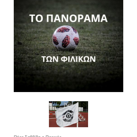
Πήρε Σαββίδη ο Πιερικός