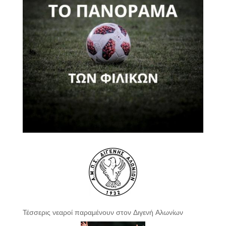
Τέσσερις νεαροί παραμένουν στον Διγενή Αλωνίων