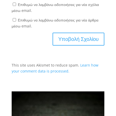
Επιθυμώ να λαμβάνω ειδοποιήσεις για νέα σχόλια
μέσω email.
Επιθυμώ να λαμβάνω ειδοποιήσεις για νέα άρθρα
μέσω email.
This site uses Akismet to reduce spam.
Learn how
your comment data is processed.