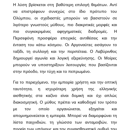
Η λύση βρίσκεται στη βαθύτερη επιλογή θεμάτων. Αντί
να επιστρέφουν συνεχώς στο ίδιο πρότυπο του
Ολύμπου, οι σχεδιαστές μπορούν να βασιστούν σε
λιγότερο γνωστούς μύθους, πιο διακριτικές μορφές και
πιο συγκεκριμένες αφηγηματικές διαδρομές. Η
Περσεφόνη προσφέρει εποχικές αντιθέσεις και την
ένταση του κάτω κόσμου. Οι Αργοναύτες εισάγουν το
ταξίδι, τη συλλογή και την περιπέτεια. Ο Λαβύρινθος
δημιουργεί αγωνία και λογική εξερεύνησης. Οι Μοίρες
μπορούν να υποστηρίξουν λειτουργίες που βασίζονται
στην πρόοδο, την τύχη και το πεπρωμένο.
Για το περιεχόμενο, την εμπειρία χρήστη και την οπτική
ταυτότητα, η ισχυρότερη χρήση της ελληνικής
αισθητικής στα καζίνο είναι δομική και όχι απλώς
διακοσμητική. Ο μύθος πρέπει να καθοδηγεί τον τρόπο
με τον οποίο οργανώνεται, εξηγείται και
απομνημονεύεται η εμπειρία. Μπορεί να διαμορφώνει τη
λίστα παιχνιδιών, τη γλώσσα των ανταμοιβών, την
πορεία των μπόνους και τον συναισθηματικό ρυθμό του