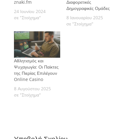
znaki.fm
Διαφορετικές
Δημογραφικές Ομάδες
24 Ιουνίου 2024
σε "Στοίχημα"
8 Ιανουαρίου 2025
σε "Στοίχημα"
Αθλητισμός και
Ψυχαγωγία: Οι Παίκτες
της Πιερίας Επιλέγουν
Online Casino
8 Αυγούστου 2025
σε "Στοίχημα"
Υποβολή Σχολίου