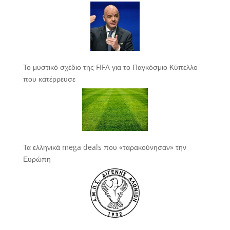
Το μυστικό σχέδιο της FIFA για το Παγκόσμιο Κύπελλο
που κατέρρευσε
Τα ελληνικά mega deals που «ταρακούνησαν» την
Ευρώπη