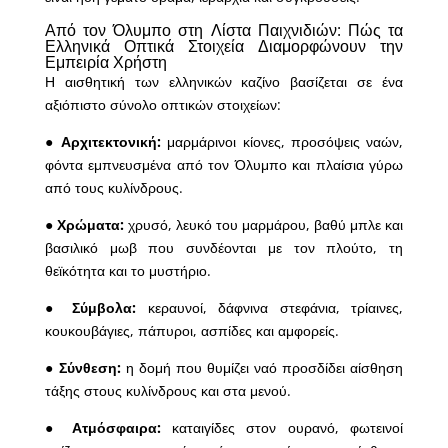
Από τον Όλυμπο στη Λίστα Παιχνιδιών: Πώς τα
Ελληνικά Οπτικά Στοιχεία Διαμορφώνουν την
Εμπειρία Χρήστη
Η αισθητική των ελληνικών καζίνο βασίζεται σε ένα
αξιόπιστο σύνολο οπτικών στοιχείων:
●
Αρχιτεκτονική:
μαρμάρινοι κίονες, προσόψεις ναών,
φόντα εμπνευσμένα από τον Όλυμπο και πλαίσια γύρω
από τους κυλίνδρους.
●
Χρώματα:
χρυσό, λευκό του μαρμάρου, βαθύ μπλε και
βασιλικό μωβ που συνδέονται με τον πλούτο, τη
θεϊκότητα και το μυστήριο.
●
Σύμβολα:
κεραυνοί, δάφνινα στεφάνια, τρίαινες,
κουκουβάγιες, πάπυροι, ασπίδες και αμφορείς.
●
Σύνθεση:
η δομή που θυμίζει ναό προσδίδει αίσθηση
τάξης στους κυλίνδρους και στα μενού.
●
Ατμόσφαιρα:
καταιγίδες στον ουρανό, φωτεινοί