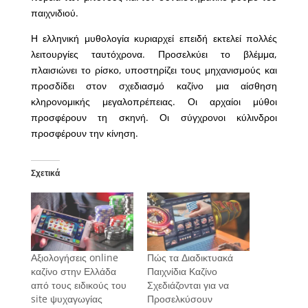
παιχνιδιού.
Η ελληνική μυθολογία κυριαρχεί επειδή εκτελεί πολλές
λειτουργίες ταυτόχρονα. Προσελκύει το βλέμμα,
πλαισιώνει το ρίσκο, υποστηρίζει τους μηχανισμούς και
προσδίδει στον σχεδιασμό καζίνο μια αίσθηση
κληρονομικής μεγαλοπρέπειας. Οι αρχαίοι μύθοι
προσφέρουν τη σκηνή. Οι σύγχρονοι κύλινδροι
προσφέρουν την κίνηση.
Σχετικά
Αξιολογήσεις online
Πώς τα Διαδικτυακά
καζίνο στην Ελλάδα
Παιχνίδια Καζίνο
από τους ειδικούς του
Σχεδιάζονται για να
site ψυχαγωγίας
Προσελκύσουν