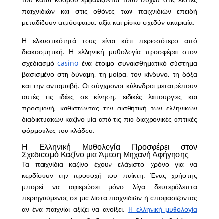
παιχνιδιών και στις οθόνες των παιχνιδιών επειδή
μεταδίδουν ατμόσφαιρα, αξία και ρίσκο σχεδόν ακαριαία.
Η ελκυστικότητά τους είναι κάτι περισσότερο από
διακοσμητική. Η ελληνική μυθολογία προσφέρει στον
σχεδιασμό
casino
ένα έτοιμο συναισθηματικό σύστημα
βασισμένο στη δύναμη, τη μοίρα, τον κίνδυνο, τη δόξα
και την ανταμοιβή. Οι σύγχρονοι κύλινδροι μετατρέπουν
αυτές τις ιδέες σε κίνηση, ειδικές λειτουργίες και
προσμονή, καθιστώντας την αισθητική των ελληνικών
διαδικτυακών καζίνο μία από τις πιο διαχρονικές οπτικές
φόρμουλες του κλάδου.
Η Ελληνική Μυθολογία Προσφέρει στον
Σχεδιασμό Καζίνο μια Άμεση Μηχανή Αφήγησης
Τα παιχνίδια καζίνο έχουν ελάχιστο χρόνο για να
κερδίσουν την προσοχή του παίκτη. Ένας χρήστης
μπορεί να αφιερώσει μόνο λίγα δευτερόλεπτα
περιηγούμενος σε μια λίστα παιχνιδιών ή αποφασίζοντας
αν ένα παιχνίδι αξίζει να ανοίξει.
Η ελληνική μυθολογία