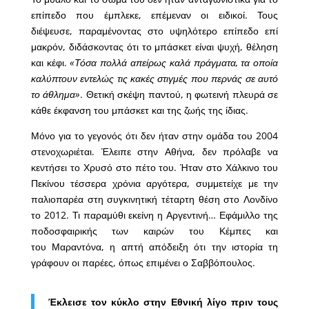
επίπεδο που έμπλεκε, επέμεναν οι ειδικοί. Τους
διέψευσε, παραμένοντας στο υψηλότερο επίπεδο επί
μακρόν, διδάσκοντας ότι το μπάσκετ είναι ψυχή, θέληση
και κέφι.
«Τόσα πολλά απείρως καλά πράγματα, τα οποία
καλύπτουν εντελώς τις κακές στιγμές που περνάς σε αυτό
το άθλημα»
. Θετική σκέψη παντού, η φωτεινή πλευρά σε
κάθε έκφανση του μπάσκετ και της ζωής της ίδιας.
Μόνο για το γεγονός ότι δεν ήταν στην ομάδα του 2004
στενοχωριέται. Έλειπε στην Αθήνα, δεν πρόλαβε να
κεντήσει το Χρυσό στο πέτο του. Ήταν στο Χάλκινο του
Πεκίνου τέσσερα χρόνια αργότερα, συμμετείχε με την
παλιοπαρέα στη συγκινητική τέταρτη θέση στο Λονδίνο
το 2012. Τι παραμύθι εκείνη η Αργεντινή… Εφάμιλλο της
ποδοσφαιρικής των καιρών του Κέμπες και
του
Μαραντόνα
, η απτή απόδειξη ότι την ιστορία τη
γράφουν οι παρέες, όπως επιμένει ο Σαββόπουλος.
Έκλεισε τον κύκλο στην Εθνική λίγο πριν τους