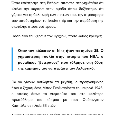
Όταν επέστρεψε στη Βιτόρια, άπαντες στοιχημάτιζαν ότι
κλείνει την καριέρα στην ομάδα όπου δοξάστηκε, ότι
γύρισε για τη θαλπωρή των πιστών του, την ατμόσφαιρα
των αποδυτηρίων, το leadership και την παράδοση της
σκυτάλης στους νεότερους.
Πόσο λίγο τον ξέραμε τον Πριχιόνι, πόσο λάθος κρίθηκε;
Όταν τον κάλεσαν οι Νικς ήταν πατημένα 35. Ο
γηραιότερος rookie στην ιστορία του ΝΒΑ, ο
μοναδικός “βετεράνος” που τόλμησε στη δύση
της καριέρας του να περάσει τον Ατλαντικό.
Για να γίνουν αντιληπτά τα μεγέθη, ο προηγούμενος
ήταν ο ξεχασμένος Μπεν Γκολντφάντεν το μακρινό 1946,
ο οποίος έκανε το ντεμπούτο του στο καλύτερο
πρωτάθλημα του κόσμου με τους Ουάσινγκτον
Καπιτόλς σε ηλικία 33 ετών.
Έκανε δικό του και το Garden, το πιο ιστορικό και το πιο