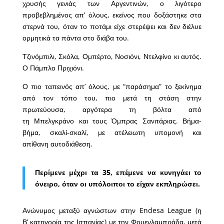
χρυσής γενιάς των Αργεντινών, ο λιγότερο
προβεβλημένος απ’ όλους, εκείνος που δοξάστηκε στα
στερνά του, όταν το ποτάμι είχε στερέψει και δεν διέλυε
ορμητικά τα πάντα στο διάβα του.
Τζινόμπιλι, Σκόλα, Ομπέρτο, Νοσιόνι, Ντελφίνο κι αυτός.
Ο Πάμπλο Πριχιόνι.
Ο πιο ταπεινός απ’ όλους, με “παράσημα” το ξεκίνημα
από τον τόπο του, πιο μετά τη στάση στην
πρωτεύουσα, αργότερα τη βόλτα από
τη Μπελγκράνο και τους Όμπρας Σανιτάριας. Βήμα-
βήμα, σκαλί-σκαλί, με ατέλειωτη υπομονή και
απίθανη αυτοδιάθεση.
Περίμενε μέχρι τα 35, επέμενε να κυνηγάει το
όνειρο, όταν οι υπόλοιποι το είχαν εκπληρώσει.
Ανώνυμος μεταξύ αγνώστων στην Endesa League (η
Β’ κατηγορία της Ισπανίας) με την Φουενλαμπράδα, μετά