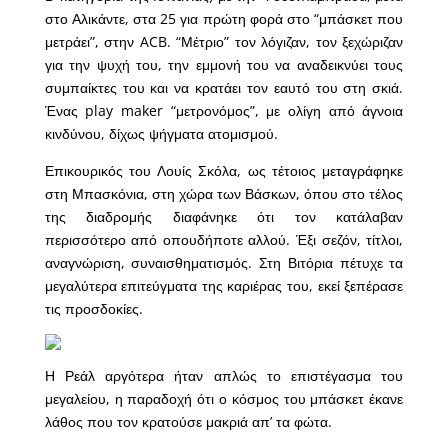
στο Αλικάντε, στα 25 για πρώτη φορά στο “μπάσκετ που
μετράει”, στην ACB. “Μέτριο” τον λόγιζαν, τον ξεχώριζαν
για την ψυχή του, την εμμονή του να αναδεικνύει τους
συμπαίκτες του και να κρατάει τον εαυτό του στη σκιά.
Ένας play maker “μετρονόμος”, με ολίγη από άγνοια
κινδύνου, δίχως ψήγματα ατομισμού.
Επικουρικός του Λουίς Σκόλα, ως τέτοιος μεταγράφηκε
στη Μπασκόνια, στη χώρα των Βάσκων, όπου στο τέλος
της διαδρομής διαφάνηκε ότι τον κατάλαβαν
περισσότερο από οπουδήποτε αλλού. Έξι σεζόν, τίτλοι,
αναγνώριση, συναισθηματισμός. Στη Βιτόρια πέτυχε τα
μεγαλύτερα επιτεύγματα της καριέρας του, εκεί ξεπέρασε
τις προσδοκίες.
Η Ρεάλ αργότερα ήταν απλώς το επιστέγασμα του
μεγαλείου, η παραδοχή ότι ο κόσμος του μπάσκετ έκανε
λάθος που τον κρατούσε μακριά απ’ τα φώτα.