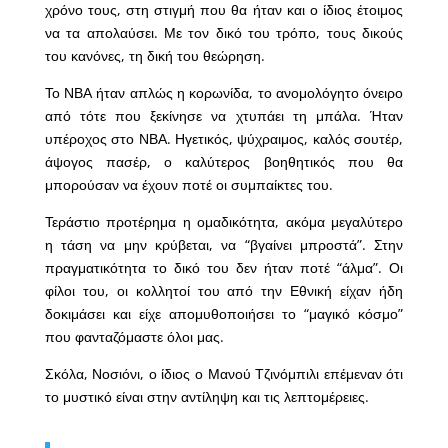
χρόνο τους, στη στιγμή που θα ήταν και ο ίδιος έτοιμος
να τα απολαύσει. Με τον δικό του τρόπο, τους δικούς
του κανόνες, τη δική του θεώρηση.
Το ΝΒΑ ήταν απλώς η κορωνίδα, το ανομολόγητο όνειρο
από τότε που ξεκίνησε να χτυπάει τη μπάλα. Ήταν
υπέροχος στο ΝΒΑ. Ηγετικός, ψύχραιμος, καλός σουτέρ,
άψογος πασέρ, ο καλύτερος βοηθητικός που θα
μπορούσαν να έχουν ποτέ οι συμπαίκτες του.
Τεράστιο προτέρημα η ομαδικότητα, ακόμα μεγαλύτερο
η τάση να μην κρύβεται, να “βγαίνει μπροστά”. Στην
πραγματικότητα το δικό του δεν ήταν ποτέ “άλμα”. Οι
φίλοι του, οι κολλητοί του από την Εθνική είχαν ήδη
δοκιμάσει και είχε απομυθοποιήσει το “μαγικό κόσμο”
που φανταζόμαστε όλοι μας.
Σκόλα, Νοσιόνι, ο ίδιος ο Μανού Τζινόμπιλι επέμεναν ότι
το μυστικό είναι στην αντίληψη και τις λεπτομέρειες.