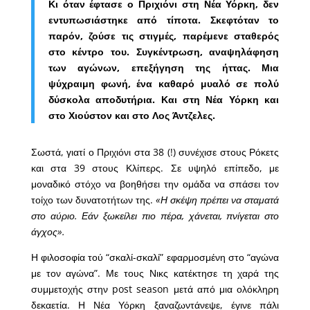
Κι όταν έφτασε ο Πριχιόνι στη Νέα Υόρκη, δεν
εντυπωσιάστηκε από τίποτα. Σκεφτόταν το
παρόν, ζούσε τις στιγμές, παρέμενε σταθερός
στο κέντρο του. Συγκέντρωση, αναψηλάφηση
των αγώνων, επεξήγηση της ήττας. Μια
ψύχραιμη φωνή, ένα καθαρό μυαλό σε πολύ
δύσκολα αποδυτήρια. Και στη Νέα Υόρκη και
στο Χιούστον και στο Λος Άντζελες.
Σωστά, γιατί ο Πριχιόνι στα 38 (!) συνέχισε στους Ρόκετς
και στα 39 στους Κλίπερς. Σε υψηλό επίπεδο, με
μοναδικό στόχο να βοηθήσει την ομάδα να σπάσει τον
τοίχο των δυνατοτήτων της.
«Η σκέψη πρέπει να σταματά
στο αύριο. Εάν ξωκείλει πιο πέρα, χάνεται, πνίγεται στο
άγχος».
Η φιλοσοφία τού “σκαλί-σκαλί” εφαρμοσμένη στο “αγώνα
με τον αγώνα”. Με τους Νικς κατέκτησε τη χαρά της
συμμετοχής στην post season μετά από μια ολόκληρη
δεκαετία. Η Νέα Υόρκη ξαναζωντάνεψε, έγινε πάλι