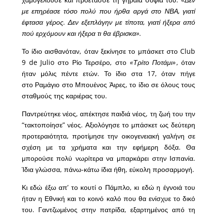
με επηρέασε τόσο πολύ που ήρθα αργά στο ΝΒΑ, γιατί
έφτασα γέρος. Δεν εξεπλάγην με τίποτα, γιατί ήξερα από
πού ερχόμουν και ήξερα τι θα έβρισκα».
Το ίδιο αισθανόταν, όταν ξεκίνησε το μπάσκετ στο Club
9 de Julio στο Ρίο Τερσέρο, στο
«Τρίτο Ποτάμι»
, όταν
ήταν μόλις πέντε ετών. Το ίδιο στα 17, όταν πήγε
στο Ραμάγιο στο Μπουένος Άιρες, το ίδιο σε όλους τους
σταθμούς της καριέρας του.
Παντρεύτηκε νέος, απέκτησε παιδιά νέος, τη ζωή του την
“τακτοποίησε” νέος. Αξιολόγησε το μπάσκετ ως δεύτερη
προτεραιότητα, προτίμησε την οικογενειακή γαλήνη σε
σχέση με τα χρήματα και την εφήμερη δόξα. Θα
μπορούσε πολύ νωρίτερα να μπαρκάρει στην Ισπανία.
Ίδια γλώσσα, πάνω-κάτω ίδια ήθη, εύκολη προσαρμογή.
Κι εδώ έξω απ’ το κουτί ο Πάμπλο, κι εδώ η έγνοιά του
ήταν η Εθνική και το κοινό καλό που θα ενίσχυε το δικό
του. Γαντζωμένος στην πατρίδα, εξαρτημένος από τη