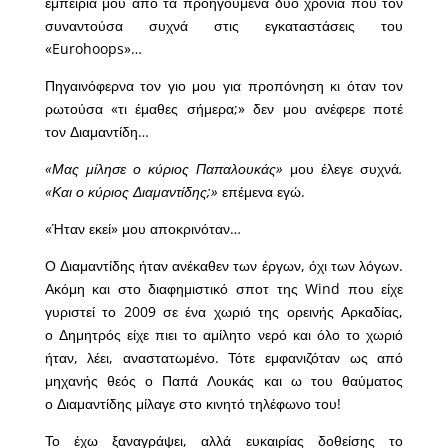
εμπειρία μου από τα προηγούμενα δυο χρόνια που τον
συναντούσα συχνά στις εγκαταστάσεις του
«Eurohoops»…
Πηγαινόφερνα τον γιο μου για προπόνηση κι όταν τον
ρωτούσα «τι έμαθες σήμερα;» δεν μου ανέφερε ποτέ
τον Διαμαντίδη…
«Μας μίλησε ο κύριος Παπαλουκάς»
μου έλεγε συχνά
.
«Και ο κύριος Διαμαντίδης;»
επέμενα εγώ.
«Ήταν εκεί» μου αποκρινόταν…
Ο Διαμαντίδης ήταν ανέκαθεν των έργων, όχι των λόγων.
Ακόμη και στο διαφημιστικό σποτ της Wind που είχε
γυριστεί το 2009 σε ένα χωριό της ορεινής Αρκαδίας,
ο Δημητρός είχε πιει το αμίλητο νερό και όλο το χωριό
ήταν, λέει, αναστατωμένο. Τότε εμφανιζόταν ως από
μηχανής θεός ο Παπά Λουκάς και ω του θαύματος
ο Διαμαντίδης μίλαγε στο κινητό τηλέφωνο του!
Το έχω ξαναγράψει, αλλά ευκαιρίας δοθείσης το