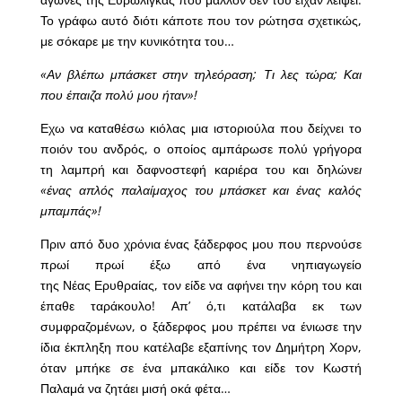
Το γράφω αυτό διότι κάποτε που τον ρώτησα σχετικώς,
με σόκαρε με την κυνικότητα του…
«Αν βλέπω μπάσκετ στην τηλεόραση; Τι λες τώρα; Και
που έπαιζα πολύ μου ήταν»!
Εχω να καταθέσω κιόλας μια ιστοριούλα που δείχνει το
ποιόν του ανδρός, ο οποίος αμπάρωσε πολύ γρήγορα
τη λαμπρή και δαφνοστεφή καριέρα του και δηλώνε
ι
«ένας απλός παλαίμαχος του μπάσκετ και ένας καλός
μπαμπάς»!
Πριν από δυο χρόνια ένας ξάδερφος μου που περνούσε
πρωί πρωί έξω από ένα νηπιαγωγείο
της Νέας Ερυθραίας, τον είδε να αφήνει την κόρη του και
έπαθε ταράκουλο! Απ’ ό,τι κατάλαβα εκ των
συμφραζομένων, ο ξάδερφος μου πρέπει να ένιωσε την
ίδια έκπληξη που κατέλαβε εξαπίνης τον Δημήτρη Χορν,
όταν μπήκε σε ένα μπακάλικο και είδε τον Κωστή
Παλαμά να ζητάει μισή οκά φέτα…