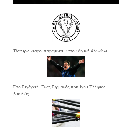
Τέσσερις νεαροί παραμένουν στον Διγενή Αλωνίων
Ότο Ρεχάγκελ: Ένας Γερμανός που έγινε Έλληνας
βασιλιάς