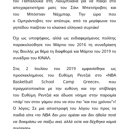
τον Παπαλουκά στη Λιουμπλιάνα για να παίξει στο
αποχαιρετιστήριο ματς του Σάνι Μπετσίροβιτς και
του Μπόστιαν Νάχμπαρ. Την ώρα που
ο Ομπράντοβιτς τον απέσυρε, από τα μεγάφωνα του
γηπέδου παιζόταν το κλασικό ελληνικό συρτάκι!
Όχι ως υποψήφιος, αλλά ως ενδιαφερόμενος πολίτης
παρακολούθησε τον Μάρτιο του 2016 τη συνεδρίαση
της Βουλής με θέμα τη διαφθορά και Μάρτιο του 2019 το
συνέδριο του ΚΙΝΑΛ.
Στις 2 Ιουλίου του 2019 εμφανίσθηκε ως
προσκεκλημένος του Ευθύμη Ρεντζιά στο «ΝΒΑ
Basketball School Camp Greece», που
πραγματοποιείται με την ευθύνη και την επίβλεψη
του Ευθύμη Ρεντζιά και έδωσε νόημα στην παροιμία
«πάρ’ τον στον γάμου σου να σου πει “και του χρόνου”»!
Ο λόγος; Σε μια αποστροφή του λόγου του προς τα
παιδιά είπε
«το ΝΒΑ δεν μου αρέσει και δεν ήθελα ποτέ
να δοκιμάσω να παίξω εκεί, αλλά ούτε και δέχθηκα καμιά
πρόταση».