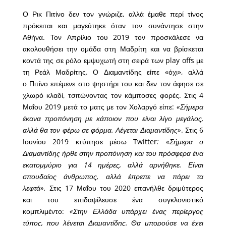
Ο Ρικ Πιτίνο δεν τον γνώριζε, αλλά έμαθε περί τίνος
πρόκειται και μαγεύτηκε όταν τον συνάντησε στην
Αθήνα. Τον Απρίλιο του 2019 τον προσκάλεσε να
ακολουθήσει την ομάδα στη Μαδρίτη και να βρίσκεται
κοντά της σε ρόλο εμψυχωτή στη σειρά των play offs με
τη Ρεάλ Μαδρίτης. Ο Διαμαντίδης είπε «όχι», αλλά
ο Πιτίνο επέμενε στο ψηστήρι του και δεν τον άφησε σε
χλωρό κλαδί, τσιτώνοντας τον κάμποσες φορές. Στις 4
Μαΐου 2019 μετά το ματς με τον Χολαργό είπε:
«Σήμερα
έκανα προπόνηση με κάποιον που είναι λίγο μεγάλος,
αλλά θα τον φέρω σε φόρμα. Λέγεται Διαμαντίδης»
. Στις 6
Ιουνίου 2019 κτύπησε μέσω Twitter
: «Σήμερα ο
Διαμαντίδης ήρθε στην προπόνηση και του πρόσφερα ένα
εκατομμύριο για 14 ημέρες, αλλά αρνήθηκε. Είναι
σπουδαίος άνθρωπος, αλλά έπρεπε να πάρει τα
λεφτά».
Στις 17 Μαΐου του 2020 επανήλθε δριμύτερος
και του επιδαψίλευσε ένα συγκλονιστικό
κομπλιμέντο:
«Στην Ελλάδα υπάρχει ένας περίεργος
τύπος, που λέγεται Διαμαντίδης. Θα μπορούσε να έχει