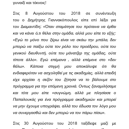
γυναιξί και τέκνοις!
Στις 8 Αυγούστου του 2018 σε συνέντευξη
του ο Δημήτρης Γιαννακόπουλος είπε επί λέξει για
τον Διαμαντίδη:
«Όταν σταμάτησε του πρότεινα να έρθει
και να κάνει ό,τι θέλει στην ομάδα, αλλά μου είπε το εξής:
«Εγώ το μόνο που ξέρω είναι να σκάω την μπάλα, δεν
μπορώ να παίξω ούτε τον ρόλο του προέδρου, ούτε του
γενικού διευθυντή, ούτε του μάνατζερ της ομάδας, ούτε
τίποτε άλλο». Εγώ επέμεινα , αλλά επέμενε στο «δεν
θέλω». Κάποια στιγμή μου αποκάλυψε ότι θα
ενδιαφερόταν να ασχοληθεί με τις ακαδημίες, αλλά επειδή
είχε αρχίσει η σεζόν του ζήτησα να το βάλουμε στο
πρόγραμμα για την επόμενη χρονιά. Οντως ξαναμιλήσαμε
και τότε μου είπε «συγνώμη, αλλά με πλησίασε ο
Παπαλουκάς για ένα πρόγραμμα ακαδημιών και μπορεί
να μην έχουμε υπογράψει, αλλά του έδωσα τον λόγο μου
να συνεργασθώ και δεν μπορώ να τον πάρω πίσω».
Στις 30 Αυγούστου του 2018 ταξίδεψε μαζί με