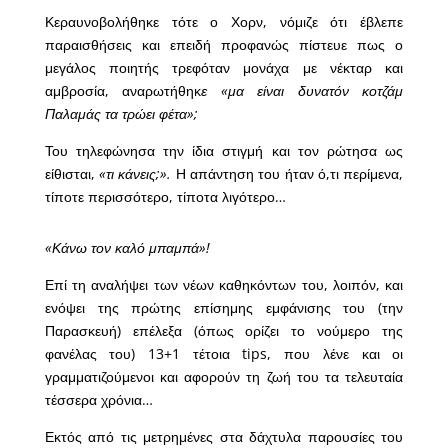
Κεραυνοβολήθηκε τότε ο Χορν, νόμιζε ότι έβλεπε
παραισθήσεις και επειδή προφανώς πίστευε πως ο
μεγάλος ποιητής τρεφόταν μονάχα με νέκταρ και
αμβροσία, αναρωτήθηκ
ε «μα είναι δυνατόν κοτζάμ
Παλαμάς τα τρώει φέτα»;
Του τηλεφώνησα την ίδια στιγμή και τον ρώτησα ως
είθισται,
«τι κάνεις;».
Η απάντηση του ήταν ό,τι περίμενα,
τίποτε περισσότερο, τίποτα λιγότερο…
«Κάνω τον καλό μπαμπά»!
Επί τη αναλήψει των νέων καθηκόντων του, λοιπόν, και
ενόψει της πρώτης επίσημης εμφάνισης του (την
Παρασκευή) επέλεξα (όπως ορίζει το νούμερο της
φανέλας του) 13+1 τέτοια tips, που λένε και οι
γραμματιζούμενοι και αφορούν τη ζωή του τα τελευταία
τέσσερα χρόνια…
Εκτός από τις μετρημένες στα δάχτυλα παρουσίες του