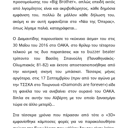
προσομοίωσης του «Big Brother», απλώς επειδή εκτός
από λιγομίλητος είναι και ακριβοθώρητος, κάθε δημόσια
εμφάνιση του, πολλώ δε μάλλον κάθε δήλωση του,
ακόμη κι αν αυτή εμφανίζεται στα «Νέα της Όπερας»,
όπως λέγαμε παλιά, καταγράφεται…
Ο Διαμαντίδης παρουσίασε το «κύκνειο άσμα» του στις
30 Μαΐου του 2016 στο ΟΑΚΑ, στο θρίλερ του τέταρτου
τελικού με τις δυο παρατάσεις και το buzzer beater
τρίποντο του Βασίλη Σπανούλη (Παναθηναϊκός-
Ολυμπιακός 81-82) και έκτοτε αποστασιοποιήθηκε από
την κεντρική σκηνή του μπάσκετ. Τέσσερις μήνες
αργότερα, στις 17 Σεπτεμβρίου (πριν από τον αγώνα με
την ΤΣΣΚΑ στο Τουρνουά «Diamonds are forever») είδε
τη φανέλα του να ανεβαίνει στον ουρανό του ΟΑΚΑ,
δίπλα σε αυτήν του Αλβέρτη με τον οποίο ξανασμίγει
τώρα σε άλλο μετερίζι…
Στα τέσσερα χρόνια που πέρασαν από τότε ο «3D»
εμφανίσθηκε κάμποσες φορές για να παρακολουθήσει
αγώνες της Ευρωλίγκας που μάλλον δεν του είχαν λείψει.