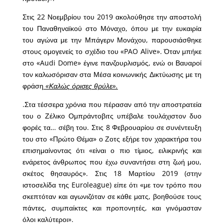
Στις 22 Νοεμβρίου του 2019 ακολούθησε την αποστολή
του Παναθηναϊκού στο Μόναχο, όπου με την ευκαιρία
του αγώνα με την Μπάγερν Μονάχου, παρουσιάσθηκε
στους ομογενείς το σχέδιο του «PAO Αlive». Όταν μπήκε
στο «Audi Dome» έγινε πανζουρλισμός, ενώ οι Βαυαροί
τον καλωσόρισαν στα Μέσα κοινωνικής Δικτύωσης με τη
φράση
«Καλώς όρισες θρύλε».
.Στα τέσσερα χρόνια που πέρασαν από την αποστρατεία
του ο Ζέλικο Ομπράντοβιτς υπέβαλε τουλάχιστον δυο
φορές τα… σέβη του. Στις 8 Φεβρουαρίου σε συνέντευξη
του στο «Πρώτο Θέμα» ο Ζοτς εξήρε τον χαρακτήρα του
επισημαίνοντας ότι «είναι ο πιο τίμιος, ειλικρινής και
ενάρετος άνθρωπος που έχω συναντήσει στη ζωή μου,
σκέτος θησαυρός». Στις 18 Μαρτίου 2019 (στην
ιστοσελίδα της Euroleague) είπε ότι «με τον τρόπο που
σκεπτόταν και αγωνιζόταν σε κάθε ματς, βοηθούσε τους
πάντες, συμπαίκτες και προπονητές, και γινόμασταν
όλοι καλύτεροι».