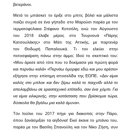
βετεράνοι.
Μετά το μπάσκετ το έριξε στο μπιτς βόλεϊ και μάλιστα
παίζει συχνά σε ένα γήπεδο στο Μαρούσι παρέα με τον
τερματοφύλακα Στέφανο Κοτσόλη, ενώ τον Αύγουστο
του 2018 έλαβε μέρος στο Τουρνουά «Πάρης
Κατσουλάκης» στο Μάτι της Αττικής, με παρτενέρ
τον Θοδωρή Παπαλουκά. Tι τον ελκύει στην
πετοσφαίριση πάνω στην άμμο; Ιδού το σκεπτικό του:
«Μου άρεσε από τότε που το δοκίμασα για πρώτη φορά
και περνάω καλά» «Περνάω όμορφα εδώ και μου αρέσει»
εξήγησε στην επίσημη ιστοσελίδα της ΕΟΠΕ.
«Δεν είμαι
καλός στο μπλοκ και δεν ξέρω καλά το παιχνίδι αλλά το
απολαμβάνω σε ερασιτεχνικό επίπεδο, σαν ένα χόμπι. Για
να είμαι ειλικρινής, στην κατάσταση που βρίσκομαι τώρα,
δύσκολα θα βγάλω μια καλά άμυνα».
Toν Ιούλιο του 2017 πήγε για διακοπές στην Πάρο,
όπου ξανάσμιξαν τα αηδόνια! Εκεί έκανε το μπάνιο του,
παρέα με τον Βασίλη Σπανούλη και τον Νίκο Ζήση, συν