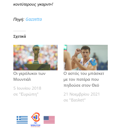
κοντύτερους γκαρντ»!
Πηγή:
Gazzetta
Σχετικά
Οι γερόλυκοι των
Ο αστός του μπάσκετ
Μουντιάλ
με τον πατέρα που
πηδούσε στον Θεό
5 Ιουνίου 2018
σε "Ευρώπη"
21 Νοεμβρίου 2021
σε "Basket"