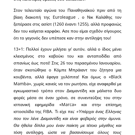
Στον τελευταίο αγώνα του Παναθηναϊκού πριν από τη
βίαιη διακοπή της Euroleague , ο Νικ Καλάθης τον
ξεπέρασε στις ασίστ (1260 έναντι 1255), αλλά προφανώς
δεν του καίγεται καρφάκι. Ασε που είμαι σχεδόν σίγουρος
ότι το γεγονός δεν υπέπεσε καν στην αντίληψη του!
13+1: Πολλοί έχουν μιλήσει γι’ αυτόν, αλλά ο ίδιος μένει
κλεισμένος στο καβούκι του και ανταποδίδει από
σπανίως έως ποτέ! Στις 26 του περασμένου Ιανουαρίου,
όταν σκοτώθηκε ο Κόμπε Μπράιαντ του ζήτησα μια
κουβέντα, αλλά έφαγα χυλόπιτα! Και όμως ο «Black
Mamba», χωρίς κανείς να τον ρωτήσει, είχε αναφερθεί με
εγκωμιαστικό τρόπο στον Διαμαντίδη και μάλιστα δυο
φορές μέσα σε έναν χρόνο, σε συνεντεύξεις του στην
ισπανική εφημερίδα «Marca» και στην επίσημη
ιστοσελίδα της FIBA. Τι είχε πει
; «Υπάρχει ένας Ελληνας
που τον λένε Διαμαντίδη και είναι φοβερός στην άμυνα.
Θα ήθελα δίπλα μου έναν παίκτη με τέτοιο μέγεθος και
τόση αντίληψη, ώστε να βασανίσουμε όλους τους