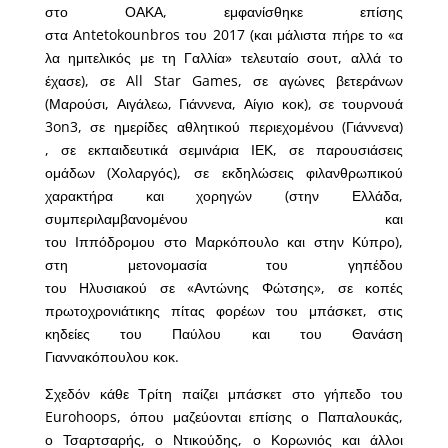
στο ΟΑΚΑ, εμφανίσθηκε επίσης
στα Antetokounbros του 2017 (και μάλιστα πήρε το «α
λα ημιτελικός με τη Γαλλία» τελευταίο σουτ, αλλά το
έχασε), σε All Star Games, σε αγώνες βετεράνων
(Μαρούσι, Αιγάλεω, Γιάννενα, Αίγιο κοκ), σε τουρνουά
3on3, σε ημερίδες αθλητικού περιεχομένου (Γιάννενα)
, σε εκπαιδευτικά σεμινάρια ΙΕΚ, σε παρουσιάσεις
ομάδων (Χολαργός), σε εκδηλώσεις φιλανθρωπικού
χαρακτήρα και χορηγών (στην Ελλάδα,
συμπεριλαμβανομένου και
του Ιππόδρομου στο Μαρκόπουλο και στην Κύπρο),
στη μετονομασία του γηπέδου
του Ηλυσιακού σε «Αντώνης Φώτσης», σε κοπές
πρωτοχρονιάτικης πίτας φορέων του μπάσκετ, στις
κηδείες του Παύλου και του Θανάση
Γιαννακόπουλου κοκ.
Σχεδόν κάθε Τρίτη παίζει μπάσκετ στο γήπεδο του
Eurohoops, όπου μαζεύονται επίσης ο Παπαλουκάς,
ο Τσαρτσαρής, ο Ντικούδης, ο Κορωνιός και άλλοι