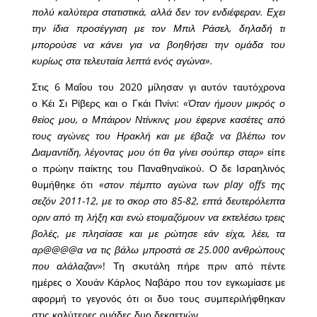
πολύ καλύτερα στατιστικά, αλλά δεν τον ενδιέφεραν. Εχει
την ίδια προσέγγιση με τον Μπιλ Ράσελ, δηλαδή τι
μπορούσε να κάνει για να βοηθήσει την ομάδα του
κυρίως στα τελευταία λεπτά ενός αγώνα».
Στις 6 Μαΐου του 2020 μίλησαν γι αυτόν ταυτόχρονα
ο Κέι Σι Ρίβερς και ο Γκάι Πνίνι:
«Όταν ήμουν μικρός ο
θείος μου, ο Μπάιρον Ντίνκινς μου έφερνε κασέτες από
τους αγώνες του Ηρακλή και με έβαζε να βλέπω τον
Διαμαντίδη, λέγοντας μου ότι θα γίνει σούπερ σταρ»
είπε
ο πρώην παίκτης του Παναθηναϊκού. Ο δε Ισραηλινός
θυμήθηκε ότι
«στον πέμπτο αγώνα των play offs της
σεζόν 2011-12, με το σκορ στο 85-82, επτά δευτερόλεπτα
οριν από τη λήξη και ενώ ετοιμαζόμουν να εκτελέσω τρεις
βολές, με πλησίασε και με ρώτησε εάν είχα, λέει, τα
αρ@@@@α να τις βάλω μπροστά σε 25.000 ανθρώπους
που αλάλαζαν»
! Τη σκυτάλη πήρε πριν από πέντε
ημέρες ο Χουάν Κάρλος Ναβάρο που τον εγκωμίασε με
αφορμή το γεγονός ότι οι δυο τους συμπεριλήφθηκαν
στις καλύτερες ομάδες δυο δεκαετιών.