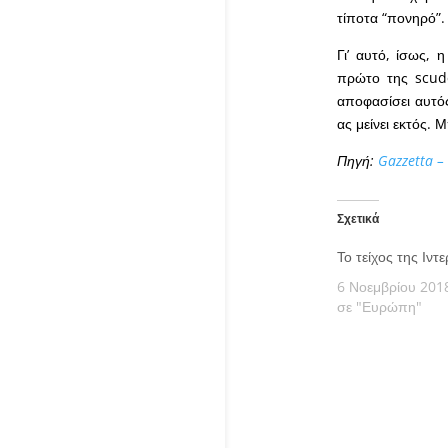
τίποτα “πονηρό”.
Γι’ αυτό, ίσως, 
πρώτο της scude
αποφασίσει αυτός
ας μείνει εκτός. 
Πηγή:
Gazzetta –
Σχετικά
Το τείχος της Ιντε
6 Νοεμβρίου 201
σε "Ευρώπη"