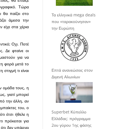
τοιος, θα έπαιζε
ογραφικό. Τώρα
υ θα παίζει στο
Τα ελληνικά mega deals
άζει άμεσα την
που «ταρακούνησαν»
ν είχε στα χέρια
την Ευρώπη
ντικό; Οχι. Ποτέ
ς. Δε φταίνε οι
ιμαστούν για να
η φορά μετά το
Επτά ανανεώσεις στον
 στιγμή τι είναι
Διγενή Αλωνίων
ν ομάδα τους, η
ς, γιατί μπορεί
Από την άλλη, αν
υμπαίκτες του, ο
Superbet Κύπελλο
ότι έτσι ήθελε η
Ελλάδας: πρόγραμμα
ι πρόκειται για
2ου γύρου 1ης φάσης
 ότι δεν υπάρχει