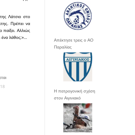
 της Λάτσιο στο
κτης. Πρέπει να
 παίξει. Αλλιώς
ει ένα λάθος;»…
Απέκτησε τρεις ο ΑΟ
Παραλίας
εται
018
Η πατρογονική σχέση
στον Αιγινιακό