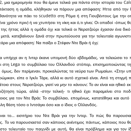
, μια ημερομηνία που θα έμενε τελικά για πάντα στην ιστορία του Calci
επέκταση η ομάδα, κλήθηκαν να πάρουν μια απόφαση: Ηττα από την Ι
θανότητα να πάει το scudetto στη Ρόμα ή στη Γιουβέντους (με την οπ
να χρόνο πριν) ή να χτυπήσει τη νίκη και ό,τι γίνει; Οι οπαδοί -όπως θα
της ήττας αλλά η ομάδα όχι και τελικά οι Νερατζούρι έχασαν ένα δικό
μετά, κατεβαίνουν ξανά στην πρωτεύουσα για την τελευταία αγωνιστι
πάρει μια απόφαση: Να παίξει ο Στέφαν Ντε Βράι ή όχι;
α υπήρχε αν η Ιντερ έκανε υπομονή δύο εβδομάδες, να τελειώσει το
ει στη Lega το συμβόλαιο του Ολλανδού στόπερ, επισημοποιώντας τ
ι, όμως, δεν περίμεναν, προκαλώντας τα νεύρα των Ρωμαίων. «Στην υ
ώμικα», είπε ο Ιγκλι Τάρε, αλλά κι αυτό σχετικό είναι. Από τη στιγμή
έτοιο στους Νερατζούρι, γιατί να μην το κάνουν; Το αν είναι και ηθικό ε
υζήτηση τώρα, αλλά -στην τελική- τι ηθικό έχει παραμείνει στο πο
οιος για τον Ντε Βράι; Το συμβόλαιο, επομένως, κατατέθηκε και αυτό 
λη θέση τόσο ο Ιντσάγκι όσο και ο ίδιος ο Ολλανδός.
ναι το… εισιτήριο του Ντε Βράι για την Ιντερ. Το πώς θα παρουσιασ
ος. Το να παρουσιαστεί σαν κάποιος ανέντιμος πάντως, κάποιος που θ
το τελευταίο του παιχνίδι με αυτή, θα είναι πρόβλημα και για τον ί