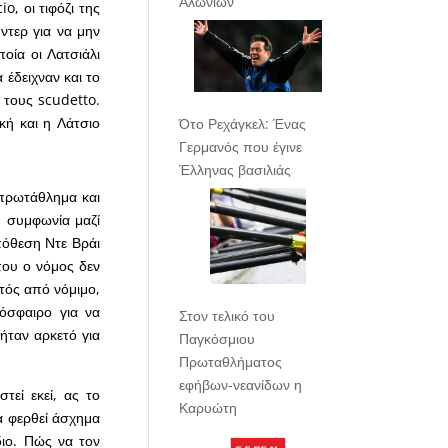
Αλωνίων
o, οι τιφόζι της
ντερ για να μην
οία οι Λατσιάλι
 έδειχναν και το
 τους scudetto.
κή και η Λάτσιο
Ότο Ρεχάγκελ: Ένας
Γερμανός που έγινε
Έλληνας βασιλιάς
 πρωτάθλημα και
η συμφωνία μαζί
πόθεση Ντε Βράι
 που ο νόμος δεν
κτός από νόμιμο,
δόσφαιρο για να
Στον τελικό του
ήταν αρκετό για
Παγκόσμιου
Πρωταθλήματος
εφήβων-νεανίδων η
τεί εκεί, ας το
Καρυώτη
α φερθεί άσχημα
διο. Πώς να τον