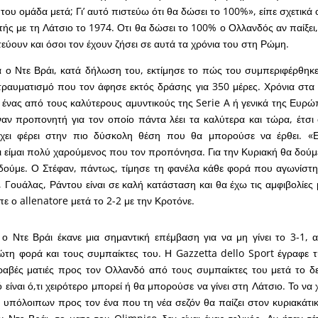
 του ομάδα μετά; Γι’ αυτό πιστεύω ότι θα δώσει το 100%», είπε σχετικά 
ής με τη Λάτσιο το 1974. Οτι θα δώσει το 100% ο Ολλανδός αν παίξει,
τεύουν και όσοι τον έχουν ζήσει σε αυτά τα χρόνια του στη Ρώμη.
α ο Ντε Βράι, κατά δήλωση του, εκτίμησε το πώς του συμπεριφέρθηκ
τραυματισμό που τον άφησε εκτός δράσης για 350 μέρες. Χρόνια στα
 ένας από τους καλύτερους αμυντικούς της Serie A ή γενικά της Ευρώ
ναν προπονητή για τον οποίο πάντα λέει τα καλύτερα και τώρα, έτσ
χει φέρει στην πιο δύσκολη θέση που θα μπορούσε να έρθει. «Ε
ι είμαι πολύ χαρούμενος που τον προπόνησα. Για την Κυριακή θα δούμ
δούμε. Ο Στέφαν, πάντως, τίμησε τη φανέλα κάθε φορά που αγωνίστηκ
, Γουάλας, Ράντου είναι σε καλή κατάσταση και θα έχω τις αμφιβολίες
πε ο allenatore μετά το 2-2 με την Κροτόνε.
 ο Ντε Βράι έκανε μια σημαντική επέμβαση για να μη γίνει το 3-1,
ώτη φορά και τους συμπαίκτες του. Η Gazzetta dello Sport έγραφε 
τραβές ματιές προς τον Ολλανδό από τους συμπαίκτες του μετά το δ
 είναι ό,τι χειρότερο μπορεί ή θα μπορούσε να γίνει στη Λάτσιο. Το να 
υπόλοιπων προς τον ένα που τη νέα σεζόν θα παίζει στον κυριακάτικ