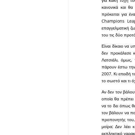
για κακή τύχη το
κανονικά και θα
πρόκειται για έ
Champions Leag
επαγγελματική ζω
του τις δύο προτά
Είναι δίκαιο να υ
δεν προκάλεσε κ
Λατσιάλι, όμως,
πάρουν έστω την
2007. Κι επειδή τ
το σωστό και τι όχ
Αν δεν τον βάλου
οποία θα πρέπει 
να το δει όπως θέ
τον βάλουν να παί
προπονητής του, η
μοίρα; Δεν λέει 
εκπληκτικό χαρακτ