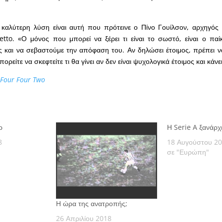
η καλύτερη λύση είναι αυτή που πρότεινε ο Πίνο Γουίλσον, αρχηγός
tto. «Ο μόνος που μπορεί να ξέρει τι είναι το σωστό, είναι ο παί
 και να σεβαστούμε την απόφαση του. Αν δηλώσει έτοιμος, πρέπει να
Μπορείτε να σκεφτείτε τι θα γίνει αν δεν είναι ψυχολογικά έτοιμος και κάν
 Four Four Two
ρ
Η Serie A ξανάρχ
8
18 Αυγούστου 2
σε "Ευρώπη"
Η ώρα της ανατροπής;
26 Απριλίου 2018