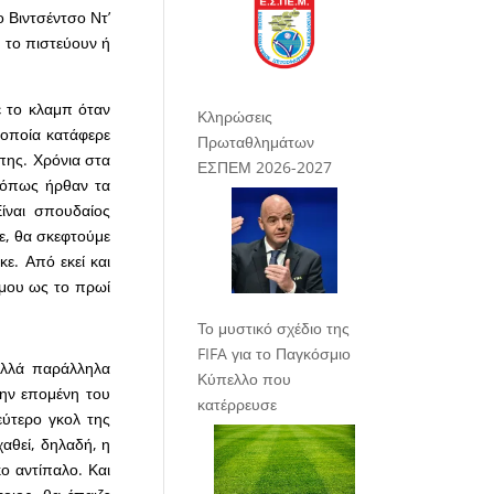
ο Βιντσέντσο Ντ’
 το πιστεύουν ή
ε το κλαμπ όταν
Κληρώσεις
 οποία κατάφερε
Πρωταθλημάτων
πης. Χρόνια στα
ΕΣΠΕΜ 2026-2027
ι όπως ήρθαν τα
ίναι σπουδαίος
ε, θα σκεφτούμε
ε. Από εκεί και
 μου ως το πρωί
Το μυστικό σχέδιο της
FIFA για το Παγκόσμιο
 αλλά παράλληλα
Κύπελλο που
την επομένη του
κατέρρευσε
εύτερο γκολ της
χαθεί, δηλαδή, η
ο αντίπαλο. Και