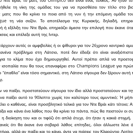
υ Ντε Βράι, το ματς του Olimpico δεν είναι ένας τελικός. Αν ήταν τέ
 ήθελε τη νίκη της ομάδας του για να προσθέσει τον τίτλο στο βι
να ματς που θα κρίνει το ποια από τη νυν ή την επόμενη ομάδα το
ue τη νέα σεζόν. Το αποτέλεσμα της Κυριακής, δηλαδή, επηρε
ή ή εξέλιξη του Ντε Βράι, επηρεάζει άμεσα την επιλογή που έκανε ότα
σεις και επέλεξε αυτή της Ιντερ.
πάρχουν αυτές οι αμφιβολίες ή οι ψίθυροι για τον 26χρονο κεντρικό αμυ
ανένα πρόβλημα στη Λάτσιο, ποτέ δεν έδειξε ότι είναι αναξιόπιστο
 για το κλίμα που έχει δημιουργηθεί. Αυτοί πρέπει απλά να προετο
 ισοπαλία που θα τους επαναφέρει στο Champions League για πρώτ
ο “έπαθλο” είναι τόσο σημαντικό, στη Λάτσιο σίγουρα δεν ξέρουν αυτή τη
ι.
ν να παίξει, προστατεύουν σίγουρα τον ίδιο αλλά προστατεύουν και τη
να παίξει αυτό το 90λεπτο χωρίς τον καλύτερο τους αμυντικό; Ή μήπω
λει ο καθένας, είναι προσβλητικό τελικά για τον Ντε Βράι κάτι τέτοιο; 
ξει και κάνει ένα λάθος που θα κρίνει τα πάντα, πώς θα πειστούν οι σ
 διοίκηση του και οι τιφόζι ότι απλά έτυχε, ότι ήταν η κακιά στιγμή, 
κανείς ότι θα έκανε ένα σοβαρό λάθος επίτηδες, όλοι άλλωστε λένε ότ
ήρα, αλλά αν παίξει και το κάνει, άντε να πείσεις τον Κλαούντιο Λοτίτο