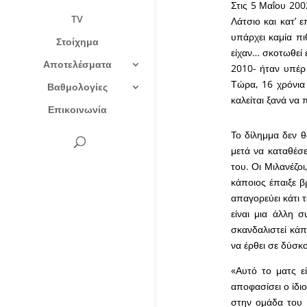
Στις 5 Μαΐου 2002
TV
Λάτσιο και κατ’ 
υπάρχει καμία πι
Στοίχημα
είχαν… σκοτωθεί έ
Αποτελέσματα
2010- ήταν υπέρ 
Τώρα, 16 χρόνια 
Βαθμολογίες
καλείται ξανά να 
Επικοινωνία
Το δίλημμα δεν θ
μετά να καταθέσ
του. Οι Μιλανέζο
κάποιος έπαιξε βρ
απαγορεύει κάτι τ
είναι μια άλλη σ
σκανδαλιστεί κάπ
να έρθει σε δύσκο
«Αυτό το ματς εί
αποφασίσει ο ίδι
στην ομάδα του σ