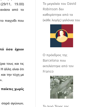
Το μεγαλείο του David
(29/11, 19.00)
Robinson δεν
 ανάσα από το
καθορίστηκε από τα
(κάθε λογής) γαλόνια του
 το παιχνίδι που
από όσα έχουν
Ο πρόεδρος της
Barcelona που
ια τους και τις
εκτελέστηκε από τον
Η άλλη είναι ότι
Franco
 και την τύχη με
».
 παίκτες χωρίς
η σειρά αγώνων,
Το Ιερό Τέρας της