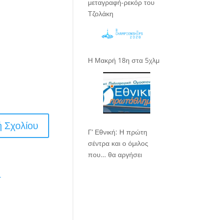
μεταγραφή-ρεκόρ του
Τζολάκη
Η Μακρή 18η στα 5χλμ
Γ’ Εθνική: Η πρώτη
σέντρα και ο όμιλος
που… θα αργήσει
.