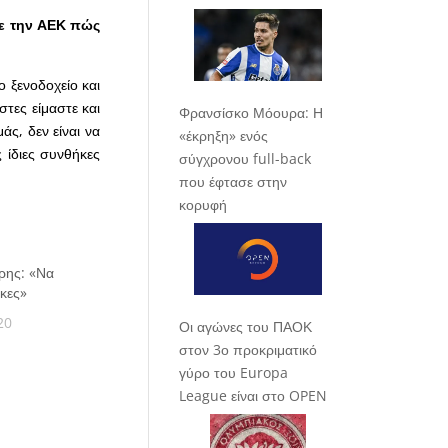
με την ΑΕΚ πώς
ο ξενοδοχείο και
στες είμαστε και
Φρανσίσκο Μόουρα: Η
ς, δεν είναι να
«έκρηξη» ενός
 ίδιες συνθήκες
σύγχρονου full-back
που έφτασε στην
κορυφή
ρης: «Να
ίκες»
20
Οι αγώνες του ΠΑΟΚ
στον 3ο προκριματικό
γύρο του Europa
League είναι στο OPEN