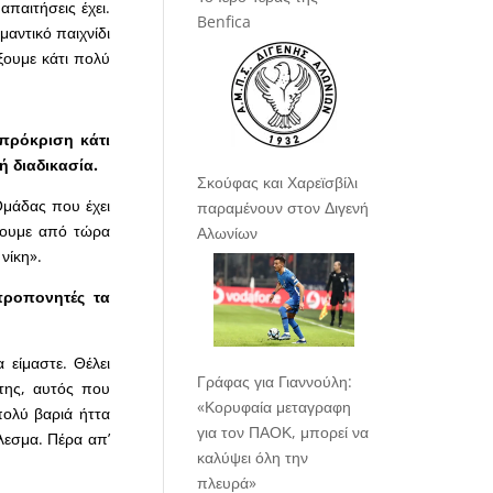
απαιτήσεις έχει.
Benfica
αντικό παιχνίδι
ξουμε κάτι πολύ
 πρόκριση κάτι
ή διαδικασία.
Σκούφας και Χαρεϊσβίλι
Ομάδας που έχει
παραμένουν στον Διγενή
σουμε από τώρα
Αλωνίων
νίκη».
προπονητές τα
 είμαστε. Θέλει
Γράφας για Γιαννούλη:
της, αυτός που
«Κορυφαία μεταγραφη
 πολύ βαριά ήττα
για τον ΠΑΟΚ, μπορεί να
λεσμα. Πέρα απ’
καλύψει όλη την
πλευρά»