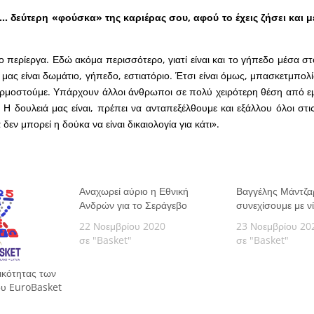
η… δεύτερη «φούσκα» της καριέρας σου, αφού το έχεις ζήσει και 
ίγο περίεργα. Εδώ ακόμα περισσότερο, γιατί είναι και το γήπεδο μέσα στ
μας είναι δωμάτιο, γήπεδο, εστιατόριο. Έτσι είναι όμως, μπασκετμπολί
μοστούμε. Υπάρχουν άλλοι άνθρωποι σε πολύ χειρότερη θέση από εμά
Η δουλειά μας είναι, πρέπει να ανταπεξέλθουμε και εξάλλου όλοι στις
δεν μπορεί η δούκα να είναι δικαιολογία για κάτι».
Αναχωρεί αύριο η Εθνική
Βαγγέλης Μάντζα
Ανδρών για το Σεράγεβο
συνεχίσουμε με ν
22 Νοεμβρίου 2020
23 Νοεμβρίου 20
σε "Basket"
σε "Basket"
ικότητας των
ου EuroBasket