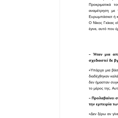
Προκριματικά τ
αναμέτρηση με 
Ευρωμπάσκετ ή κα
Ο Νίκος Γκίκας ε
έγινε, αυτό που έ
– Ήταν μια απ
σχεδιαστεί δε β
«Υπάρχει μια βάσ
διαδέχθηκαν καλάθ
δεν ήμασταν συγκ
το μέρος της. Αυ
– Προλαβαίνει σ
την εμπειρία τ
«Δεν ξέρω αν γίν