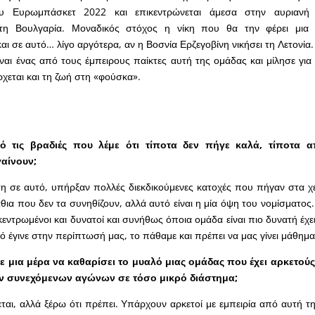
ου Ευρωμπάσκετ 2022 και επικεντρώνεται άμεσα στην αυριανή 
τη Βουλγαρία. Μοναδικός στόχος η νίκη που θα την φέρει μια
ι σε αυτό… λίγο αργότερα, αν η Βοσνία Ερζεγοβίνη νικήσει τη Λετονία.
ίναι ένας από τους έμπειρους παίκτες αυτή της ομάδας και μίλησε για
ρχεται και τη ζωή στη «φούσκα».
ό τις βραδιές που λέμε ότι τίποτα δεν πήγε καλά, τίποτα 
γαίνουν;
η σε αυτό, υπήρξαν πολλές διεκδικούμενες κατοχές που πήγαν στα χέρ
ια που δεν τα συνηθίζουν, αλλά αυτό είναι η μία όψη του νομίσματος. 
εντρωμένοι και δυνατοί και συνήθως όποια ομάδα είναι πιο δυνατή έχει
τό έγινε στην περίπτωσή μας, το πάθαμε και πρέπει να μας γίνει μάθημα
ε μια μέρα να καθαρίσει το μυαλό μιας ομάδας που έχει αρκετούς
ων συνεχόμενων αγώνων σε τόσο μικρό διάστημα;
εται, αλλά ξέρω ότι πρέπει. Υπάρχουν αρκετοί με εμπειρία από αυτή τ