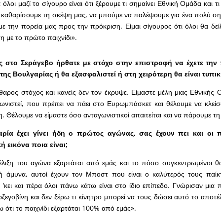
 όλοι μαζί το σίγουρο είναι ότι ξέρουμε τι σημαίνει Εθνική Ομάδα και τι 
 καθαρίσουμε τη σκέψη μας, να μπούμε να παλέψουμε για ένα πολύ σημ
με την πορεία μας προς την πρόκριση. Είμαι σίγουρος ότι όλοι θα δεί
η με το πρώτο παιχνίδι».
ώς στο Σεράγεβο ήρθατε με στόχο στην επιστροφή να έχετε την
 της Βουλγαρίας ή θα εξασφαλιστεί ή στη χειρότερη θα είναι τυπικ
άθαρος στόχος και κανείς δεν τον έκρυψε. Είμαστε μέλη μιας Εθνικής 
ωνιστεί, που πρέπει να πάει στο Ευρωμπάσκετ και θέλουμε να κλεί
. Θέλουμε να είμαστε όσο ανταγωνιστικοί απαιτείται και να πάρουμε τη 
ρία έχει γίνει ήδη ο πρώτος αγώνας, σας έχουν πει και οι 
κή εικόνα ποια είναι;
έλιξη του αγώνα εξαρτάται από εμάς και το πόσο συγκεντρωμένοι θα
ή άμυνα, αυτοί έχουν τον Μποστ που είναι ο καλύτερός τους παίκ
ό ‘κει και πέρα όλοι πάνω κάτω είναι στο ίδιο επίπεδο. Γνώρισαν μια
ζεγοβίνη και δεν ξέρω τι κίνητρο μπορεί να τους δώσει αυτό το αποτέ
ω ότι το παιχνίδι εξαρτάται 100% από εμάς».