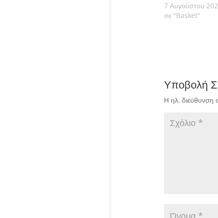
7 Αυγούστου 20
σε "Basket"
Υποβολή Σ
Η ηλ. διεύθυνση 