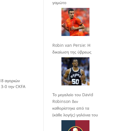
γαμώτο
Robin van Persie: Η
δικαίωση της ύβρεως
Κ18 αγοριών
 3-0 την CKFA
Το μεγαλείο του David
Robinson δεν
καθορίστηκε από τα
(κάθε λογής) γαλόνια του