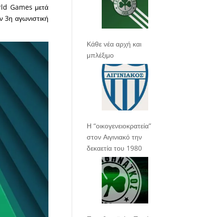
rld Games μετά
ην 3η αγωνιστική
Κάθε νέα αρχή και
μπλέξιμο
Η “οικογενειοκρατεία”
στον Αιγινιακό την
δεκαετία του 1980