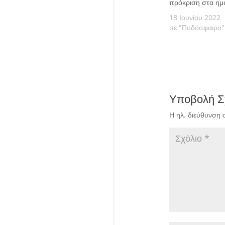
πρόκριση στα ημι
18 Ιουνίου 2022
σε "Ποδόσφαιρο"
Υποβολή Σ
Η ηλ. διεύθυνση 