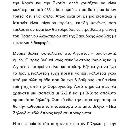
την Κορέα και την Σκοτία, αλλά χρειάζεται να είναι
καλύτερη κι από άλλες δύο ομάδες που θα τερματίσουν
τρίτες: δεν είναι απλό. Απλό είναι ότι με μια ισοπαλία η
Ισπανία είναι σίγουρα πρώτη, επειδή κανένας όσο
τρελός κι αν είναι δεν θα τολμούσε να προβλέψει μια νίκη
του Πράσινου Ακρωτηρίου επί της Σαουδικής Αραβίας με
πέντε γκολ διαφορά.
Μυρίζει βολική ισοπαλία και στο Αίγυπτος – Ιράν στον Ζ
όμιλο. Οι τρεις βαθμοί ίσως αρκούν στους Ιρανούς και η
Αίγυπτος μπορεί να είναι και πρώτη. Βέβαια για να έχει
το Ιράν μεγαλύτερη τύχη πρέπει να έχει καλύτερα γκολ
από μια άλλη ομάδα που θα έχει 3 βαθμούς και θα είναι
τρίτη πχ από την Ουρουγουάη. Αυτό σημαίνει πως θα
χρειαστεί μια ισοπαλία με 2-2 ή και με 3-3: το απόλυτο
«μπισκότο» δηλαδή. Φυσικά εδώ την σειρά τερματισμού
θα την καθορίσει το αποτέλεσμα στο ματς Βέλγιο – Νέα
Ζηλανδία: εδώ όποιος κερδίσει προκρίνεται.
Η πιο ωραία κατάσταση είναι και στον Ι’ Όμιλο, με την