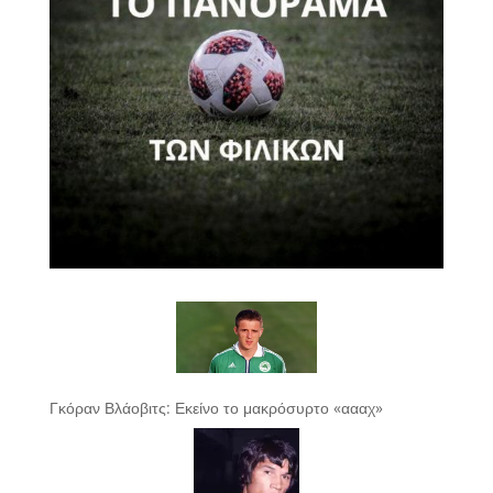
Γκόραν Βλάοβιτς: Εκείνο το μακρόσυρτο «αααχ»