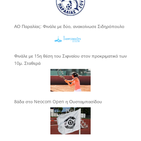
ΑΟ Παραλίας: Φινάλε με δύο, ανακοίνωσε Σιδηρόπουλο
Φινάλε με 15η θέση του Σιφναίου στον προκριματικό των
10μ. Σταθερά
8άδα στο Neocom Open η Ουσταμπασίδου