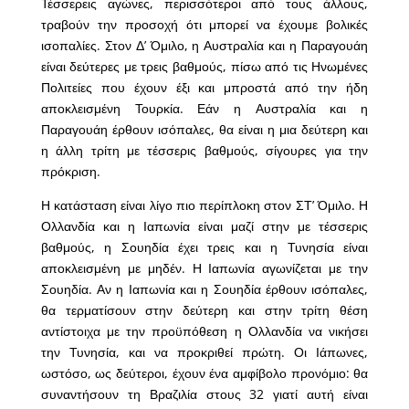
Τέσσερεις αγώνες, περισσότεροι από τους άλλους,
τραβούν την προσοχή ότι μπορεί να έχουμε βολικές
ισοπαλίες. Στον Δ’ Όμιλο, η Αυστραλία και η Παραγουάη
είναι δεύτερες με τρεις βαθμούς, πίσω από τις Ηνωμένες
Πολιτείες που έχουν έξι και μπροστά από την ήδη
αποκλεισμένη Τουρκία. Εάν η Αυστραλία και η
Παραγουάη έρθουν ισόπαλες, θα είναι η μια δεύτερη και
η άλλη τρίτη με τέσσερις βαθμούς, σίγουρες για την
πρόκριση.
Η κατάσταση είναι λίγο πιο περίπλοκη στον ΣΤ’ Όμιλο. Η
Ολλανδία και η Ιαπωνία είναι μαζί στην με τέσσερις
βαθμούς, η Σουηδία έχει τρεις και η Τυνησία είναι
αποκλεισμένη με μηδέν. Η Ιαπωνία αγωνίζεται με την
Σουηδία. Αν η Ιαπωνία και η Σουηδία έρθουν ισόπαλες,
θα τερματίσουν στην δεύτερη και στην τρίτη θέση
αντίστοιχα με την προϋπόθεση η Ολλανδία να νικήσει
την Τυνησία, και να προκριθεί πρώτη. Οι Ιάπωνες,
ωστόσο, ως δεύτεροι, έχουν ένα αμφίβολο προνόμιο: θα
συναντήσουν τη Βραζιλία στους 32 γιατί αυτή είναι