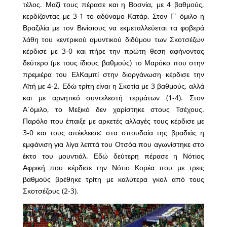
τέλος. Μαζί τους πέρασε και η Βοσνία, με 4 βαθμούς,
κερδίζοντας με 3-1 το αδύναμο Κατάρ. Στον Γ΄ όμιλο η
Βραζιλία με τον Βινίσιους να εκμεταλλεύεται τα φοβερά
λάθη του κεντρικού αμυντικού διδύμου των Σκοτσέζων
κέρδισε με 3-0 και πήρε την πρώτη θεση αφήνοντας
δεύτερο (με τους ίδιους βαθμούς) το Μαρόκο που στην
πρεμιέρα του ΕλΚαμπί στην διοργάνωση κέρδισε την
Αϊτή με 4-2. Εδώ τρίτη είναι η Σκοτία με 3 βαθμούς, αλλά
και με αρνητικό συντελεστή τερμάτων (1-4). Στον
Α΄όμιλο, το Μεξικό δεν χαρίστηκε στους Τσέχους.
Παρόλο που έπαιξε με αρκετές αλλαγές τους κέρδισε με
3-0 και τους απέκλεισε: στα σπουδαία της βραδιάς η
εμφάνιση για λίγα λεπτά του Οτσόα που αγωνίστηκε στο
έκτο του μουντιάλ. Εδώ δεύτερη πέρασε η Νότιος
Αφρική που κέρδισε την Νότιο Κορέα που με τρεις
βαθμούς βρέθηκε τρίτη με καλύτερα γκολ από τους
Σκοτσέζους (2-3).