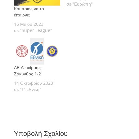
σε "Ευρώπη"
Και ποιος να το
έπαιρνε;
16 Μαΐου 2023
σε "Super League"
ΑΕ Λευκίμμης –
Ζάκυνθος 1-2
14 Οκτωβρίου 2023
σε "Γ' Εθνική"
Υποβολή Σχολίου