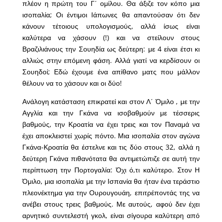
πλέον η πρώτη του Γ΄ ομίλου. Θα άξιζε τον κόπο μια
ισοπαλία; Οι έντιμοι Ιάπωνες θα απαντούσαν ότι δεν
κάνουν τέτοιους υπολογισμούς, αλλά ίσως είναι
καλύτερα να χάσουν (!) και να στείλουν στους
Βραζιλιάνους την Σουηδία ως δεύτερη: με 4 είναι έτσι κι
αλλιώς στην επόμενη φάση. Αλλά γιατί να κερδίσουν οι
Σουηδοί; Εδώ έχουμε ένα απίθανο ματς που μάλλον
θέλουν να το χάσουν και οι δύο!
Ανάλογη κατάσταση επικρατεί και στον Λ΄ Όμιλο , με την
Αγγλία και την Γκάνα να ισοβαθμούν με τέσσερις
βαθμούς, την Κροατία να έχει τρεις και τον Παναμά να
έχει αποκλειστεί χωρίς πόντο. Μια ισοπαλία στον αγώνα
Γκάνα-Κροατία θα έστελνε και τις δύο στους 32, αλλά η
δεύτερη Γκάνα πιθανότατα θα αντιμετώπιζε σε αυτή την
περίπτωση την Πορτογαλία: Όχι ό,τι καλύτερο. Στον Η
Όμιλο, μια ισοπαλία με την Ισπανία θα ήταν ένα τεράστιο
πλεονέκτημα για την Ουρουγουάη, επιτρέποντάς της να
ανέβει στους τρεις βαθμούς. Με αυτούς, αφού δεν έχει
αρνητικό συντελεστή γκολ, είναι σίγουρα καλύτερη από