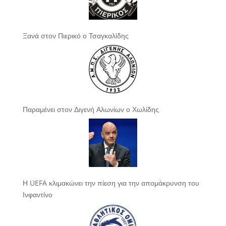
Ξανά στον Πιερικό ο Τσαγκαλίδης
Παραμένει στον Διγενή Αλωνίων ο Χωλίδης
Η UEFA κλιμακώνει την πίεση για την απομάκρυνση του
Ινφαντίνο