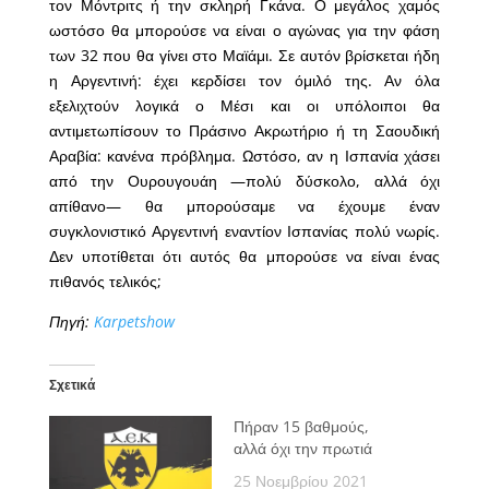
τον Μόντριτς ή την σκληρή Γκάνα. Ο μεγάλος χαμός
ωστόσο θα μπορούσε να είναι ο αγώνας για την φάση
των 32 που θα γίνει στο Μαϊάμι. Σε αυτόν βρίσκεται ήδη
η Αργεντινή: έχει κερδίσει τον όμιλό της. Αν όλα
εξελιχτούν λογικά ο Μέσι και οι υπόλοιποι θα
αντιμετωπίσουν το Πράσινο Ακρωτήριο ή τη Σαουδική
Αραβία: κανένα πρόβλημα. Ωστόσο, αν η Ισπανία χάσει
από την Ουρουγουάη —πολύ δύσκολο, αλλά όχι
απίθανο— θα μπορούσαμε να έχουμε έναν
συγκλονιστικό Αργεντινή εναντίον Ισπανίας πολύ νωρίς.
Δεν υποτίθεται ότι αυτός θα μπορούσε να είναι ένας
πιθανός τελικός;
Πηγή:
Karpetshow
Σχετικά
Πήραν 15 βαθμούς,
αλλά όχι την πρωτιά
25 Νοεμβρίου 2021