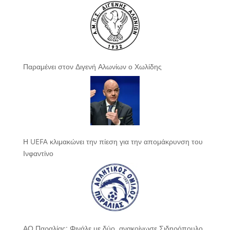
Παραμένει στον Διγενή Αλωνίων ο Χωλίδης
Η UEFA κλιμακώνει την πίεση για την απομάκρυνση του
Ινφαντίνο
ΑΟ Παραλίας: Φινάλε με δύο, ανακοίνωσε Σιδηρόπουλο