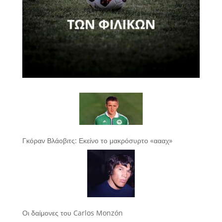
Γκόραν Βλάοβιτς: Εκείνο το μακρόσυρτο «αααχ»
Οι δαίμονες του Carlos Monzón