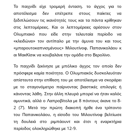
Το παιχνίδι είχε τρομερή ένταση, το άγχος για το
αποτέλεσμα δεν επέτρεπε στους παίκτες να
ξεδιπλώσουν τις ικανότητές τους και τα πάντα κρίθηκαν
στις λεπτομέρειες. Και οι λεπτομέρειες αρέσουν στον
Ολυμπιακό που είδε στην τελευταία περίοδο να
«κλειδώνει» τον αντίπαλο με την άμυνα του και τους
«μπαρουτοκαπνισμένους» Μιλουτίνοφ, Παπανικολάου κ
αι ΜακΚίσικ να κουβαλάνε την ομάδα στο Βερολίνο.
Το παιχνίδι ξεκίνησε με μπόλικο άγχος τον οποίο δεν
πρόσφερε καμία ποιότητα. Ο Ολυμπιακός δυσκολευόταν
απίστευτα στην επίθεση του με αποτέλεσμα να σκοράρει
με το σταγονόμετρο παίρνοντας βιαστικές επιλογές ή
κάνοντας λάθη. Στην άλλη πλευρά μπορεί να ήταν καλός
αμυντικά, αλλά ο Λαπροβίτολα με 8 πόντους έκανε το 8-
2 (7’). Μετά την πρώτη διακοπή ήρθε ένα τρίποντο
του Παπανικολάου, η είσοδο του Μιλουτίνοφ βελτίωσε
τη δουλειά στο ριμπάουντ και έτσι η εναρκτήρια
περίοδος ολοκληρώθηκε με 12-9.