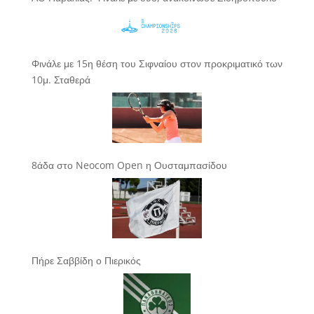
Φινάλε με 15η θέση του Σιφναίου στον προκριματικό των
10μ. Σταθερά
8άδα στο Neocom Open η Ουσταμπασίδου
Πήρε Σαββίδη ο Πιερικός