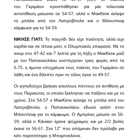
του Γκριμάου προσπάθησαν για μία τελευταία
αντεπίθεση μείωσαν σε 54-57, αλλά ο ΜακΚίσικ έκλεψε
τη μπάλα από τον Λαπροβίτολα και ο Μιλουτίνοφ
κάρφωσε για το 54-59.
ΝΙΚΗΣΕ ΓΙΑΤΙ:
Το παιχνίδι δεν είχε ποιότητα, αλλά είχε
καρδιά και σε τέτοια ματς ο Ολυμπιακός επικρατεί. Με το
σκορ στο 47-42 και 7 λεπτά για τη λήξη ο ΜακΚίσικ μαζί
με τον Παπανικολάου ευστόχησαν τρεις φορές από τα
6.75, η άμυνα υποχρέωνε τους παίκτες του Γκριμάου σε
λάθη και ένα δίλεπτο πριν το τέλος έγινε το 49-57.
Οι γηπεδούχοι βρήκαν εύκολους πόντους σε αντίθεση με
τους Πειραιώτες οι οποίοι ξεκίνησαν να παίζουν και με το
χρόνο. Στο 54-57 ο ΜακΚίσικ έκλεψε τη μπάλα από τον
Λαπροβίτολα, ο Παπανικολάου έδωσε ασίστ στον
Μιλουτίνοφ για το κάρφωμα. Ο Αμπρίνες μείωσε σε 56-
59, αλλά ο Κάνααν έμεινε ψύχραιμος και με 2/2 βολές
έκανε το 56-61. Στα 12” που απέμεναν δεν πρόλαβε για
κάτι περισσότερο η Μπαρτσελόνα.