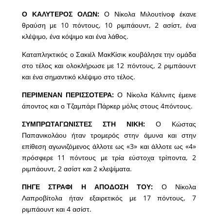
Ο ΚΑΛΥΤΕΡΟΣ ΟΛΩΝ:
Ο Νίκολα Μιλουτίνοφ έκανε
θραύση με 10 πόντους, 10 ριμπάουντ, 2 ασίστ, ένα
κλέψιμο, ένα κόψιμο και ένα λάθος.
Καταπληκτικός ο Σακιέλ ΜακΚίσικ κουβάλησε την ομάδα
στο τέλος και ολοκλήρωσε με 12 πόντους, 2 ριμπάουντ
και ένα σημαντικό κλέψιμο στο τέλος.
ΠΕΡΙΜΕΝΑΝ ΠΕΡΙΣΣΟΤΕΡΑ:
Ο Νίκολα Κάλινιτς έμεινε
άποντος και ο Τζαμπάρι Πάρκερ μόλις στους 4πόντους.
ΣΥΜΠΡΩΤΑΓΩΝΙΣΤΕΣ ΣΤΗ ΝΙΚΗ:
Ο Κώστας
Παπανικολάου ήταν τρομερός στην άμυνα και στην
επίθεση αγωνιζόμενος άλλοτε ως «3» και άλλοτε ως «4»
πρόσφερε 11 πόντους με τρία εύστοχα τρίποντα, 2
ριμπάουντ, 2 ασίστ και 2 κλεψίματα.
ΠΗΓΕ ΣΤΡΑΦΙ Η ΑΠΟΔΟΣΗ ΤΟΥ:
Ο Νίκολα
Λαπροβίτολα ήταν εξαιρετικός με 17 πόντους, 7
ριμπάουντ και 4 ασίστ.