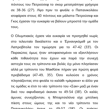
πόντους του Πετρούσεφ το σκορ μετατράπηκε γρήγορα
σε 38-36 (27’). Λίγο πριν το φινάλε ο Παπανικολάου
ισοφάρισε στους 40 πόντους και μάλιστα Πετρούσεφ και
Γκος έχασαν την ευκαιρία να βάλουν μπροστά την ομάδα
τους.
Ο Ολυμπιακός έχασε νέα ευκαιρία να προηγηθεί νωρίς
στο τελευταίο δεκάλεπτο και ο Έρνανγκόμεθ με τον
Λαπροβίτολα τον τιμώρησε για το 47-42 (33’). Οι
Πειραιώτες όμως ήταν αποφασισμένοι να εξαντλήσουν
κάθε πιθανότητα που έχουν και παρά την συνεχή
αστοχία τους σε τρίποντα και βολές όχι μόνο πλησίασαν
αλλά με τρίποντο του ΜακΚίσικ πήραν για πρώτη φορά
προβάδισμα (47-49, 35’). Όσο κυλούσε ο χρόνος
πλησιάζοντας στο φινάλε το καλάθι «μίκραινε» κι άλλο για
τις ομάδες κι έτσι το νέο τρίποντο του «Σακ» μαζί με έναν
δικό του αιφνιδιασμό έκαναν το 49-54 (38’). Οι καλές
άμυνες συνεχίζονταν, η Μπαρτσελόνα είχε μπόλικη
πίεση στους ώμους της και το νέο τρίποντο του
Παπανικολάου έκανε το 49-57 (38’). Οι παίκτες