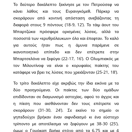
Το δεύτερο δεκάλεπτο ξεκίνησε με τον Πετρούσεφ να
κάνει λάθος και τους Ενρανγκόμεθ, Πάρκερ να
σκοράρουν από κοντινή απόσταση ανεβάζοντας τη
διαφορά στους 9 πόντους (18-9, 12’). Το τάιμ άουτ του
Μπαρτζώκα πρόσφερε ορισμένες λύσεις, αλλά τα
ποσοστά των «ερυθρόλευκων» όλο και έπεφταν. Το καλό
για αυτούς ήταν πως η άμυνα παρέμενε σε
ικανοποιητικό επίπεδο και δεν επέτρεπε στην
Μπαρτσελόνα να ξεφύγει (22-17, 16’). Ο Ολυμπιακός με
τον Μιλουτίνοφ να είναι ο κορυφαίος παίκτης του
κατάφερε να βρει τις λύσεις που χρειάζονταν (25-21, 18’).
Το τρίτο δεκάλεπτο είχε ακριβώς την ίδια εικόνα με τα
δύο προηγούμενα. Οι παίκτες των δύο ομάδων
επιδίδονταν σε διαγωνισμό αστοχίας, αφού το άγχος και
η πίεση που αισθάνονταν δεν τους επέτρεπε να
σκοράρουν (31-30, 24’). Σε εκείνο το σημείο οι
γηπεδούχοι βρήκαν έναν αιφνιδιασμό κι ένα εύστοχο
τρίποντο με αποτέλεσμα να ξεφύγουν με 38-30 (25’),
όμως ο Γουόκαπ βρήκε στόχο από τα 6.75 και με 4