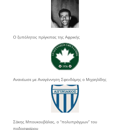
Ο ξυπόλητος πρίγκιπας της Αφρικής
Ανανέωσε με Αναγέννηση Σφενδάμης ο Μιχαηλίδης
Σάκης Μπουκουβάλας, ο “πολυπράγμων” του
ποδοσφαίρου