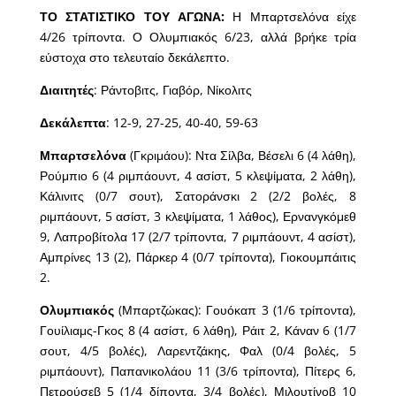
ΤΟ ΣΤΑΤΙΣΤΙΚΟ ΤΟΥ ΑΓΩΝΑ:
Η Μπαρτσελόνα είχε
4/26 τρίποντα. Ο Ολυμπιακός 6/23, αλλά βρήκε τρία
εύστοχα στο τελευταίο δεκάλεπτο.
Διαιτητές
: Ράντοβιτς, Γιαβόρ, Νίκολιτς
Δεκάλεπτα
: 12-9, 27-25, 40-40, 59-63
Μπαρτσελόνα
(Γκριμάου): Ντα Σίλβα, Βέσελι 6 (4 λάθη),
Ρούμπιο 6 (4 ριμπάουντ, 4 ασίστ, 5 κλεψίματα, 2 λάθη),
Κάλινιτς (0/7 σουτ), Σατοράνσκι 2 (2/2 βολές, 8
ριμπάουντ, 5 ασίστ, 3 κλεψίματα, 1 λάθος), Ερνανγκόμεθ
9, Λαπροβίτολα 17 (2/7 τρίποντα, 7 ριμπάουντ, 4 ασίστ),
Αμπρίνες 13 (2), Πάρκερ 4 (0/7 τρίποντα), Γιοκουμπάιτις
2.
Ολυμπιακός
(Μπαρτζώκας): Γουόκαπ 3 (1/6 τρίποντα),
Γουίλιαμς-Γκος 8 (4 ασίστ, 6 λάθη), Ράιτ 2, Κάναν 6 (1/7
σουτ, 4/5 βολές), Λαρεντζάκης, Φαλ (0/4 βολές, 5
ριμπάουντ), Παπανικολάου 11 (3/6 τρίποντα), Πίτερς 6,
Πετρούσεβ 5 (1/4 δίποντα, 3/4 βολές), Μιλουτίνοβ 10