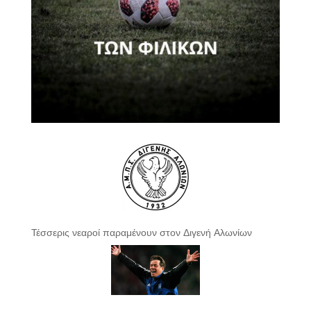
Τέσσερις νεαροί παραμένουν στον Διγενή Αλωνίων