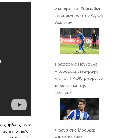
Σκούφας και Χαρεϊσβίλι
παραμένουν στον Διγενή
Αλωνίων
Γράφας για Γιαννούλη:
«Κορυφαία μεταγραφη
για τον ΠΑΟΚ, μπορεί να
καλύψει όλη την
πλευρά»
ους φίλους των
Φρανσίσκο Μόουρα: Η
θούν στην αρένα
«έκρηξη» ενός