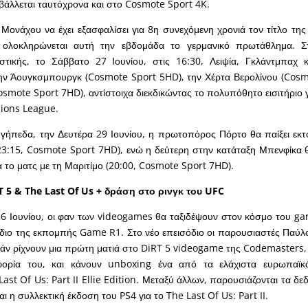
άλλεται ταυτόχρονα και στο Cosmote Sport 4K.
ονάχου να έχει εξασφαλίσει για 8η συνεχόμενη χρονιά τον τίτλο τη
 ολοκληρώνεται αυτή την εβδομάδα το γερμανικό πρωτάθλημα. Σ
ιστικής, το Σάββατο 27 Ιουνίου, στις 16:30, Λειψία, Γκλάντμπαχ 
την Άουγκσμπουργκ (Cosmote Sport 5HD), την Χέρτα Βερολίνου (Cos
Cosmote Sport 7HD), αντίστοιχα διεκδικώντας το πολυπόθητο εισιτήριο 
ions League.
γήπεδα, την Δευτέρα 29 Ιουνίου, η πρωτοπόρος Πόρτο θα παίξει εκτ
3:15, Cosmote Sport 7HD), ενώ η δεύτερη στην κατάταξη Μπενφίκα θ
 το ματς με τη Μαριτίμο (20:00, Cosmote Sport 7HD).
 5 & The Last Of Us + δράση στο ρινγκ του UFC
6 Ιουνίου, οι φαν των videogames θα ταξιδέψουν στον κόσμο του g
όδιο της εκπομπής Game R1. Στο νέο επεισόδιο οι παρουσιαστές Πα
νιάν ρίχνουν μια πρώτη ματιά στο DiRT 5 videogame της Codemasters,
φορία του, και κάνουν unboxing ένα από τα ελάχιστα ευρωπαϊκ
ast Of Us: Part II Ellie Edition. Μεταξύ άλλων, παρουσιάζονται τα δε
ι η συλλεκτική έκδοση του PS4 για το The Last Of Us: Part II.