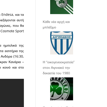
 Endesa, και τα
ιεξάγονται αυτή
Κάθε νέα αρχή και
 αγώνες, που θα
μπλέξιμο
ο Cosmote Sport
 ημιτελικά της
α εισιτήρια της
 Ανδόρα (16:30,
κραν Κανάρια –
Η “οικογενειοκρατεία”
 κοινό και στο
στον Αιγινιακό την
δεκαετία του 1980