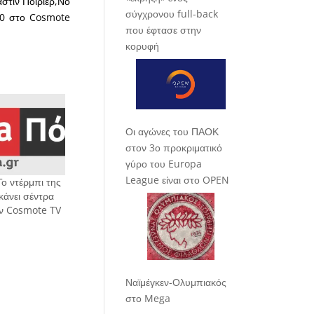
στιν Ποϊριέρ,Νο
σύγχρονου full-back
:00 στο Cosmote
που έφτασε στην
κορυφή
Οι αγώνες του ΠΑΟΚ
στον 3ο προκριματικό
γύρο του Europa
League είναι στο OPEN
Το ντέρμπι της
κάνει σέντρα
ην Cosmote TV
Ναϊμέγκεν-Ολυμπιακός
στο Mega