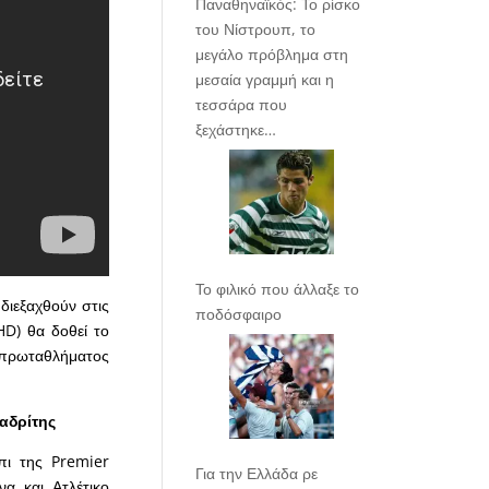
Παναθηναϊκός: Το ρίσκο
του Νίστρουπ, το
μεγάλο πρόβλημα στη
μεσαία γραμμή και η
τεσσάρα που
ξεχάστηκε…
Το φιλικό που άλλαξε το
 διεξαχθούν στις
ποδόσφαιρο
HD) θα δοθεί το
 πρωταθλήματος
αδρίτης
πι της Premier
Για την Ελλάδα ρε
α και Ατλέτικο