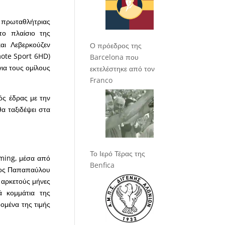
ς πρωταθλήτριας
το πλαίσιο της
και Λεβερκούζεν
Ο πρόεδρος της
mote Sport 6HD)
Barcelona που
για τους ομίλους
εκτελέστηκε από τον
Franco
ός έδρας με την
α ταξιδέψει στα
Το Ιερό Τέρας της
aming, μέσα από
Benfica
ύλος Παπαπαύλου
 αρκετούς μήνες
ά κομμάτια της
δομένα της τιμής