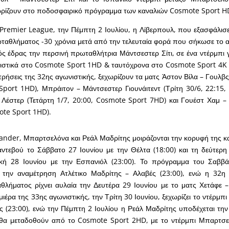
ωρίζουν στο ποδοσφαιρικό πρόγραμμα των καναλιών Cosmote Sport H
 Premier League, την Πέμπτη 2 Ιουλίου, η Λίβερπουλ, που εξασφάλισ
ταθλήματος -30 χρόνια μετά από την τελευταία φορά που σήκωσε το α
τός έδρας την περσινή πρωταθλήτρια Μάντσεστερ Σίτι, σε ένα ντέρμπι
ιστικά στο Cosmote Sport 1HD & ταυτόχρονα στο Cosmote Sport 4K (
ρήσεις της 32ης αγωνιστικής, ξεχωρίζουν τα ματς Άστον Βίλα – Γουλβς
Sport 1HD), Μπράιτον – Μάντσεστερ Γιουνάιτεντ (Τρίτη 30/6, 22:15
Λέστερ (Τετάρτη 1/7, 20:00, Cosmote Sport 7HD) και Γουέστ Χαμ – 
ote Sport 1HD).
ander, Μπαρτσελόνα και Ρεάλ Μαδρίτης μοιράζονται την κορυφή της κα
ντεβού το Σάββατο 27 Ιουνίου με την Θέλτα (18:00) και τη δεύτερη 
κή 28 Ιουνίου με την Εσπανιόλ (23:00). Το πρόγραμμα του Σαββά
ι την αναμέτρηση Ατλέτικο Μαδρίτης – Αλαβές (23:00), ενώ η 32η 
θλήματος ρίχνει αυλαία την Δευτέρα 29 Ιουνίου με το ματς Χετάφε 
μιέρα της 33ης αγωνιστικής, την Τρίτη 30 Ιουνίου, ξεχωρίζει το ντέρμ
ς (23:00), ενώ την Πέμπτη 2 Ιουλίου η Ρεάλ Μαδρίτης υποδέχεται την 
 θα μεταδοθούν από το Cosmote Sport 2HD, με το ντέρμπι Μπαρτσελ