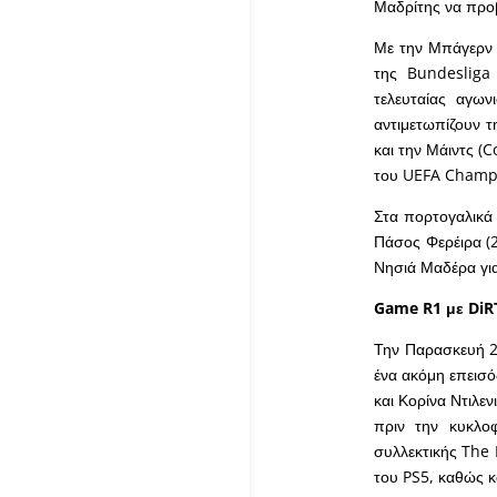
Μαδρίτης να προβ
Με την Μπάγερν Μ
της Bundesliga
τελευταίας αγων
αντιμετωπίζουν 
και την Μάιντς (
του UEFA Champ
Στα πορτογαλικά 
Πάσος Φερέιρα (2
Νησιά Μαδέρα για
Game R1 με DiRT
Την Παρασκευή 2
ένα ακόμη επεισ
και Κορίνα Ντιλε
πριν την κυκλο
συλλεκτικής The L
του PS5, καθώς κα