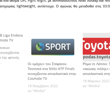
ια ένα ακόμα UFC Fight Night, με αντιπάλουςτους Νταν Χούκερ και Ντά
ατηγορίας lightweight, αντίστοιχα. Ο αγώνας θα μεταδοθεί στις 03
CB Liga Endesa
smote TV
ανικών
συνεχίζονται
ο της φετινής
.
Οι «μάχες» του Στέφανου
Ρόμα vs Λάτσιο: 
Τσιτσιπά στα Nitto ATP Finals
«αιώνιας πόλης» 
συνεχίζονται αποκλειστικά στην
αποκλειστικά στ
Cosmote TV
18 Μαρτίου 2022
18 Νοεμβρίου 2022
σε "Media"
σε "Media"