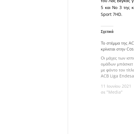
του Λας Βέγκας γ
5 και Νο 3 της κ
Sport 7HD.
Σχετικά
Το στέμμα της A
κρίνεται στην Co
Οι μάχες των ισπ
ομάδων μπάσκετ 
με φόντο τον τίτλ
ACB Liga Endesa
11 Ιουνίου 2021
σε "Media"