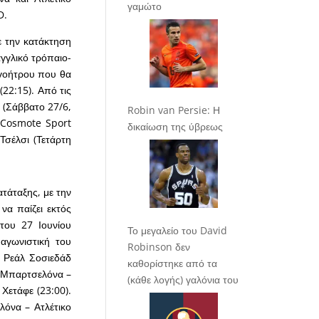
γαμώτο
D.
ε την κατάκτηση
γγλικό τρόπαιο-
 γοήτρου που θα
22:15). Από τις
 (Σάββατο 27/6,
Robin van Persie: Η
, Cosmote Sport
δικαίωση της ύβρεως
Τσέλσι (Τετάρτη
τάταξης, με την
να παίζει εκτός
του 27 Ιουνίου
Το μεγαλείο του David
αγωνιστική του
Robinson δεν
– Ρεάλ Σοσιεδάδ
καθορίστηκε από τα
πι Μπαρτσελόνα –
(κάθε λογής) γαλόνια του
Χετάφε (23:00).
όνα – Ατλέτικο