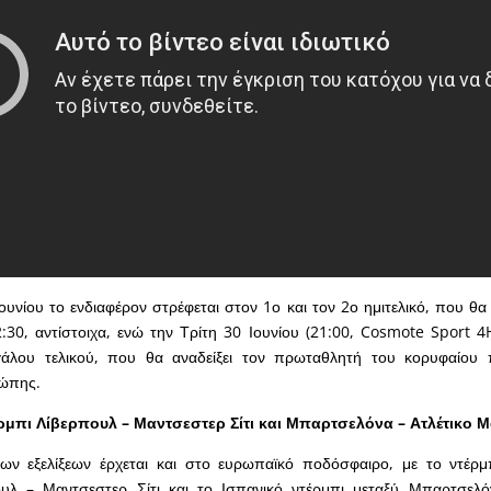
ουνίου το ενδιαφέρον στρέφεται στον 1ο και τον 2ο ημιτελικό, που θα
2:30, αντίστοιχα, ενώ την Τρίτη 30 Ιουνίου (21:00, Cosmote Sport 4
γάλου τελικού, που θα αναδείξει τον πρωταθλητή του κορυφαίου
ώπης.
ρμπι Λίβερπουλ – Μαντσεστερ Σίτι και Μπαρτσελόνα – Ατλέτικο Μ
ων εξελίξεων έρχεται και στο ευρωπαϊκό ποδόσφαιρο, με το ντέρμ
υλ – Μαντσεστερ Σίτι και το Ισπανικό ντέρμπι μεταξύ Μπαρτσελόν