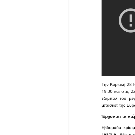
Την Κυριακή 28 Ι
19:30 και στις 2
τζάμπολ του με
μπάσκετ της Ευρ
Έρχονται τα ντέ
Εβδομάδα κρίσιμ
League, Λίβερπο