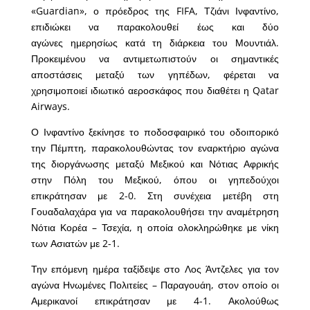
«Guardian», ο πρόεδρος της FIFA, Τζιάνι Ινφαντίνο,
επιδιώκει να παρακολουθεί έως και δύο
αγώνες ημερησίως κατά τη διάρκεια του Μουντιάλ.
Προκειμένου να αντιμετωπιστούν οι σημαντικές
αποστάσεις μεταξύ των γηπέδων, φέρεται να
χρησιμοποιεί ιδιωτικό αεροσκάφος που διαθέτει η Qatar
Airways.
Ο Ινφαντίνο ξεκίνησε το ποδοσφαιρικό του οδοιπορικό
την Πέμπτη, παρακολουθώντας τον εναρκτήριο αγώνα
της διοργάνωσης μεταξύ Μεξικού και Νότιας Αφρικής
στην Πόλη του Μεξικού, όπου οι γηπεδούχοι
επικράτησαν με 2-0. Στη συνέχεια μετέβη στη
Γουαδαλαχάρα για να παρακολουθήσει την αναμέτρηση
Νότια Κορέα – Τσεχία, η οποία ολοκληρώθηκε με νίκη
των Ασιατών με 2-1.
Την επόμενη ημέρα ταξίδεψε στο Λος Άντζελες για τον
αγώνα Ηνωμένες Πολιτείες – Παραγουάη, στον οποίο οι
Αμερικανοί επικράτησαν με 4-1. Ακολούθως