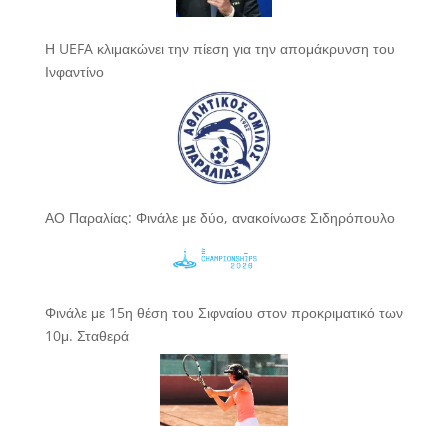
Η UEFA κλιμακώνει την πίεση για την απομάκρυνση του
Ινφαντίνο
ΑΟ Παραλίας: Φινάλε με δύο, ανακοίνωσε Σιδηρόπουλο
Φινάλε με 15η θέση του Σιφναίου στον προκριματικό των
10μ. Σταθερά