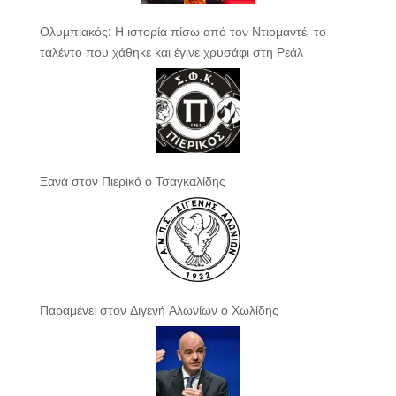
Ολυμπιακός: Η ιστορία πίσω από τον Ντιομαντέ, το
ταλέντο που χάθηκε και έγινε χρυσάφι στη Ρεάλ
Ξανά στον Πιερικό ο Τσαγκαλίδης
Παραμένει στον Διγενή Αλωνίων ο Χωλίδης