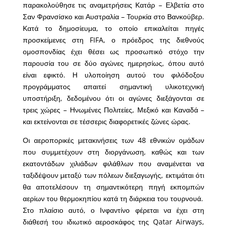
παρακολούθησε τις αναμετρήσεις Κατάρ – Ελβετία στο
Σαν Φρανσίσκο και Αυστραλία – Τουρκία στο Βανκούβερ.
Κατά το δημοσίευμα, το οποίο επικαλείται πηγές
προσκείμενες στη FIFA, ο πρόεδρος της διεθνούς
ομοσπονδίας έχει θέσει ως προσωπικό στόχο την
παρουσία του σε δύο αγώνες ημερησίως, όπου αυτό
είναι εφικτό. Η υλοποίηση αυτού του φιλόδοξου
προγράμματος απαιτεί σημαντική υλικοτεχνική
υποστήριξη, δεδομένου ότι οι αγώνες διεξάγονται σε
τρεις χώρες – Ηνωμένες Πολιτείες, Μεξικό και Καναδά –
και εκτείνονται σε τέσσερις διαφορετικές ζώνες ώρας.
Οι αεροπορικές μετακινήσεις των 48 εθνικών ομάδων
που συμμετέχουν στη διοργάνωση, καθώς και των
εκατοντάδων χιλιάδων φιλάθλων που αναμένεται να
ταξιδέψουν μεταξύ των πόλεων διεξαγωγής, εκτιμάται ότι
θα αποτελέσουν τη σημαντικότερη πηγή εκπομπών
αερίων του θερμοκηπίου κατά τη διάρκεια του τουρνουά.
Στο πλαίσιο αυτό, ο Ινφαντίνο φέρεται να έχει στη
διάθεσή του ιδιωτικό αεροσκάφος της Qatar Airways,