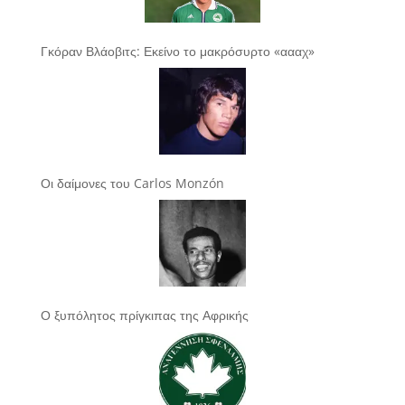
Γκόραν Βλάοβιτς: Εκείνο το μακρόσυρτο «αααχ»
Οι δαίμονες του Carlos Monzón
Ο ξυπόλητος πρίγκιπας της Αφρικής