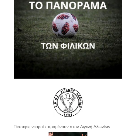
Τέσσερις νεαροί παραμένουν στον Διγενή Αλωνίων