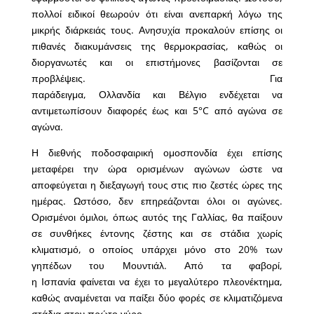
πολλοί ειδικοί θεωρούν ότι είναι ανεπαρκή λόγω της
μικρής διάρκειάς τους. Ανησυχία προκαλούν επίσης οι
πιθανές διακυμάνσεις της θερμοκρασίας, καθώς οι
διοργανωτές και οι επιστήμονες βασίζονται σε
προβλέψεις. Για
παράδειγμα, Ολλανδία και Βέλγιο ενδέχεται να
αντιμετωπίσουν διαφορές έως και 5°C από αγώνα σε
αγώνα.
Η διεθνής ποδοσφαιρική ομοσπονδία έχει επίσης
μεταφέρει την ώρα ορισμένων αγώνων ώστε να
αποφεύγεται η διεξαγωγή τους στις πιο ζεστές ώρες της
ημέρας. Ωστόσο, δεν επηρεάζονται όλοι οι αγώνες.
Ορισμένοι όμιλοι, όπως αυτός της Γαλλίας, θα παίξουν
σε συνθήκες έντονης ζέστης και σε στάδια χωρίς
κλιματισμό, ο οποίος υπάρχει μόνο στο 20% των
γηπέδων του Μουντιάλ. Από τα φαβορί,
η Ισπανία φαίνεται να έχει το μεγαλύτερο πλεονέκτημα,
καθώς αναμένεται να παίξει δύο φορές σε κλιματιζόμενα
στάδια στον πρώτο γύρο.