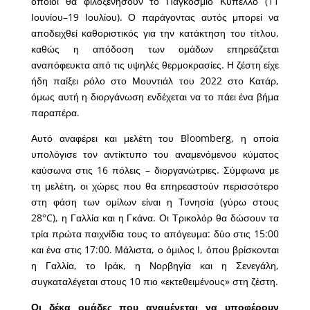
οποίοι θα φιλοξενήσουν το Παγκόσμιο Κύπελλο (11
Ιουνίου–19 Ιουλίου). Ο παράγοντας αυτός μπορεί να
αποδειχθεί καθοριστικός για την κατάκτηση του τίτλου,
καθώς η απόδοση των ομάδων επηρεάζεται
αναπόφευκτα από τις υψηλές θερμοκρασίες. Η ζέστη είχε
ήδη παίξει ρόλο στο Μουντιάλ του 2022 στο Κατάρ,
όμως αυτή η διοργάνωση ενδέχεται να το πάει ένα βήμα
παραπέρα.
Αυτό αναφέρει και μελέτη του Bloomberg, η οποία
υπολόγισε τον αντίκτυπο του αναμενόμενου κύματος
καύσωνα στις 16 πόλεις – διοργανώτριες. Σύμφωνα με
τη μελέτη, οι χώρες που θα επηρεαστούν περισσότερο
στη φάση των ομίλων είναι η Τυνησία (γύρω στους
28°C), η Γαλλία και η Γκάνα. Οι Τρικολόρ θα δώσουν τα
τρία πρώτα παιχνίδια τους το απόγευμα: δύο στις 15:00
και ένα στις 17:00. Μάλιστα, ο όμιλος Ι, όπου βρίσκονται
η Γαλλία, το Ιράκ, η Νορβηγία και η Σενεγάλη,
συγκαταλέγεται στους 10 πιο «εκτεθειμένους» στη ζέστη.
Οι δέκα ομάδες που αναμένεται να υποφέρουν