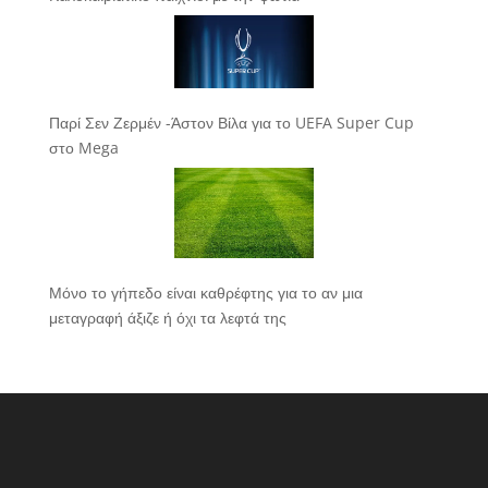
Παρί Σεν Ζερμέν -Άστον Βίλα για το UEFA Super Cup
στο Mega
Μόνο το γήπεδο είναι καθρέφτης για το αν μια
μεταγραφή άξιζε ή όχι τα λεφτά της