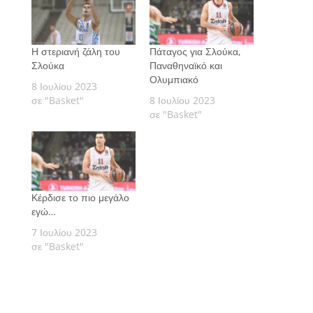
Η στεριανή ζάλη του
Πάταγος για Σλούκα,
Σλούκα
Παναθηναϊκό και
Ολυμπιακό
8 Ιουλίου 2023
σε "Basket"
8 Ιουλίου 2023
σε "Basket"
Κέρδισε το πιο μεγάλο
εγώ…
7 Ιουλίου 2023
σε "Basket"