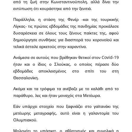
από τη ζωή στην Κωνσταντινούπολη, αλλά δίνει την
εντύπωση ότι κουράστηκε από την ξενιτιά.
Παράλληλα, η στάση της Φενέρ -και της τουρκικής
Λίγκας- τις πρώτες εβδομάδες της πανδημίας προκάλεσε
δυσαρέσκεια σε όλους τους ξένους παίκτες της, αφού
δημιούργησε συνθήκες για διασπορά του κορονοϊού και
τελικά έστειλε αρκετούς στην καραντίνα.
Ανάμεσα σε αυτούς που βρέθηκαν θετικοί στον Covid-19
ήταν και ο ίδιος ο Σλούκας, ο οποίος πέρασε δύο
εβδομάδες αποκλεισμένος στο σπίτι του στη
Θεσσαλονίκη.
Ακόμα και τα τρόφιμα τα ανέβαζε με το καλάθι από το
παράθυρο, λες και ήταν μοναχός στα Μετέωρα.
Εάν υπάρχει στοιχείο που ξαφνιάζει στο γαϊτανάκι της
μετέωρης μεταγραφής, αυτό είναι η γαλαντομία του
Ολυμπιακού.
Μολονότι το μπάσκετ, ο αθλητισμός και συνολικά η