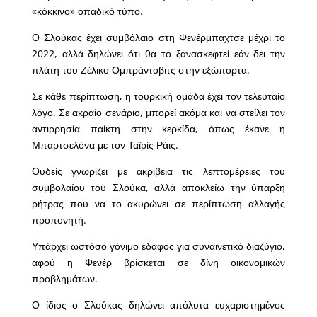
«κόκκινο» οπαδικό τύπο.
Ο Σλούκας έχει συμβόλαιο στη Φενέρμπαχτσε μέχρι το
2022, αλλά δηλώνει ότι θα το ξανασκεφτεί εάν δει την
πλάτη του Ζέλικο Ομπράντοβιτς στην εξώπορτα.
Σε κάθε περίπτωση, η τουρκική ομάδα έχει τον τελευταίο
λόγο. Σε ακραίο σενάριο, μπορεί ακόμα και να στείλει τον
αντιρρησία παίκτη στην κερκίδα, όπως έκανε η
Μπαρτσελόνα με τον Ταϊρίς Ράις.
Ουδείς γνωρίζει με ακρίβεια τις λεπτομέρειες του
συμβολαίου του Σλούκα, αλλά αποκλείω την ύπαρξη
ρήτρας που να το ακυρώνει σε περίπτωση αλλαγής
προπονητή.
Υπάρχει ωστόσο γόνιμο έδαφος για συναινετικό διαζύγιο,
αφού η Φενέρ βρίσκεται σε δίνη οικονομικών
προβλημάτων.
Ο ίδιος ο Σλούκας δηλώνει απόλυτα ευχαριστημένος