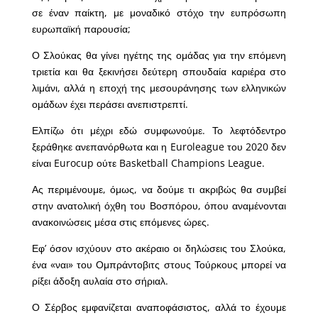
σε έναν παίκτη, με μοναδικό στόχο την ευπρόσωπη
ευρωπαϊκή παρουσία;
Ο Σλούκας θα γίνει ηγέτης της ομάδας για την επόμενη
τριετία και θα ξεκινήσει δεύτερη σπουδαία καριέρα στο
λιμάνι, αλλά η εποχή της μεσουράνησης των ελληνικών
ομάδων έχει περάσει ανεπιστρεπτί.
Ελπίζω ότι μέχρι εδώ συμφωνούμε. Το λεφτόδεντρο
ξεράθηκε ανεπανόρθωτα και η Euroleague του 2020 δεν
είναι Eurocup ούτε Basketball Champions League.
Ας περιμένουμε, όμως, να δούμε τι ακριβώς θα συμβεί
στην ανατολική όχθη του Βοσπόρου, όπου αναμένονται
ανακοινώσεις μέσα στις επόμενες ώρες.
Εφ’ όσον ισχύουν στο ακέραιο οι δηλώσεις του Σλούκα,
ένα «ναι» του Ομπράντοβιτς στους Τούρκους μπορεί να
ρίξει άδοξη αυλαία στο σήριαλ.
Ο Σέρβος εμφανίζεται αναποφάσιστος, αλλά το έχουμε