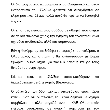
Οι διαπραγματεύσεις ανάμεσα στον Ολυμπιακό και στον
εκπρόσωπο του Σλούκα φαίνεται ότι συνεχίζονται σε
κλίμα μυστικοπάθειας, αλλά αυτό θα πρέπει να θεωρηθεί
λογικό.
Οι επίσημες επαφές μίας ομάδας με αθλητή που ανήκει
σε άλλον σύλλογο χωρίς την έγκριση του τελευταίου είναι
όχι μόνο ανεδαφικές, αλλά και παράνομες.
Εάν η Φενέρμπαχτσε ξεθάψει το τομαχόκ του πολέμου, ο
Ολυμπιακός και ο παίκτης θα κινδυνεύσουν με βαριά
τιμωρία. Το ίδιο ισχύει για τον Νικ Καλάθη και για τους
δικούς του μνηστήρες.
Κάπως έτσι, οι εξελίξεις αποσιωπήθηκαν και
διαψεύστηκαν μετά τεχνητής βδελυγμίας.
Ο μάνατζερ των δύο παικτών υπενθύμισε προς πάσα
κατεύθυνση ότι οι πελάτες του είναι δεμένοι με ισχυρά
συμβόλαια σε άλλα μαγαζιά, ενώ η ΚΑΕ Ολυμπιακός
επέβαλε συσκότιση, σε αγαστή σύμπνοια με τον