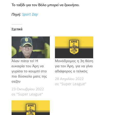
Το ταξίδι για τον Βόλο μπορεί να ξεκινήσει.
Πηγή:
Sport Day
Σχετικά
Άλαν πάτα το! Η
Μονόδρομος η 3η θέση
ευκαιρία του Άρη να
για τον Άρη, για να γίνει
γυρίσει το κουμπί στο
αδιάφορος ο τελικός
πιο δύσκολο ματς της
28 Απριλίου 2022
σεζόν
σε "Super League"
23 Οκτωβρίου 2022
σε "Super League"