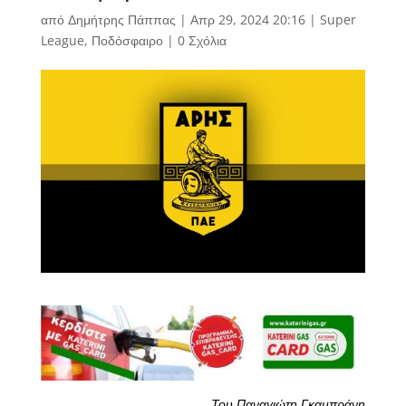
από
Δημήτρης Πάππας
|
Απρ 29, 2024 20:16
|
Super
League
,
Ποδόσφαιρο
|
0 Σχόλια
Του Παναγιώτη Γκαμπράνη