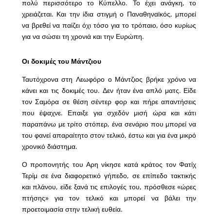
πολύ περισσότερο το Κύπελλο. Το έχει ανάγκη, το
χρειάζεται. Και την ίδια στιγμή ο Παναθηναϊκός, μπορεί
να βρεθεί να παίζει όχι τόσο για το τρόπαιο, όσο κυρίως
για να σώσει τη χρονιά και την Ευρώπη.
Οι δοκιμές του Μάντζιου
Ταυτόχρονα στη Λεωφόρο ο Μάντζιος βρήκε χρόνο να
κάνει και τις δοκιμές του. Δεν ήταν ένα απλό ματς. Είδε
τον Σαμόρα σε θέση σέντερ φορ και πήρε απαντήσεις
που έψαχνε. Επαιξε για σχεδόν μισή ώρα και κάτι
παραπάνω με τρίτο στόπερ, ένα σενάριο που μπορεί να
του φανεί απαραίτητο στον τελικό, έστω και για ένα μικρό
χρονικό διάστημα.
Ο προπονητής του Αρη νίκησε κατά κράτος τον Φατίχ
Τερίμ σε ένα διαφορετικό γήπεδο, σε επίπεδο τακτικής
και πλάνου, είδε ξανά τις επιλογές του, πρόσθεσε «ώρες
πτήσης» για τον τελικό και μπορεί να βάλει την
προετοιμασία στην τελική ευθεία.