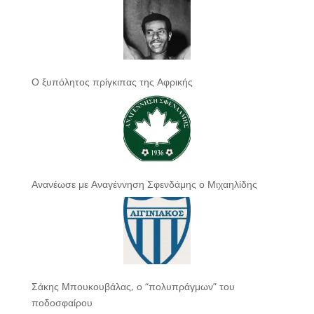
Ο ξυπόλητος πρίγκιπας της Αφρικής
Ανανέωσε με Αναγέννηση Σφενδάμης ο Μιχαηλίδης
Σάκης Μπουκουβάλας, ο “πολυπράγμων” του
ποδοσφαίρου