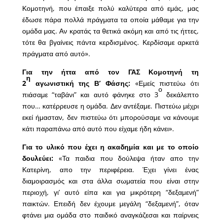
Κομοτηνή, που έπαιξε πολύ καλύτερα από εμάς, μας
έδωσε πάρα πολλά πράγματα τα οποία μάθαμε για την
ομάδα μας. Αν κρατάς τα θετικά ακόμη και από τις ήττες,
τότε θα βγαίνεις πάντα κερδισμένος. Κερδίσαμε αρκετά
πράγματα από αυτό».
Για την ήττα από τον ΓΑΣ Κομοτηνή τη
η
2
αγωνιστική της Β’ Φάσης:
«Εμείς πιστεύω ότι
ο
πιάσαμε “ταβάνι” και αυτό φάνηκε στο 3
δεκάλεπτο
που… κατέρρευσε η ομάδα. Δεν αντέξαμε. Πιστεύω μέχρι
εκεί ήμασταν, δεν πιστεύω ότι μπορούσαμε να κάνουμε
κάτι παραπάνω από αυτό που είχαμε ήδη κάνει».
Για το υλικό που έχει η ακαδημία και με το οποίο
δουλεύει:
«Τα παιδια που δούλεψα ήταν απο την
Κατερίνη, απο την περιφέρεια. Έχει γίνει ένας
διαμοιρασμός και στα άλλα σωματεία που είναι στην
περιοχή, γι’ αυτό είπα και για μικρότερη “δεξαμενή”
παικτών. Επειδή δεν έχουμε μεγάλη “δεξαμενή”, όταν
φτάνει μια ομάδα στο παιδικό αναγκάζεσαι και παίρνεις