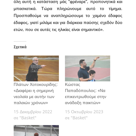
όλη αυτή η κατάσταση μάς “φρέναρε”, προπονητικά και
μπασκετικά. Τώρα πληρώνουμε αυτό το τίμημα.
Προσπαθούμε να αναπληρώσουμε το χαμένο έδαφος
έδαφος, γιατί μιλάμε και για διάρκεια παύσης σχεδόν δύο
ετών, που σε αυτές τις ηλικίες είναι σημαντικό».
Σχετικά
Πλάτων Χοτοκουρίδης:
Κώστας
«Διαφέρει η σημερινή
Παπαδόπουλος: «Να
νεολαία με αυτήν των
επικεντρωθούμε στην
παλαιών χρόνων»
ανάδειξη παικτών»
15 Δεκεμβρίου 2022
15 Οκτωβρίου 2023
σε "Basket"
σε "Basket"