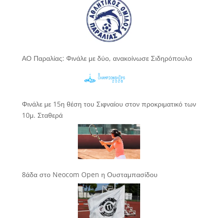
ΑΟ Παραλίας: Φινάλε με δύο, ανακοίνωσε Σιδηρόπουλο
Φινάλε με 15η θέση του Σιφναίου στον προκριματικό των
10μ. Σταθερά
8άδα στο Neocom Open η Ουσταμπασίδου