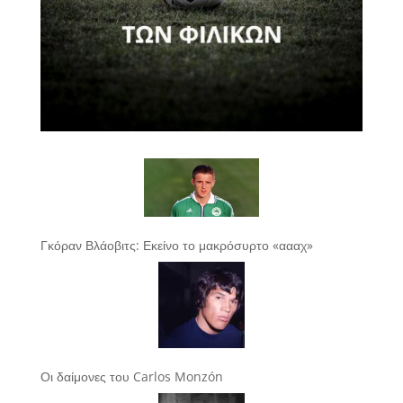
Γκόραν Βλάοβιτς: Εκείνο το μακρόσυρτο «αααχ»
Οι δαίμονες του Carlos Monzón