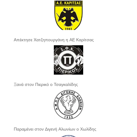
Απέκτησε Χατζηπουργάνη η ΑΕ Καρίτσας
Ξανά στον Πιερικό ο Τσαγκαλίδης
Παραμένει στον Διγενή Αλωνίων ο Χωλίδης