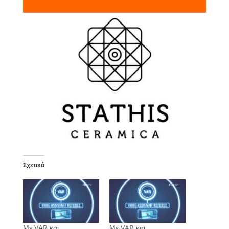
Σχετικά
Με VAR και
Με VAR και