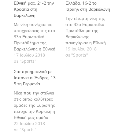
Εθνική μας, 21-2 την
Ελλάδα, 16-2 το
Κροατία στη
Ισραήλ στη Βαρκελώνη
Βαρκελώνη
Την τέταρτη νίκη της
Με νίκη συνέχισε τις
στο 33ο Ευρωπαϊκό
υποχρεώσεις της στο
Πρωτάθλημα της
33ο Ευρωπαϊκό
Βαρκελώνης
Πρωτάθλημα της
πανηγύρισε η Εθνική
Βαρκελώνης η Εθνική
μας ομάδα των
19 Ιουλίου 2018
μας ομάδα Γυναικών,
17 Ιουλίου 2018
Γυναικών, που
σε "Sports"
που επικράτησε με το
σε "Sports"
επικράτησε με 16-2 του
επιβλητικό 21-2 της
Ισραήλ και συνέχισε το
Στα προημιτελικά με
Κροατία και διατήρησε
απόλυτο.
Ισπανία οι Άνδρες, 13-
το απόλυτο των νικών.
5 τη Γερμανία
Νίκη που την στέλνει
στις οκτώ καλύτερες
ομάδες της Ευρώπης
πέτυχε την Κυριακή η
Εθνική μας ομάδα
υδατοσφαίρισης
22 Ιουλίου 2018
Ανδρών, στο 33ο
σε "Sports"
Ευρωπαϊκό