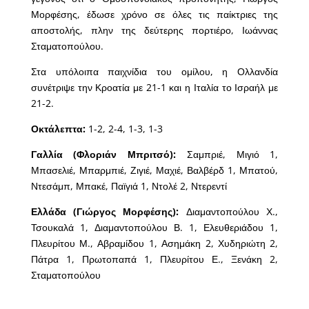
Μορφέσης, έδωσε χρόνο σε όλες τις παίκτριες της
αποστολής, πλην της δεύτερης πορτιέρο, Ιωάννας
Σταματοπούλου.
Στα υπόλοιπα παιχνίδια του ομίλου, η Ολλανδία
συνέτριψε την Κροατία με 21-1 και η Ιταλία το Ισραήλ με
21-2.
Οκτάλεπτα:
1-2, 2-4, 1-3, 1-3
Γαλλία (Φλοριάν Μπριτσό):
Σαμπριέ, Μιγιό 1,
Μπασελιέ, Μπαρμπιέ, Ζιγιέ, Μαχιέ, Βαλβέρδ 1, Μπατού,
Ντεσάμπ, Μπακέ, Παϊγιά 1, Ντολέ 2, Ντερεντί
Ελλάδα (Γιώργος Μορφέσης):
Διαμαντοπούλου Χ.,
Τσουκαλά 1, Διαμαντοπούλου Β. 1, Ελευθεριάδου 1,
Πλευρίτου Μ., Αβραμίδου 1, Ασημάκη 2, Χυδηριώτη 2,
Πάτρα 1, Πρωτοπαπά 1, Πλευρίτου Ε., Ξενάκη 2,
Σταματοπούλου