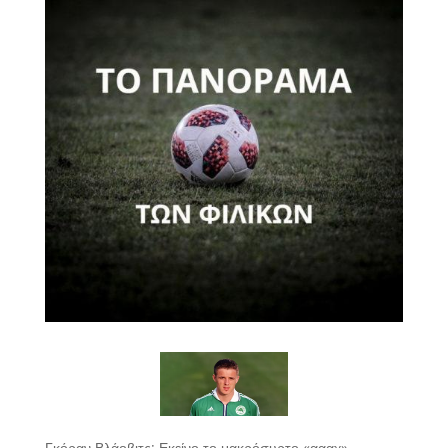
Γκόραν Βλάοβιτς: Εκείνο το μακρόσυρτο «αααχ»