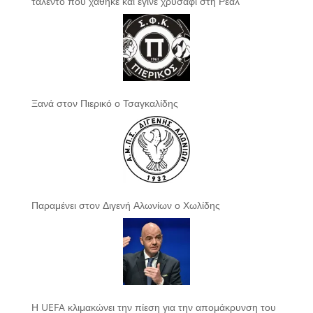
ταλέντο που χάθηκε και έγινε χρυσάφι στη Ρεάλ
Ξανά στον Πιερικό ο Τσαγκαλίδης
Παραμένει στον Διγενή Αλωνίων ο Χωλίδης
Η UEFA κλιμακώνει την πίεση για την απομάκρυνση του