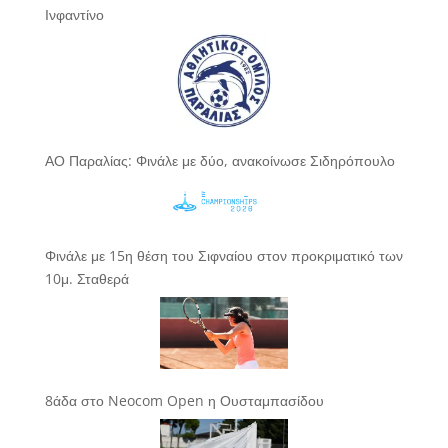
Ινφαντίνο
ΑΟ Παραλίας: Φινάλε με δύο, ανακοίνωσε Σιδηρόπουλο
Φινάλε με 15η θέση του Σιφναίου στον προκριματικό των
10μ. Σταθερά
8άδα στο Neocom Open η Ουσταμπασίδου