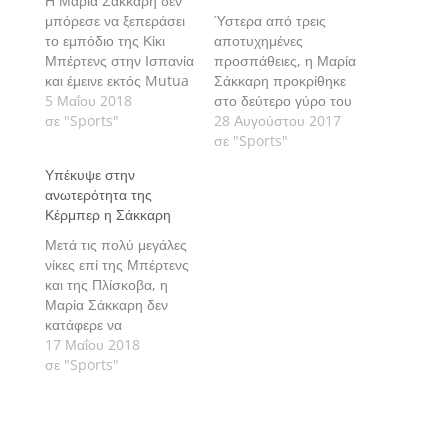
Η Μαρία Σάκκαρη δεν
μπόρεσε να ξεπεράσει
Ύστερα από τρεις
το εμπόδιο της Κίκι
αποτυχημένες
Μπέρτενς στην Ισπανία
προσπάθειες, η Μαρία
και έμεινε εκτός Mutua
Σάκκαρη προκρίθηκε
Madrid Open.
5 Μαΐου 2018
στο δεύτερο γύρο του
σε "Sports"
USA Open τένις για
28 Αυγούστου 2017
πρώτη φορά στην
σε "Sports"
καριέρα της.
Υπέκυψε στην
ανωτερότητα της
Κέρμπερ η Σάκκαρη
Μετά τις πολύ μεγάλες
νίκες επί της Μπέρτενς
και της Πλίσκοβα, η
Μαρία Σάκκαρη δεν
κατάφερε να
επαναλάβει τις
17 Μαΐου 2018
εξαιρετικές της
σε "Sports"
εμφανίσεις καθώς
αποκλείστηκε πριν από
λίγο από την Αντζελικ
Κέρμπερ.