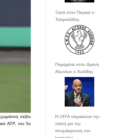
Ξανά στον Πιερικό ο
Τσαγκαλίδης
Παραμένει στον Διγενή
Αλωνίων ο Χωλίδης
 χωμάτινη σεζόν
Η UEFA κλιμακώνει την
ικό ΑΤΡ, τον 5ο
πίεση για την
απομάκρυνση του
Ινφαντίνο