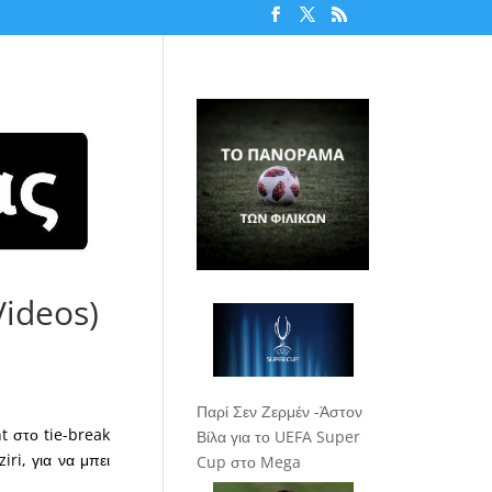
Videos)
Παρί Σεν Ζερμέν -Άστον
t στο tie-break
Βίλα για το UEFA Super
iri, για να μπει
Cup στο Mega