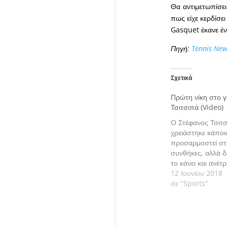
Θα αντιμετωπίσε
πως είχε κερδίσε
Gasquet έκανε έν
Πηγή:
Tennis New
Σχετικά
Πρώτη νίκη στο γρ
Τσιτσιπά (Video)
Ο Στέφανος Τσιτ
χρειάστηκε κάποι
προσαρμοστεί στι
συνθήκες, αλλά δ
το κάνει και ανέτρ
βάρος του 3-6, γι
12 Ιουνίου 2018
τον John-Patrick
σε "Sports"
πρώτο του αγώνα
γρασίδι, εξασφαλί
εισιτήριο για τη 
του Libema Ope