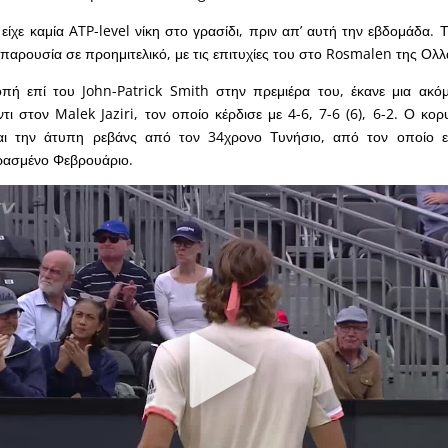
 είχε καμία ATP-level νίκη στο γρασίδι, πριν απ’ αυτή την εβδομάδα. 
α παρουσία σε προημιτελικό, με τις επιτυχίες του στο Rosmalen της Ολλ
πή επί του John-Patrick Smith στην πρεμιέρα του, έκανε μια ακό
ι στον Malek Jaziri, τον οποίο κέρδισε με 4-6, 7-6 (6), 6-2. Ο κο
αι την άτυπη ρεβάνς από τον 34χρονο Τυνήσιο, από τον οποίο εί
ρασμένο Φεβρουάριο.