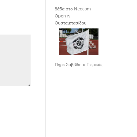
8άδα στο Neocom
Open η
Ουσταμπασίδου
Πήρε Σαββίδη ο Πιερικός