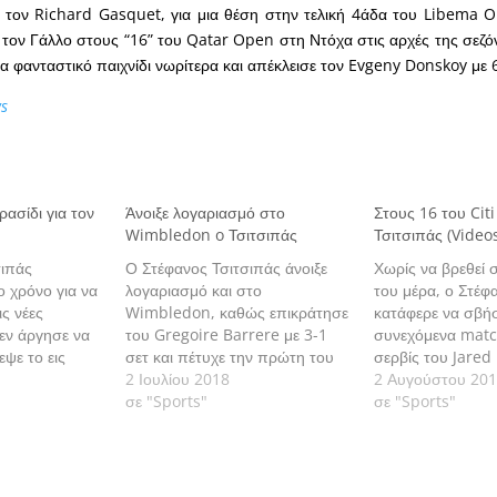
ι τον Richard Gasquet, για μια θέση στην τελική 4άδα του Libema 
ι τον Γάλλο στους “16” του Qatar Open στη Ντόχα στις αρχές της σεζόν
α φανταστικό παιχνίδι νωρίτερα και απέκλεισε τον Evgeny Donskoy με 6
s
ασίδι για τον
Άνοιξε λογαριασμό στο
Στους 16 του Cit
Wimbledon o Τσιτσιπάς
Τσιτσιπάς (Video
σιπάς
Ο Στέφανος Τσιτσιπάς άνοιξε
Χωρίς να βρεθεί 
ο χρόνο για να
λογαριασμό και στο
του μέρα, ο Στέφ
ς νέες
Wimbledon, καθώς επικράτησε
κατάφερε να σβήσ
εν άργησε να
του Gregoire Barrere με 3-1
συνεχόμενα matc
εψε το εις
σετ και πέτυχε την πρώτη του
σερβίς του Jared
α να κερδίσει
νίκη στο All England Club.
2 Ιουλίου 2018
να κερδίσει τον Α
2 Αυγούστου 20
 Smith στον
σε "Sports"
φορά τον τελευτα
σε "Sports"
 για φέτος στο
εξασφαλίζοντας τ
ζοντας το
στη φάση των "16
φάση των "16"
Open.
n.