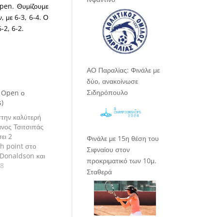
Open. Θυμίζουμε
, με 6-3, 6-4. Ο
-2, 6-2.
ΑΟ Παραλίας: Φινάλε με
δύο, ανακοίνωσε
Σιδηρόπουλο
i Open ο
s)
στην καλύτερή
ανος Τσιτσιπάς
ει 2
Φινάλε με 15η θέση του
h point στο
Σιφναίου στον
 Donaldson και
προκριματικό των 10μ.
μερικανό για 2η
18
Σταθερά
ίο μήνα,
ην είσοδό του
" του Citi