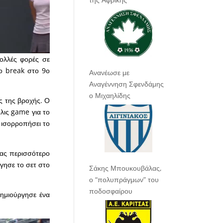
ολλές φορές σε
το break στο 9ο
Ανανέωσε με
Αναγέννηση Σφενδάμης
ο Μιχαηλίδης
ς της βροχής. Ο
όλις game για το
 ισορροπήσει το
τας περισσότερο
ήγησε το σετ στο
Σάκης Μπουκουβάλας,
ο “πολυπράγμων” του
ποδοσφαίρου
ημιούργησε ένα