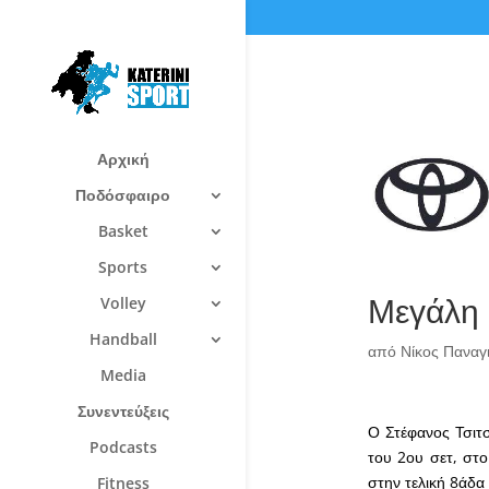
Αρχική
Ποδόσφαιρο
Basket
Sports
Μεγάλη 
Volley
Handball
από
Νίκος Πανα
Media
Συνεντεύξεις
Ο Στέφανος Τσιτσ
Podcasts
του 2ου σετ, στο
στην τελική 8άδ
Fitness