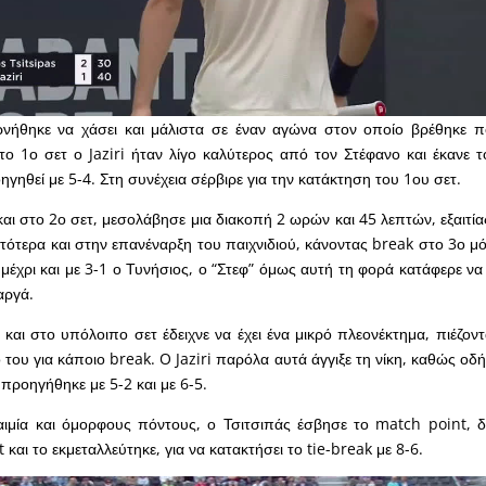
νήθηκε να χάσει και μάλιστα σε έναν αγώνα στον οποίο βρέθηκε π
ο 1ο σετ ο Jaziri ήταν λίγο καλύτερος από τον Στέφανο και έκανε 
ηγηθεί με 5-4. Στη συνέχεια σέρβιρε για την κατάκτηση του 1ου σετ.
αι στο 2ο σετ, μεσολάβησε μια διακοπή 2 ωρών και 45 λεπτών, εξαιτία
ατότερα και στην επανέναρξη του παιχνιδιού, κάνοντας break στο 3ο μ
μέχρι και με 3-1 ο Τυνήσιος, ο “Στεφ” όμως αυτή τη φορά κατάφερε να
 αργά.
 και στο υπόλοιπο σετ έδειχνε να έχει ένα μικρό πλεονέκτημα, πιέζον
 του για κάποιο break. O Jaziri παρόλα αυτά άγγιξε τη νίκη, καθώς οδ
ί προηγήθηκε με 5-2 και με 6-5.
ιμία και όμορφους πόντους, ο Τσιτσιπάς έσβησε το match point, δ
t και το εκμεταλλεύτηκε, για να κατακτήσει το tie-break με 8-6.