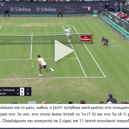
ελείωσε και το ματς, καθώς ο Jaziri ηττήθηκε κατά κράτος στο πνευματι
ησε στο 3ο σετ, στο οποίο έκανε break το 1ο (1-0) και στο 5ο (4-1) 
2. Ολοκλήρωσε την ανατροπή σε 2 ώρες και 11 λεπτά συνολικού παιχνιδ