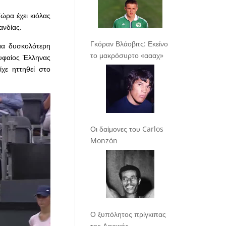
Τώρα έχει κιόλας
ανδίας.
Γκόραν Βλάοβιτς: Εκείνο
μα δυσκολότερη
το μακρόσυρτο «αααχ»
ρυφαίος Έλληνας
χε ηττηθεί στο
Οι δαίμονες του Carlos
Monzón
Ο ξυπόλητος πρίγκιπας
της Αφρικής