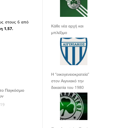
πως στους 6 από
Κάθε νέα αρχή και
η 1,57.
μπλέξιμο
Η “οικογενειοκρατεία”
στον Αιγινιακό την
δεκαετία του 1980
 το Παγκόσμιο
ων
019