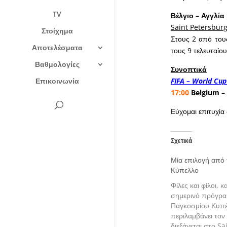
TV
Βέλγιο – Αγγλία
Saint Petersbur
Στοίχημα
Στους 2 από του
Αποτελέσματα
τους 9 τελευταίο
Βαθμολογίες
Συνοπτικά
Επικοινωνία
FIFA – World Cup
17:00
Belgium –
Εύχομαι επιτυχία σ
Σχετικά
Μία επιλογή από
Κύπελλο
Φίλες και φίλοι, 
σημερινό πρόγρα
Παγκοσμίου Κυπ
περιλαμβάνει το
διεξάγεται στο S