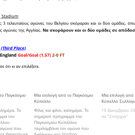
g Stadium
ς 3 τελευταίους αγώνες του Βελγίου σκόραραν και οι δύο ομάδες, ό
υς αγώνες της Αγγλίας.
Να σκοράρουν και οι δύο ομάδες σε απόδοσ
 (Third Place)
 England
Goal/Goal (1,57)
2-0 FT
ε ότι κι αν επιλέξετε.
 το Παγκόσμιο
Μία επιλογή από το Παγκόσμιο
Μία επιλογή από
Κύπελλο
Κύπελλο Συλλόγ
καλημέρα. Το
Φίλες και φίλοι, καλημέρα. Το
18 Δεκεμβρίου 2
μμα του
σημερινό πρόγραμμα του
σε "Στοίχημα"
έλλου
Παγκοσμίου Κυπέλλου
ν αγώνα που
περιλαμβάνει τον αγώνα που
aint Petersburg
διεξάγεται στο Stadion