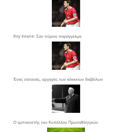
Roy Keane: Σαν πύρινο παράγγελμα
Ένας σατανάς, αρχηγός των κόκκινων διαβόλων
Ο εμπνευστής του Κυπέλλου Πρωταθλητριών