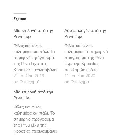
Σχετικά
Μία επιλογή από την
Δύο επιλογές από την
Prva Liga
Prva Liga
Φίλες και φίλοι,
Φίλες και φίλοι,
καλημέρα και πάλι. Το
καλημέρα. Το σημερινό
σημερινό πρόγραμμα
πρόγραμμα της Prva
της Prva Liga της
Liga της Κροατίας
Κροατίας περιλαμβάνει
περιλαμβάνει δύο
τον αγώνα που
21 Ιουλίου 2019
αγώνες με τους
11 Ιουνίου 2020
διεξάγεται στο Gradski
σε "Στοίχημα"
οποίους ανοίγει η 28η
σε "Στοίχημα"
Stadion Poljud, όπου
αγωνιστική. Πάμε να
Μία επιλογή από την
η Hajduk Split
δούμε τις εκτιμήσεις
Prva Liga
υποδέχεται την Istra
μας αναλυτικά.
και με τον οποίο
Φίλες και φίλοι,
ολοκληρώνεται η 1η
καλημέρα και πάλι. Το
αγωνιστική. Πάμε να
σημερινό πρόγραμμα
δούμε την εκτίμησή μας
της Prva Liga της
αναλυτικά.
Κροατίας περιλαμβάνει