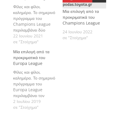
Φίλες και φίλοι,
Μία επιλογή από τα
καλημέρα. Το σημερινό
προκριματικά του
πρόγραμμα του
Champions League
Champions League
περιλαμβάνει δύο
24 Ιουνίου 2022
αγώνες για τα ημιτελικά
22 Ιουνίου 2021
σε "Στοίχημα"
της προ-προκριματικής
σε "Στοίχημα"
φάσης. Πάμε να δούμε
Μία επιλογή από τα
τις εκτιμήσεις μας
προκριματικά του
αναλυτικά.
Europa League
Φίλες και φίλοι,
καλημέρα. Το σημερινό
πρόγραμμα του
Europa League
περιλαμβάνει τον
αγώνα που διεξάγεται
2 Ιουλίου 2019
στο Victoria Stadium,
σε "Στοίχημα"
όπου η Saint Joseph's
υποδέχεται την
Prishtina για τον
προκαταρκτικό γύρο.