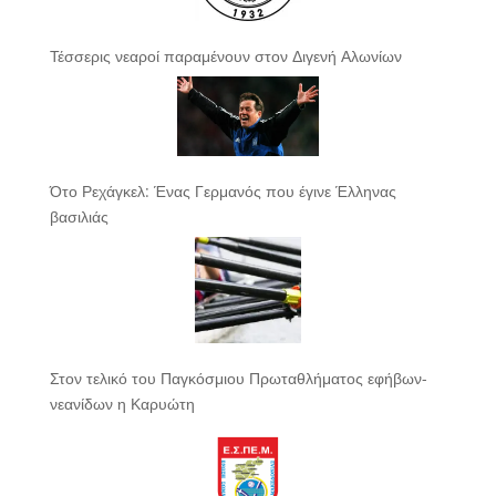
Τέσσερις νεαροί παραμένουν στον Διγενή Αλωνίων
Ότο Ρεχάγκελ: Ένας Γερμανός που έγινε Έλληνας
βασιλιάς
Στον τελικό του Παγκόσμιου Πρωταθλήματος εφήβων-
νεανίδων η Καρυώτη