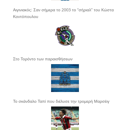
Αιγινιακός: Σαν σήμερα το 2003 το “σήριαλ” του Κώστα
Κοντόπουλου
Στο Τορόντο των παραισθήσεων
Το σκάνδαλο Ταπί που διέλυσε την τρομερή Μαρσέιγ